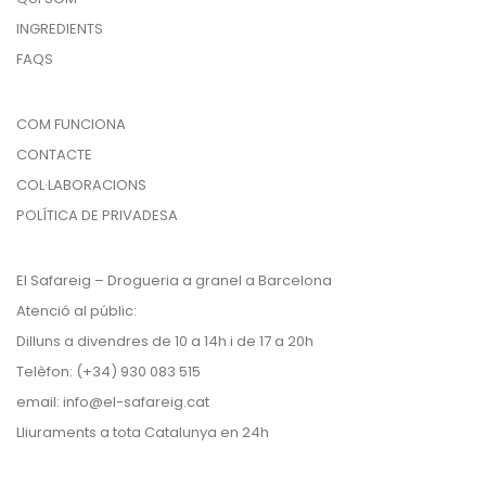
INGREDIENTS
FAQS
COM FUNCIONA
CONTACTE
COL·LABORACIONS
POLÍTICA DE PRIVADESA
El Safareig – Drogueria a granel a Barcelona
Atenció al públic:
Dilluns a divendres de 10 a 14h i de 17 a 20h
Telèfon: (+34) 930 083 515
email:
info@el-safareig.cat
Lliuraments a tota Catalunya en 24h