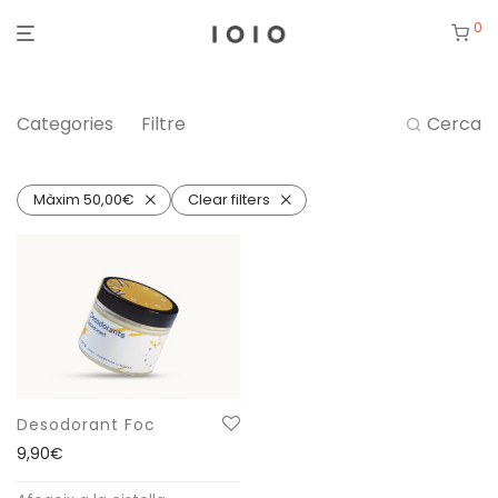
0
Categories
Filtre
Cerca
Màxim
50,00
€
Clear filters
Desodorant Foc
9,90
€