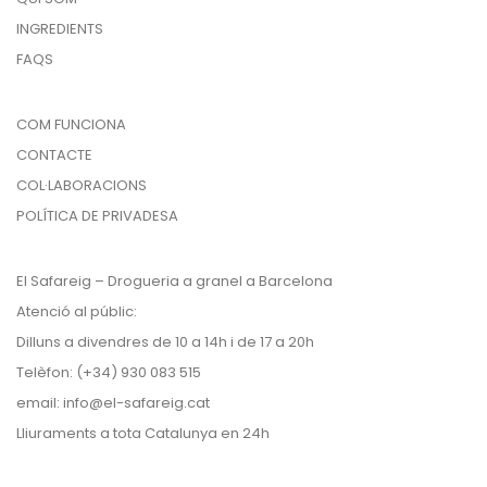
INGREDIENTS
FAQS
COM FUNCIONA
CONTACTE
COL·LABORACIONS
POLÍTICA DE PRIVADESA
El Safareig – Drogueria a granel a Barcelona
Atenció al públic:
Dilluns a divendres de 10 a 14h i de 17 a 20h
Telèfon: (+34) 930 083 515
email:
info@el-safareig.cat
Lliuraments a tota Catalunya en 24h