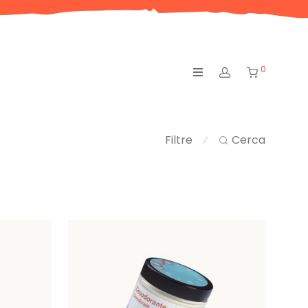
0
Filtre
Cerca
⁄