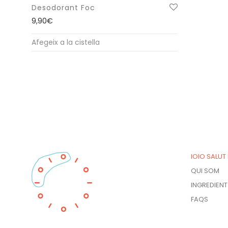
Desodorant Foc
la
9,90
€
pàgina
del
Afegeix a la cistella
producte
IOIO SALUT
QUI SOM
INGREDIENT
FAQS