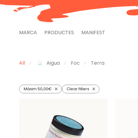
MARCA
PRODUCTES
MANIFEST
All
Foc
Terra
Aigua
⁄
⁄
⁄
Màxim
50,00
€
Clear filters