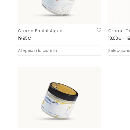
Crema Facial Aigua
Crema Co
19,95
€
18,00
€
–
1
Aquest
Afegeix a la cistella
Seleccion
producte
té
diverses
variants.
Les
opcions
es
poden
triar
a