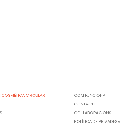
la
pàgina
del
producte
 I COSMÈTICA CIRCULAR
COM FUNCIONA
CONTACTE
S
COL·LABORACIONS
POLÍTICA DE PRIVADESA