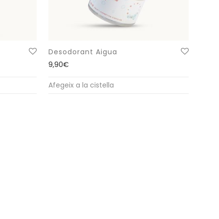
Desodorant Aigua
us: 12,00€ a 12,50€
9,90
€
Afegeix a la cistella