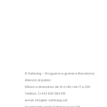
El Safareig – Drogueria a granel a Barcelona
Atenció al públic:
Dilluns a divendres de 10 a 14h i de 17 a 20h
Telèfon: (+34) 930 083 515
email:
info@el-safareig.cat
Lliuraments a tota Catalunya en 24h