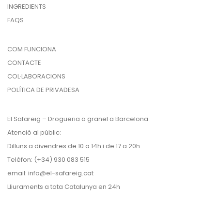
INGREDIENTS
FAQS
COM FUNCIONA
CONTACTE
COL·LABORACIONS
POLÍTICA DE PRIVADESA
El Safareig – Drogueria a granel a Barcelona
Atenció al públic:
Dilluns a divendres de 10 a 14h i de 17 a 20h
Telèfon: (+34) 930 083 515
email:
info@el-safareig.cat
Lliuraments a tota Catalunya en 24h