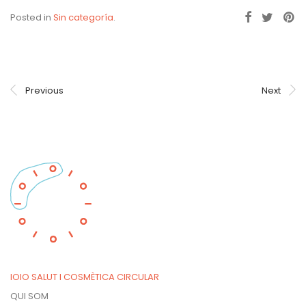
Posted in
Sin categoría
.
Previous
Next
IOIO SALUT I COSMÈTICA CIRCULAR
QUI SOM