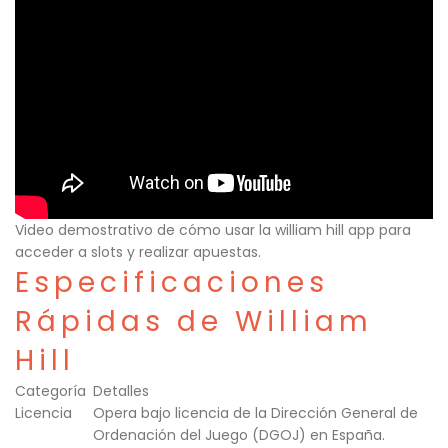
Video demostrativo de cómo usar la william hill app para
acceder a slots y realizar apuestas.
Especificaciones
Rápidas de William
Hill
Categoría
Detalles
Licencia
Opera bajo licencia de la Dirección General de
Ordenación del Juego (DGOJ) en España.