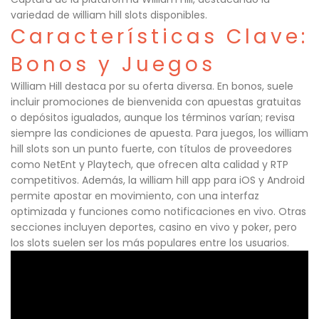
variedad de william hill slots disponibles.
Características Clave:
Bonos y Juegos
William Hill destaca por su oferta diversa. En bonos, suele
incluir promociones de bienvenida con apuestas gratuitas
o depósitos igualados, aunque los términos varían; revisa
siempre las condiciones de apuesta. Para juegos, los william
hill slots son un punto fuerte, con títulos de proveedores
como NetEnt y Playtech, que ofrecen alta calidad y RTP
competitivos. Además, la william hill app para iOS y Android
permite apostar en movimiento, con una interfaz
optimizada y funciones como notificaciones en vivo. Otras
secciones incluyen deportes, casino en vivo y poker, pero
los slots suelen ser los más populares entre los usuarios.