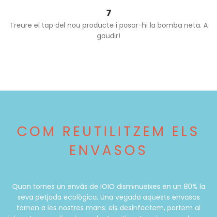
7
Treure el tap del nou producte i posar-hi la bomba neta. A
gaudir!
COM REUTILITZEM ELS
ENVASOS
Quan tornes un envàs de IOIO disminueixes en un 80% la
seva petjada ecològica. Una vegada aquests envasos
tornen a les nostres mans: els desinfectem, portem al