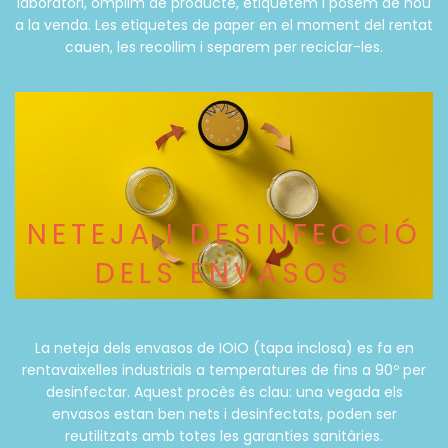
laboratori, omplim de producte, etiquetem i posem de nou
a la venda. Les etiquetes de paper en el moment del rentat
cauen, les recollim i separem per reciclar-les.
NETEJA I DESINFECCIÓ
DELS ENVASOS
La neteja dels envasos de IOIO (tapa inclosa) es fa en
rentavaixelles industrials a temperatures de fins a 90º per
desinfectar. Aquest procès és clau: una vegada els
envasos estan ben nets i desinfectats, poden ser
reutilitzats amb totes les garanties sanitàries.