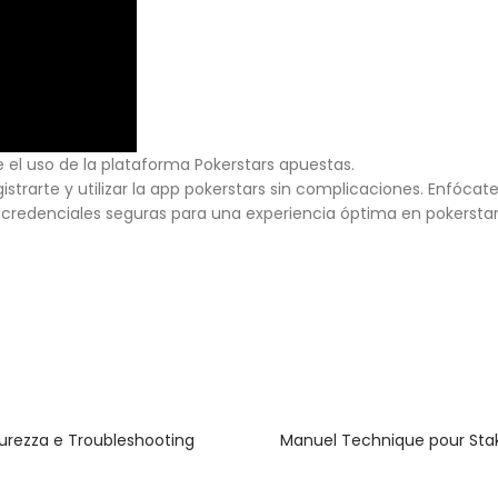
 el uso de la plataforma Pokerstars apuestas.
istrarte y utilizar la app pokerstars sin complicaciones. Enfócat
credenciales seguras para una experiencia óptima en pokerstar
curezza e Troubleshooting
Manuel Technique pour Sta