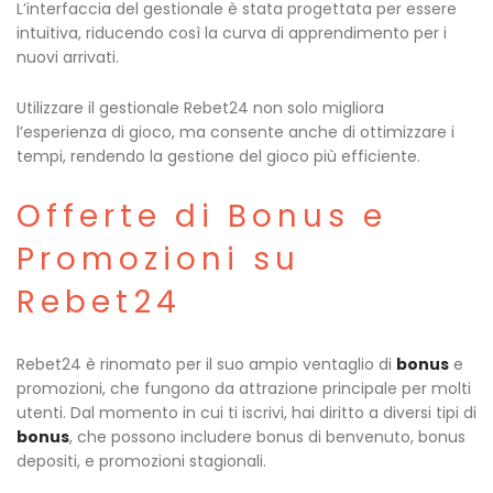
L’interfaccia del gestionale è stata progettata per essere
intuitiva, riducendo così la curva di apprendimento per i
nuovi arrivati.
Utilizzare il gestionale Rebet24 non solo migliora
l’esperienza di gioco, ma consente anche di ottimizzare i
tempi, rendendo la gestione del gioco più efficiente.
Offerte di Bonus e
Promozioni su
Rebet24
Rebet24 è rinomato per il suo ampio ventaglio di
bonus
e
promozioni, che fungono da attrazione principale per molti
utenti. Dal momento in cui ti iscrivi, hai diritto a diversi tipi di
bonus
, che possono includere bonus di benvenuto, bonus
depositi, e promozioni stagionali.