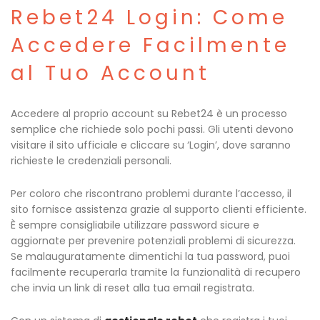
Rebet24 Login: Come
Accedere Facilmente
al Tuo Account
Accedere al proprio account su Rebet24 è un processo
semplice che richiede solo pochi passi. Gli utenti devono
visitare il sito ufficiale e cliccare su ‘Login’, dove saranno
richieste le credenziali personali.
Per coloro che riscontrano problemi durante l’accesso, il
sito fornisce assistenza grazie al supporto clienti efficiente.
È sempre consigliabile utilizzare password sicure e
aggiornate per prevenire potenziali problemi di sicurezza.
Se malauguratamente dimentichi la tua password, puoi
facilmente recuperarla tramite la funzionalità di recupero
che invia un link di reset alla tua email registrata.