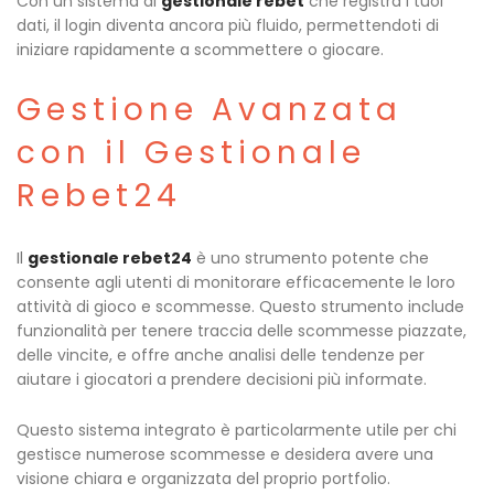
Con un sistema di
gestionale rebet
che registra i tuoi
dati, il login diventa ancora più fluido, permettendoti di
iniziare rapidamente a scommettere o giocare.
Gestione Avanzata
con il Gestionale
Rebet24
Il
gestionale rebet24
è uno strumento potente che
consente agli utenti di monitorare efficacemente le loro
attività di gioco e scommesse. Questo strumento include
funzionalità per tenere traccia delle scommesse piazzate,
delle vincite, e offre anche analisi delle tendenze per
aiutare i giocatori a prendere decisioni più informate.
Questo sistema integrato è particolarmente utile per chi
gestisce numerose scommesse e desidera avere una
visione chiara e organizzata del proprio portfolio.