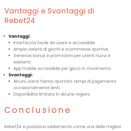
Vantaggi e Svantaggi di
Rebet24
Vantaggi:
Interfaccia facile da usare e accessibile.
Ampia varietà di giochi e scommesse sportive.
Generosi bonus e promozioni per utenti nuovi e
esistenti.
App mobile accessibile per gioco in movimento.
Svantaggi:
Alcuni utenti hanno riportato tempi di pagamento
occasionalmente lenti.
Disponibilità limitata in alcune regioni.
Conclusione
Rebet24 si posiziona saldamente come una delle migliori