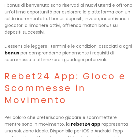
I bonus di benvenuto sono riservati ai nuovi utenti e offrono
un’ottima opportunità per esplorare la piattaforma con un
saldo incrementato. I bonus depositi, invece, incentivano i
giocatori a rimanere attivi, offrendo match bonus su
depositi successivi.
È essenziale leggere i termini e le condizioni associati a ogni
bonus
per comprenderne pienamente i requisiti di
scommessa e ottimizzare i guadagni potenziali.
Rebet24 App: Gioco e
Scommesse in
Movimento
Per coloro che preferiscono giocare e scommettere
mentre sono in movimento, la
rebet24 app
rappresenta
una soluzione ideale. Disponibile per iOS e Android, l’app