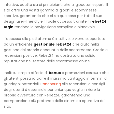
intuitiva, adatta sia ai principianti che ai giocatori esperti. Il
sito offre una vasta gamma di giochi e scommesse
sportive, garantendo che ci sia qualcosa per tutti. Il suo
design user-friendly e il facile accesso tramite il
rebet24
login
rendono la navigazione semplice e piacevole.
L’accesso alla piattaforma è intuitivo, e viene supportato
da un efficiente
gestionale rebet24
che aiuta nella
gestione del proprio account e delle scommesse. Grazie a
recensioni positive, Rebet24 ha costruito una solida
reputazione nel settore delle scommesse online.
Inoltre, l’ampia offerta di
bonus
e promozioni assicura che
gli utenti possano trarre il massimo vantaggio in termini di
guadagni potenziali. L’
anchoring
alle recensioni e consigli
degli utenti è essenziale per chiunque voglia iniziare la
propria avventura con Rebet24, garantendo una
comprensione più profonda della dinamica operativa del
sito.