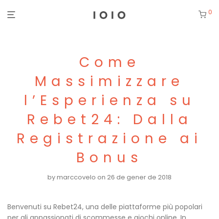
0
Come
Massimizzare
l’Esperienza su
Rebet24: Dalla
Registrazione ai
Bonus
by
marccovelo
on 26 de gener de 2018
Benvenuti su Rebet24, una delle piattaforme più popolari
per gli appassionati di scommesse e giochi online. In