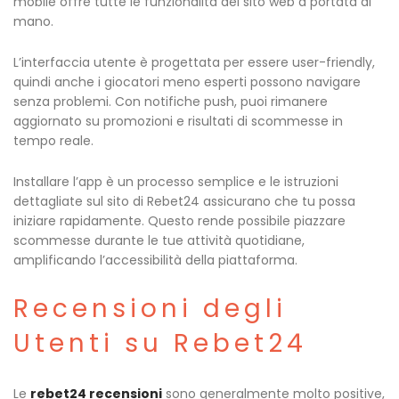
mobile offre tutte le funzionalità del sito web a portata di
mano.
L’interfaccia utente è progettata per essere user-friendly,
quindi anche i giocatori meno esperti possono navigare
senza problemi. Con notifiche push, puoi rimanere
aggiornato su promozioni e risultati di scommesse in
tempo reale.
Installare l’app è un processo semplice e le istruzioni
dettagliate sul sito di Rebet24 assicurano che tu possa
iniziare rapidamente. Questo rende possibile piazzare
scommesse durante le tue attività quotidiane,
amplificando l’accessibilità della piattaforma.
Recensioni degli
Utenti su Rebet24
Le
rebet24 recensioni
sono generalmente molto positive,