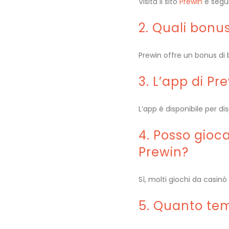
Visita il sito
Prewin
e segui
2. Quali bonus
Prewin offre un bonus di b
3. L’app di Pr
L’app è disponibile per dis
4. Posso gioc
Prewin?
Sì, molti giochi da casinò
5. Quanto tem