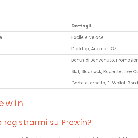
Dettagli
e
Facile e Veloce
Desktop, Android, iOS
Bonus di Benvenuto, Promozioni
Slot, Blackjack, Roulette, Live C
Carte di credito, E-Wallet, Bonif
rewin
 registrarmi su Prewin?