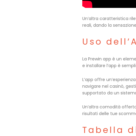
Un’altra caratteristica ril
reali, dando la sensazione
Uso dell’
La Prewin app è un elem
e installare l’app è sempl
L’app offre un’esperienz
navigare nel casinò, gesti
supportato da un sistema 
Un’altra comodità offerta 
risultati delle tue scomm
Tabella d