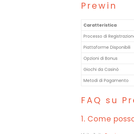
Prewin
Caratteristica
Processo di Registrazion
Piattaforme Disponibili
Opzioni di Bonus
Giochi da Casinò
Metodi di Pagamento
FAQ su P
1. Come posso