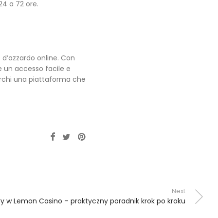
24 a 72 ore.
 d’azzardo online. Con
e un accesso facile e
cerchi una piattaforma che
Next
gry w Lemon Casino – praktyczny poradnik krok po kroku