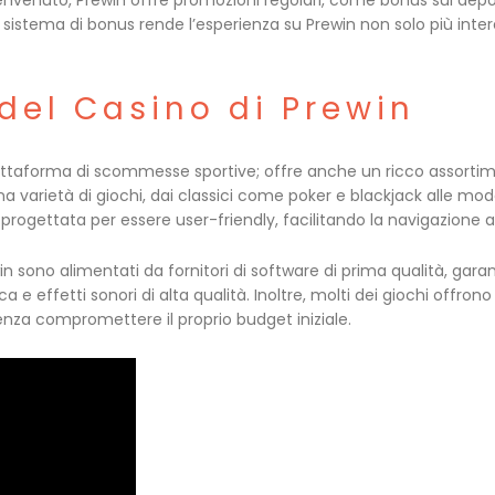
envenuto, Prewin offre promozioni regolari, come bonus sul depos
o sistema di bonus rende l’esperienza su Prewin non solo più int
 del Casino di Prewin
attaforma di scommesse sportive; offre anche un ricco assortime
na varietà di giochi, dai classici come poker e blackjack alle mod
 progettata per essere user-friendly, facilitando la navigazione a
win sono alimentati da fornitori di software di prima qualità, gar
a e effetti sonori di alta qualità. Inoltre, molti dei giochi offro
nza compromettere il proprio budget iniziale.