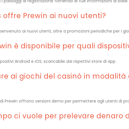
 i passaggi di registrazione fornendo le tue informazioni di base.
 offre Prewin ai nuovi utenti?
envenuto ai nuovi utenti, oltre a promozioni periodiche per i gioc
ewin è disponibile per quali dispositi
positivi Android e iOS, scaricabile dai rispettivi store di app.
are ai giochi del casinò in modalit
 di Prewin offrono versioni demo per permettere agli utenti di pr
po ci vuole per prelevare denaro 