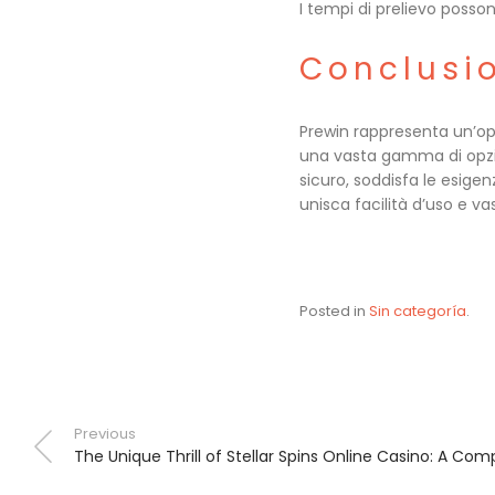
I tempi di prelievo posso
Conclusi
Prewin rappresenta un’op
una vasta gamma di opzion
sicuro, soddisfa le esige
unisca facilità d’uso e va
Posted in
Sin categoría
.
Previous
The Unique Thrill of Stellar Spins Online Casino: A Co