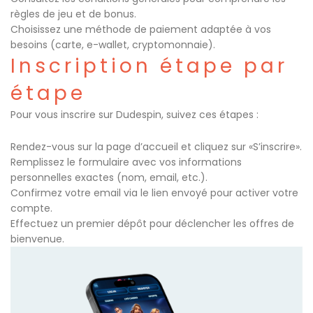
règles de jeu et de bonus.
Choisissez une méthode de paiement adaptée à vos
besoins (carte, e-wallet, cryptomonnaie).
Inscription étape par
étape
Pour vous inscrire sur Dudespin, suivez ces étapes :
Rendez-vous sur la page d’accueil et cliquez sur «S’inscrire».
Remplissez le formulaire avec vos informations
personnelles exactes (nom, email, etc.).
Confirmez votre email via le lien envoyé pour activer votre
compte.
Effectuez un premier dépôt pour déclencher les offres de
bienvenue.