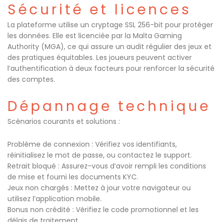
Sécurité et licences
La plateforme utilise un cryptage SSL 256-bit pour protéger
les données. Elle est licenciée par la Malta Gaming
Authority (MGA), ce qui assure un audit régulier des jeux et
des pratiques équitables. Les joueurs peuvent activer
l’authentification à deux facteurs pour renforcer la sécurité
des comptes.
Dépannage technique
Scénarios courants et solutions :
Problème de connexion : Vérifiez vos identifiants,
réinitialisez le mot de passe, ou contactez le support.
Retrait bloqué : Assurez-vous d’avoir rempli les conditions
de mise et fourni les documents KYC.
Jeux non chargés : Mettez à jour votre navigateur ou
utilisez l’application mobile.
Bonus non crédité : Vérifiez le code promotionnel et les
délais de traitement.