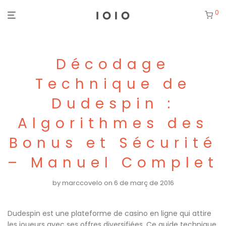
0
Décodage
Technique de
Dudespin :
Algorithmes des
Bonus et Sécurité
– Manuel Complet
by
marccovelo
on 6 de març de 2016
Dudespin est une plateforme de casino en ligne qui attire
les joueurs avec ses offres diversifiées. Ce guide technique