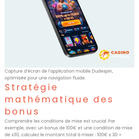
Capture d’écran de l’application mobile Dudespin,
optimisée pour une navigation fluide.
Stratégie
mathématique des
bonus
Comprendre les conditions de mise est crucial. Par
exemple, avec un bonus de 100€ et une condition de mise
de x30, calculez le montant total à miser : 100€ x 30 =