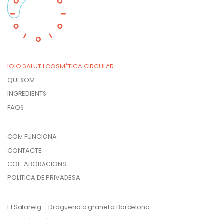
IOIO SALUT I COSMÈTICA CIRCULAR
QUI SOM
INGREDIENTS
FAQS
COM FUNCIONA
CONTACTE
COL·LABORACIONS
POLÍTICA DE PRIVADESA
El Safareig – Drogueria a granel a Barcelona