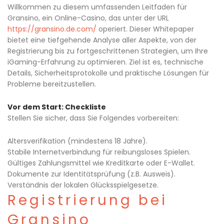
Willkommen zu diesem umfassenden Leitfaden für
Gransino, ein Online-Casino, das unter der URL
https://gransino.de.com/
operiert. Dieser Whitepaper
bietet eine tiefgehende Analyse aller Aspekte, von der
Registrierung bis zu fortgeschrittenen Strategien, um Ihre
iGaming-Erfahrung zu optimieren. Ziel ist es, technische
Details, Sicherheitsprotokolle und praktische Lösungen für
Probleme bereitzustellen.
Vor dem Start: Checkliste
Stellen Sie sicher, dass Sie Folgendes vorbereiten:
Altersverifikation (mindestens 18 Jahre).
Stabile Internetverbindung für reibungsloses Spielen.
Gültiges Zahlungsmittel wie Kreditkarte oder E-Wallet.
Dokumente zur Identitätsprüfung (z.B. Ausweis).
Verständnis der lokalen Glücksspielgesetze.
Registrierung bei
Gransino