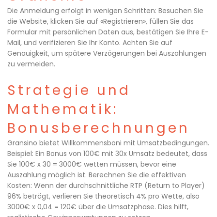
Die Anmeldung erfolgt in wenigen Schritten: Besuchen Sie
die Website, klicken Sie auf «Registrieren», füllen Sie das
Formular mit persönlichen Daten aus, bestätigen Sie Ihre E-
Mail, und verifizieren Sie Ihr Konto. Achten Sie auf
Genauigkeit, um spätere Verzögerungen bei Auszahlungen
zu vermeiden.
Strategie und
Mathematik:
Bonusberechnungen
Gransino bietet Willkommensboni mit Umsatzbedingungen.
Beispiel: Ein Bonus von 100€ mit 30x Umsatz bedeutet, dass
Sie 100€ x 30 = 3000€ wetten müssen, bevor eine
Auszahlung möglich ist. Berechnen Sie die effektiven
Kosten: Wenn der durchschnittliche RTP (Return to Player)
96% beträgt, verlieren Sie theoretisch 4% pro Wette, also
3000€ x 0,04 = 120€ über die Umsatzphase. Dies hilft,