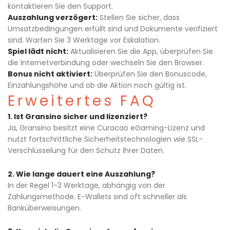
kontaktieren Sie den Support.
Auszahlung verzögert:
Stellen Sie sicher, dass
Umsatzbedingungen erfüllt sind und Dokumente verifiziert
sind. Warten Sie 3 Werktage vor Eskalation.
Spiel lädt nicht:
Aktualisieren Sie die App, überprüfen Sie
die Internetverbindung oder wechseln Sie den Browser.
Bonus nicht aktiviert:
Überprüfen Sie den Bonuscode,
Einzahlungshöhe und ob die Aktion noch gültig ist.
Erweitertes FAQ
1. Ist Gransino sicher und lizenziert?
Ja, Gransino besitzt eine Curacao eGaming-Lizenz und
nutzt fortschrittliche Sicherheitstechnologien wie SSL-
Verschlüsselung für den Schutz Ihrer Daten.
2. Wie lange dauert eine Auszahlung?
In der Regel 1-3 Werktage, abhängig von der
Zahlungsmethode. E-Wallets sind oft schneller als
Banküberweisungen.