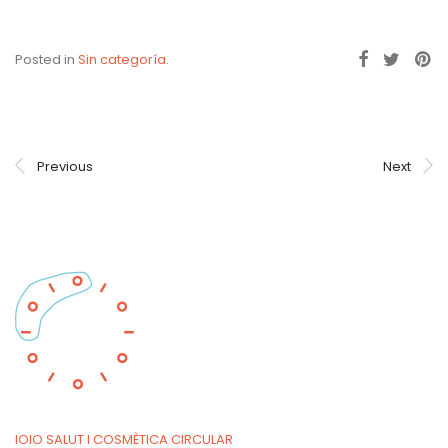
Posted in
Sin categoría
.
Previous
Next
IOIO SALUT I COSMÈTICA CIRCULAR