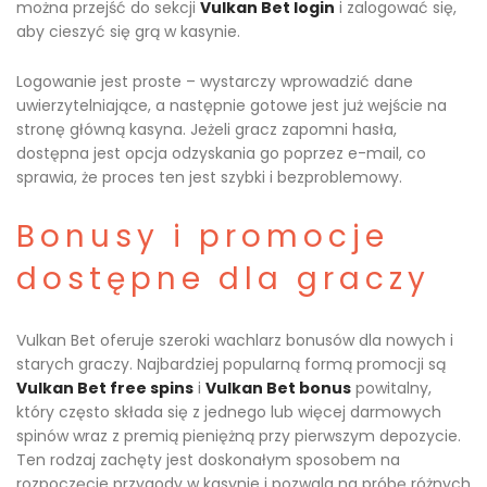
można przejść do sekcji
Vulkan Bet login
i zalogować się,
aby cieszyć się grą w kasynie.
Logowanie jest proste – wystarczy wprowadzić dane
uwierzytelniające, a następnie gotowe jest już wejście na
stronę główną kasyna. Jeżeli gracz zapomni hasła,
dostępna jest opcja odzyskania go poprzez e-mail, co
sprawia, że proces ten jest szybki i bezproblemowy.
Bonusy i promocje
dostępne dla graczy
Vulkan Bet oferuje szeroki wachlarz bonusów dla nowych i
starych graczy. Najbardziej popularną formą promocji są
Vulkan Bet free spins
i
Vulkan Bet bonus
powitalny,
który często składa się z jednego lub więcej darmowych
spinów wraz z premią pieniężną przy pierwszym depozycie.
Ten rodzaj zachęty jest doskonałym sposobem na
rozpoczęcie przygody w kasynie i pozwala na próbę różnych