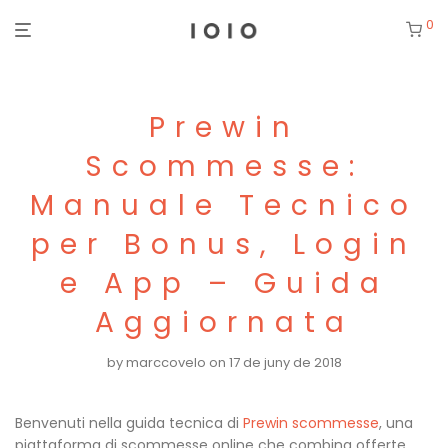
0
Prewin
Scommesse:
Manuale Tecnico
per Bonus, Login
e App – Guida
Aggiornata
by
marccovelo
on 17 de juny de 2018
Benvenuti nella guida tecnica di
Prewin scommesse
, una
piattaforma di scommesse online che combina offerte