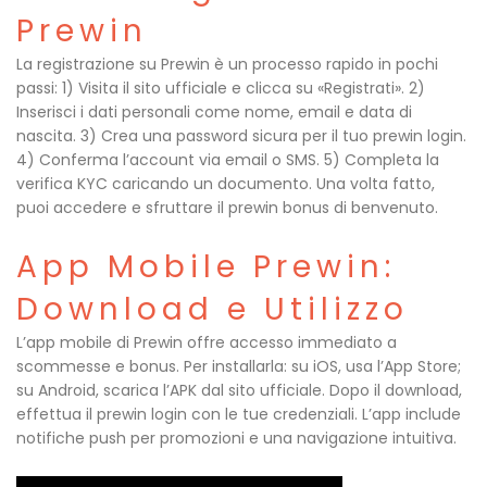
Prewin
La registrazione su Prewin è un processo rapido in pochi
passi: 1) Visita il sito ufficiale e clicca su «Registrati». 2)
Inserisci i dati personali come nome, email e data di
nascita. 3) Crea una password sicura per il tuo prewin login.
4) Conferma l’account via email o SMS. 5) Completa la
verifica KYC caricando un documento. Una volta fatto,
puoi accedere e sfruttare il prewin bonus di benvenuto.
App Mobile Prewin:
Download e Utilizzo
L’app mobile di Prewin offre accesso immediato a
scommesse e bonus. Per installarla: su iOS, usa l’App Store;
su Android, scarica l’APK dal sito ufficiale. Dopo il download,
effettua il prewin login con le tue credenziali. L’app include
notifiche push per promozioni e una navigazione intuitiva.