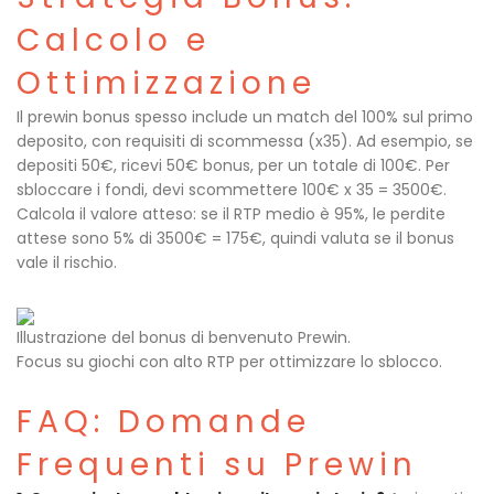
Calcolo e
Ottimizzazione
Il prewin bonus spesso include un match del 100% sul primo
deposito, con requisiti di scommessa (x35). Ad esempio, se
depositi 50€, ricevi 50€ bonus, per un totale di 100€. Per
sbloccare i fondi, devi scommettere 100€ x 35 = 3500€.
Calcola il valore atteso: se il RTP medio è 95%, le perdite
attese sono 5% di 3500€ = 175€, quindi valuta se il bonus
vale il rischio.
Illustrazione del bonus di benvenuto Prewin.
Focus su giochi con alto RTP per ottimizzare lo sblocco.
FAQ: Domande
Frequenti su Prewin