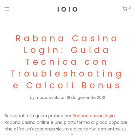
0
Rabona Casino
Login: Guida
Tecnica con
Troubleshooting
e Calcoli Bonus
by
marccovelo
on 16 de gener de 2016
Benvenuti alla guida pratica per
Rabona casino login
.
Rabona casino online è una piattaforma di gioco popolare
che offre un’esperienza sicura e divertente, con enfasi su