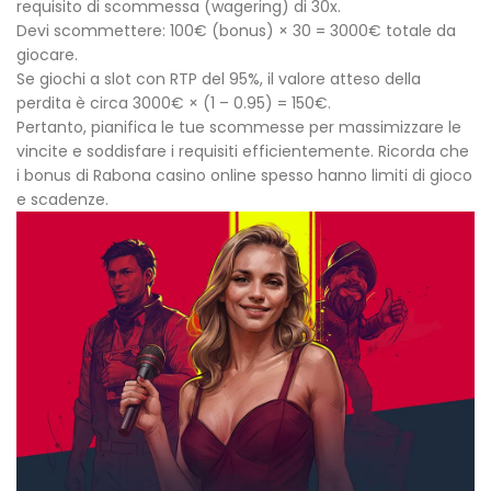
requisito di scommessa (wagering) di 30x.
Devi scommettere: 100€ (bonus) × 30 = 3000€ totale da
giocare.
Se giochi a slot con RTP del 95%, il valore atteso della
perdita è circa 3000€ × (1 – 0.95) = 150€.
Pertanto, pianifica le tue scommesse per massimizzare le
vincite e soddisfare i requisiti efficientemente. Ricorda che
i bonus di Rabona casino online spesso hanno limiti di gioco
e scadenze.