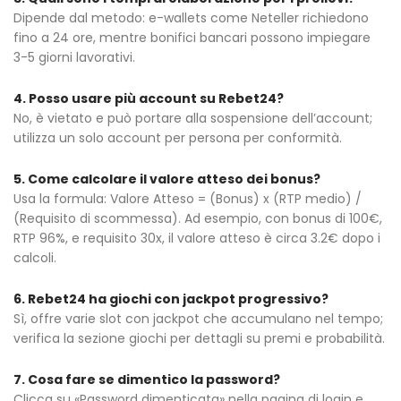
Dipende dal metodo: e-wallets come Neteller richiedono
fino a 24 ore, mentre bonifici bancari possono impiegare
3-5 giorni lavorativi.
4. Posso usare più account su Rebet24?
No, è vietato e può portare alla sospensione dell’account;
utilizza un solo account per persona per conformità.
5. Come calcolare il valore atteso dei bonus?
Usa la formula: Valore Atteso = (Bonus) x (RTP medio) /
(Requisito di scommessa). Ad esempio, con bonus di 100€,
RTP 96%, e requisito 30x, il valore atteso è circa 3.2€ dopo i
calcoli.
6. Rebet24 ha giochi con jackpot progressivo?
Sì, offre varie slot con jackpot che accumulano nel tempo;
verifica la sezione giochi per dettagli su premi e probabilità.
7. Cosa fare se dimentico la password?
Clicca su «Password dimenticata» nella pagina di login e