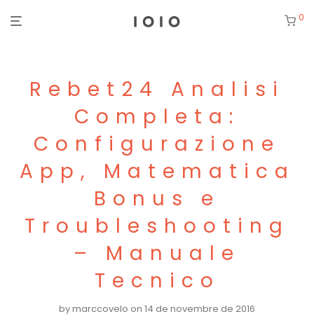
0
Rebet24 Analisi
Completa:
Configurazione
App, Matematica
Bonus e
Troubleshooting
– Manuale
Tecnico
by
marccovelo
on 14 de novembre de 2016