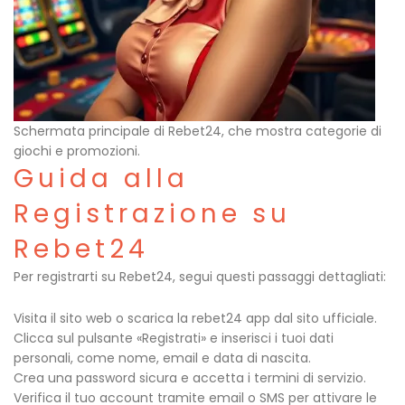
Schermata principale di Rebet24, che mostra categorie di
giochi e promozioni.
Guida alla
Registrazione su
Rebet24
Per registrarti su Rebet24, segui questi passaggi dettagliati:
Visita il sito web o scarica la rebet24 app dal sito ufficiale.
Clicca sul pulsante «Registrati» e inserisci i tuoi dati
personali, come nome, email e data di nascita.
Crea una password sicura e accetta i termini di servizio.
Verifica il tuo account tramite email o SMS per attivare le