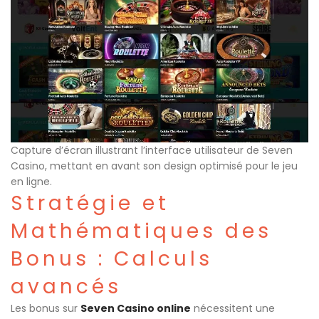
Capture d’écran illustrant l’interface utilisateur de Seven
Casino, mettant en avant son design optimisé pour le jeu
en ligne.
Stratégie et
Mathématiques des
Bonus : Calculs
avancés
Les bonus sur
Seven Casino online
nécessitent une