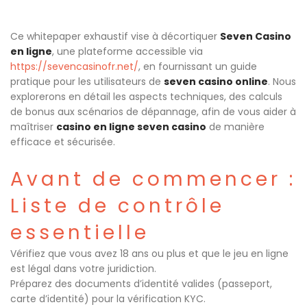
Ce whitepaper exhaustif vise à décortiquer
Seven Casino
en ligne
, une plateforme accessible via
https://sevencasinofr.net/
, en fournissant un guide
pratique pour les utilisateurs de
seven casino online
. Nous
explorerons en détail les aspects techniques, des calculs
de bonus aux scénarios de dépannage, afin de vous aider à
maîtriser
casino en ligne seven casino
de manière
efficace et sécurisée.
Avant de commencer :
Liste de contrôle
essentielle
Vérifiez que vous avez 18 ans ou plus et que le jeu en ligne
est légal dans votre juridiction.
Préparez des documents d’identité valides (passeport,
carte d’identité) pour la vérification KYC.