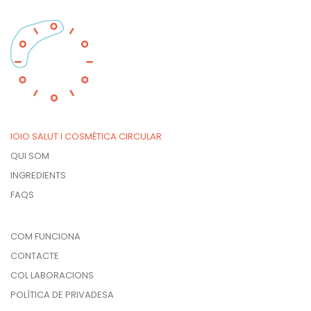
IOIO SALUT I COSMÈTICA CIRCULAR
QUI SOM
INGREDIENTS
FAQS
COM FUNCIONA
CONTACTE
COL·LABORACIONS
POLÍTICA DE PRIVADESA