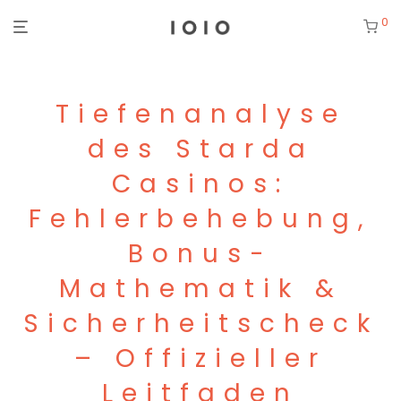
0
Tiefenanalyse
des Starda
Casinos:
Fehlerbehebung,
Bonus-
Mathematik &
Sicherheitscheck
– Offizieller
Leitfaden