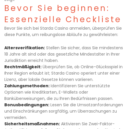
Bevor Sie beginnen:
Essenzielle Checkliste
Bevor Sie sich bei Starda Casino anmelden, überprüfen Sie
diese Punkte, um reibungslose Abläufe zu gewährleisten:
Altersverifikation:
Stellen Sie sicher, dass Sie mindestens
18 Jahre alt sind oder das gesetzliche Mindestalter in Ihrer
Jurisdiktion erreicht haben.
Rechtmäßigkeit:
Überprüfen Sie, ob Online-Glücksspiel in
Ihrer Region erlaubt ist; Starda Casino operiert unter einer
Lizenz, aber lokale Gesetze können variieren.
Zahlungsmethoden:
Identifizieren Sie unterstützte
Optionen wie Kreditkarten, E-Wallets oder
Banküberweisungen, die zu Ihren Bedürfnissen passen.
Bonusbedingungen:
Lesen Sie die Umsatzanforderungen
und Einschränkungen sorgfältig, um Überraschungen zu
vermeiden.
Sicherheitsmaßnahmen:
Aktivieren Sie Zwei-Faktor-