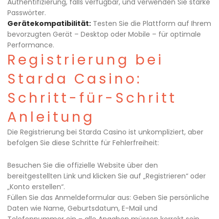
Authentifizierung, falls verfügbar, und verwenden Sie starke
Passwörter.
Gerätekompatibilität:
Testen Sie die Plattform auf Ihrem
bevorzugten Gerät – Desktop oder Mobile – für optimale
Performance.
Registrierung bei
Starda Casino:
Schritt-für-Schritt
Anleitung
Die Registrierung bei Starda Casino ist unkompliziert, aber
befolgen Sie diese Schritte für Fehlerfreiheit:
Besuchen Sie die offizielle Website über den
bereitgestellten Link und klicken Sie auf „Registrieren“ oder
„Konto erstellen“.
Füllen Sie das Anmeldeformular aus: Geben Sie persönliche
Daten wie Name, Geburtsdatum, E-Mail und