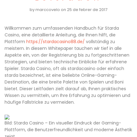
by
marccovelo
on 25 de febrer de 2017
Willkommen zum umfassenden Handbuch für Starda
Casino, eine detaillierte Anleitung, die Ihnen hilft, die
Plattform
https://stardacasino88.de/
vollständig zu
meistern. In diesem Whitepaper tauchen wir tief in alle
Aspekte ein, von der Registrierung bis zu fortgeschrittenen
Strategien, und bieten technische Einblicke für erfahrene
Spieler. Starda Casino, oft als stardacasino oder einfach
starda bezeichnet, ist eine beliebte Online-Gaming-
Destination, die eine breite Palette von Spielen und Boni
bietet. Dieser Leitfaden zielt darauf ab, Ihnen praktisches
Wissen zu vermitteln, um Ihre Erfahrung zu optimieren und
häufige Fallstricke zu vermeiden.
Bild: Starda Casino – Ein visueller Eindruck der Gaming-
Plattform, die Benutzerfreundlichkeit und moderne Ästhetik
zeigt.