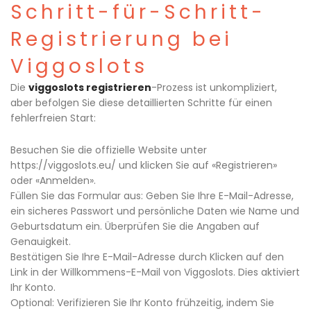
Schritt-für-Schritt-
Registrierung bei
Viggoslots
Die
viggoslots registrieren
-Prozess ist unkompliziert,
aber befolgen Sie diese detaillierten Schritte für einen
fehlerfreien Start:
Besuchen Sie die offizielle Website unter
https://viggoslots.eu/ und klicken Sie auf «Registrieren»
oder «Anmelden».
Füllen Sie das Formular aus: Geben Sie Ihre E-Mail-Adresse,
ein sicheres Passwort und persönliche Daten wie Name und
Geburtsdatum ein. Überprüfen Sie die Angaben auf
Genauigkeit.
Bestätigen Sie Ihre E-Mail-Adresse durch Klicken auf den
Link in der Willkommens-E-Mail von Viggoslots. Dies aktiviert
Ihr Konto.
Optional: Verifizieren Sie Ihr Konto frühzeitig, indem Sie