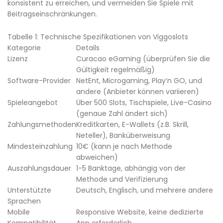
konsistent zu erreichen, und vermeiden Sie Spiele mit
Beitragseinschränkungen.
Tabelle 1: Technische Spezifikationen von Viggoslots
Kategorie
Details
Lizenz
Curacao eGaming (überprüfen Sie die
Gültigkeit regelmäßig)
Software-Provider
NetEnt, Microgaming, Play’n GO, und
andere (Anbieter können variieren)
Spieleangebot
Über 500 Slots, Tischspiele, Live-Casino
(genaue Zahl ändert sich)
Zahlungsmethoden
Kreditkarten, E-Wallets (z.B. Skrill,
Neteller), Banküberweisung
Mindesteinzahlung
10€ (kann je nach Methode
abweichen)
Auszahlungsdauer
1-5 Banktage, abhängig von der
Methode und Verifizierung
Unterstützte
Deutsch, Englisch, und mehrere andere
Sprachen
Mobile
Responsive Website, keine dedizierte