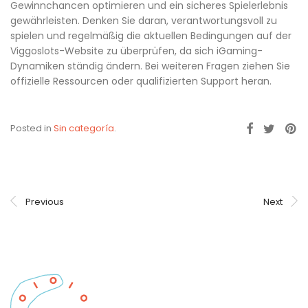
Gewinnchancen optimieren und ein sicheres Spielerlebnis
gewährleisten. Denken Sie daran, verantwortungsvoll zu
spielen und regelmäßig die aktuellen Bedingungen auf der
Viggoslots-Website zu überprüfen, da sich iGaming-
Dynamiken ständig ändern. Bei weiteren Fragen ziehen Sie
offizielle Ressourcen oder qualifizierten Support heran.
Posted in
Sin categoría
.
Previous
Next