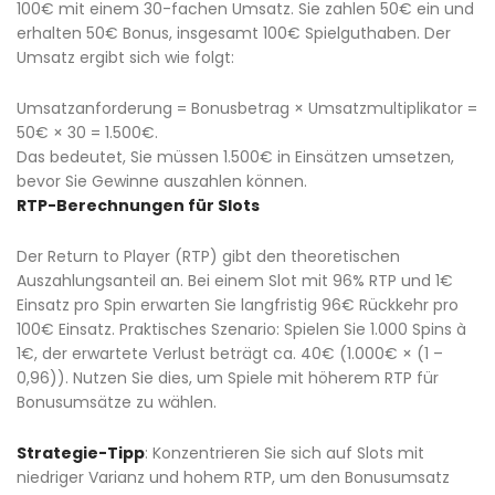
100€ mit einem 30-fachen Umsatz. Sie zahlen 50€ ein und
erhalten 50€ Bonus, insgesamt 100€ Spielguthaben. Der
Umsatz ergibt sich wie folgt:
Umsatzanforderung = Bonusbetrag × Umsatzmultiplikator =
50€ × 30 = 1.500€.
Das bedeutet, Sie müssen 1.500€ in Einsätzen umsetzen,
bevor Sie Gewinne auszahlen können.
RTP-Berechnungen für Slots
Der Return to Player (RTP) gibt den theoretischen
Auszahlungsanteil an. Bei einem Slot mit 96% RTP und 1€
Einsatz pro Spin erwarten Sie langfristig 96€ Rückkehr pro
100€ Einsatz. Praktisches Szenario: Spielen Sie 1.000 Spins à
1€, der erwartete Verlust beträgt ca. 40€ (1.000€ × (1 –
0,96)). Nutzen Sie dies, um Spiele mit höherem RTP für
Bonusumsätze zu wählen.
Strategie-Tipp
: Konzentrieren Sie sich auf Slots mit
niedriger Varianz und hohem RTP, um den Bonusumsatz