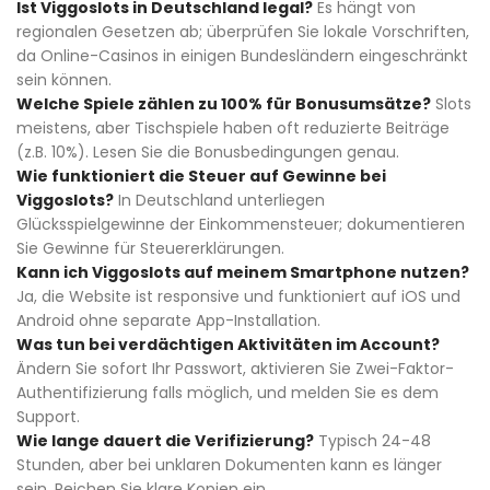
Ist Viggoslots in Deutschland legal?
Es hängt von
regionalen Gesetzen ab; überprüfen Sie lokale Vorschriften,
da Online-Casinos in einigen Bundesländern eingeschränkt
sein können.
Welche Spiele zählen zu 100% für Bonusumsätze?
Slots
meistens, aber Tischspiele haben oft reduzierte Beiträge
(z.B. 10%). Lesen Sie die Bonusbedingungen genau.
Wie funktioniert die Steuer auf Gewinne bei
Viggoslots?
In Deutschland unterliegen
Glücksspielgewinne der Einkommensteuer; dokumentieren
Sie Gewinne für Steuererklärungen.
Kann ich Viggoslots auf meinem Smartphone nutzen?
Ja, die Website ist responsive und funktioniert auf iOS und
Android ohne separate App-Installation.
Was tun bei verdächtigen Aktivitäten im Account?
Ändern Sie sofort Ihr Passwort, aktivieren Sie Zwei-Faktor-
Authentifizierung falls möglich, und melden Sie es dem
Support.
Wie lange dauert die Verifizierung?
Typisch 24-48
Stunden, aber bei unklaren Dokumenten kann es länger
sein. Reichen Sie klare Kopien ein.