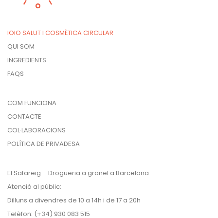
IOIO SALUT I COSMÈTICA CIRCULAR
QUI SOM
INGREDIENTS
FAQS
COM FUNCIONA
CONTACTE
COL·LABORACIONS
POLÍTICA DE PRIVADESA
El Safareig – Drogueria a granel a Barcelona
Atenció al públic:
Dilluns a divendres de 10 a 14h i de 17 a 20h
Telèfon: (+34) 930 083 515