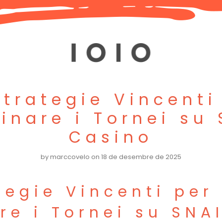
Strategie Vincenti
inare i Tornei su 
Casino
by
marccovelo
on 18 de desembre de 2025
tegie Vincenti per
e i Tornei su SNA