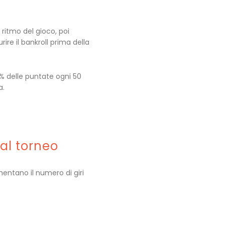
 ritmo del gioco, poi
ire il bankroll prima della
 % delle puntate ogni 50
a.
 al torneo
mentano il numero di giri