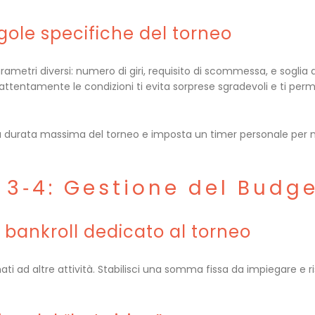
egole specifiche del torneo
metri diversi: numero di giri, requisito di scommessa, e soglia d
 attentamente le condizioni ti evita sorprese sgradevoli e ti perm
durata massima del torneo e imposta un timer personale per n
 3‑4: Gestione del Budg
n bankroll dedicato al torneo
nati ad altre attività. Stabilisci una somma fissa da impiegare e ri