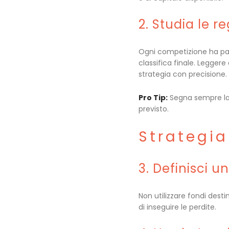
2. Studia le r
Ogni competizione ha para
classifica finale. Leggere
strategia con precisione.
Pro Tip:
Segna sempre la 
previsto.
Strategia
3. Definisci u
Non utilizzare fondi desti
di inseguire le perdite.