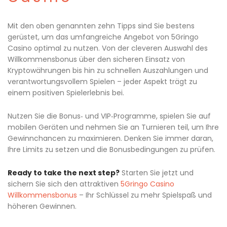
Mit den oben genannten zehn Tipps sind Sie bestens
gerüstet, um das umfangreiche Angebot von 5Gringo
Casino optimal zu nutzen. Von der cleveren Auswahl des
Willkommensbonus über den sicheren Einsatz von
Kryptowährungen bis hin zu schnellen Auszahlungen und
verantwortungsvollem Spielen – jeder Aspekt trägt zu
einem positiven Spielerlebnis bei.
Nutzen Sie die Bonus‑ und VIP‑Programme, spielen Sie auf
mobilen Geräten und nehmen Sie an Turnieren teil, um Ihre
Gewinnchancen zu maximieren. Denken Sie immer daran,
Ihre Limits zu setzen und die Bonusbedingungen zu prüfen.
Ready to take the next step?
Starten Sie jetzt und
sichern Sie sich den attraktiven
5Gringo Casino
Willkommensbonus
– Ihr Schlüssel zu mehr Spielspaß und
höheren Gewinnen.