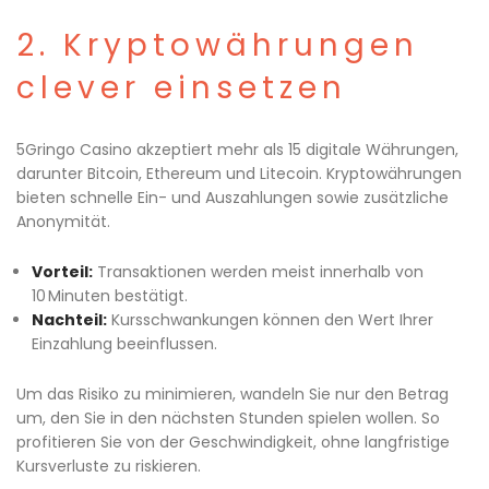
2. Kryptowährungen
clever einsetzen
5Gringo Casino akzeptiert mehr als 15 digitale Währungen,
darunter Bitcoin, Ethereum und Litecoin. Kryptowährungen
bieten schnelle Ein- und Auszahlungen sowie zusätzliche
Anonymität.
Vorteil:
Transaktionen werden meist innerhalb von
10 Minuten bestätigt.
Nachteil:
Kursschwankungen können den Wert Ihrer
Einzahlung beeinflussen.
Um das Risiko zu minimieren, wandeln Sie nur den Betrag
um, den Sie in den nächsten Stunden spielen wollen. So
profitieren Sie von der Geschwindigkeit, ohne langfristige
Kursverluste zu riskieren.