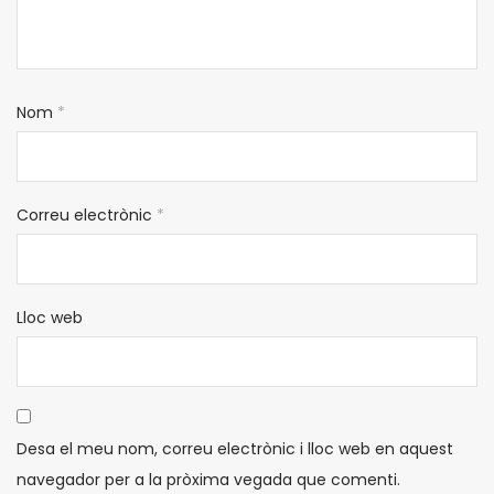
Nom
*
Correu electrònic
*
Lloc web
Desa el meu nom, correu electrònic i lloc web en aquest
navegador per a la pròxima vegada que comenti.