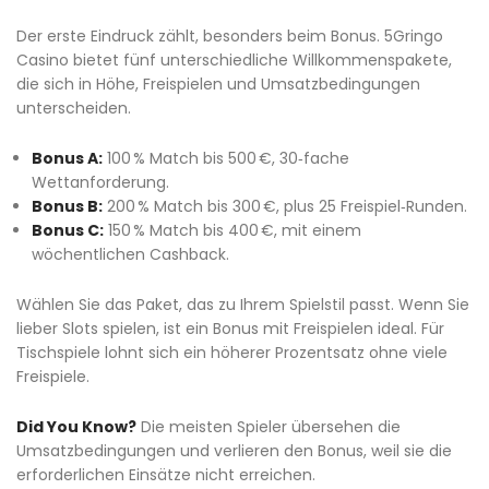
Der erste Eindruck zählt, besonders beim Bonus. 5Gringo
Casino bietet fünf unterschiedliche Willkommenspakete,
die sich in Höhe, Freispielen und Umsatzbedingungen
unterscheiden.
Bonus A:
100 % Match bis 500 €, 30‑fache
Wettanforderung.
Bonus B:
200 % Match bis 300 €, plus 25 Freispiel‑Runden.
Bonus C:
150 % Match bis 400 €, mit einem
wöchentlichen Cashback.
Wählen Sie das Paket, das zu Ihrem Spielstil passt. Wenn Sie
lieber Slots spielen, ist ein Bonus mit Freispielen ideal. Für
Tischspiele lohnt sich ein höherer Prozentsatz ohne viele
Freispiele.
Did You Know?
Die meisten Spieler übersehen die
Umsatzbedingungen und verlieren den Bonus, weil sie die
erforderlichen Einsätze nicht erreichen.