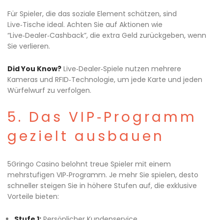
Für Spieler, die das soziale Element schätzen, sind
Live‑Tische ideal. Achten Sie auf Aktionen wie
“Live‑Dealer‑Cashback”, die extra Geld zurückgeben, wenn
Sie verlieren.
Did You Know?
Live‑Dealer‑Spiele nutzen mehrere
Kameras und RFID‑Technologie, um jede Karte und jeden
Würfelwurf zu verfolgen.
5. Das VIP‑Programm
gezielt ausbauen
5Gringo Casino belohnt treue Spieler mit einem
mehrstufigen VIP‑Programm. Je mehr Sie spielen, desto
schneller steigen Sie in höhere Stufen auf, die exklusive
Vorteile bieten:
Stufe 1:
Persönlicher Kundenservice.