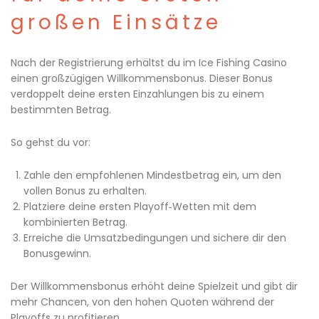
großen Einsätze
Nach der Registrierung erhältst du im Ice Fishing Casino
einen großzügigen Willkommensbonus. Dieser Bonus
verdoppelt deine ersten Einzahlungen bis zu einem
bestimmten Betrag.
So gehst du vor:
Zahle den empfohlenen Mindestbetrag ein, um den
vollen Bonus zu erhalten.
Platziere deine ersten Playoff‑Wetten mit dem
kombinierten Betrag.
Erreiche die Umsatzbedingungen und sichere dir den
Bonusgewinn.
Der Willkommensbonus erhöht deine Spielzeit und gibt dir
mehr Chancen, von den hohen Quoten während der
Playoffs zu profitieren.