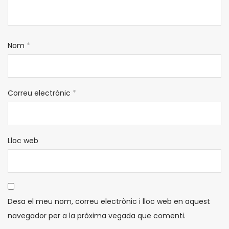
Nom
*
Correu electrònic
*
Lloc web
Desa el meu nom, correu electrònic i lloc web en aquest
navegador per a la pròxima vegada que comenti.