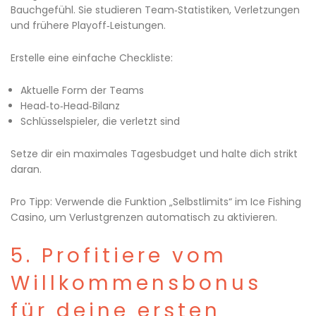
Bauchgefühl. Sie studieren Team‑Statistiken, Verletzungen
und frühere Playoff‑Leistungen.
Erstelle eine einfache Checkliste:
Aktuelle Form der Teams
Head‑to‑Head‑Bilanz
Schlüsselspieler, die verletzt sind
Setze dir ein maximales Tagesbudget und halte dich strikt
daran.
Pro Tipp: Verwende die Funktion „Selbstlimits“ im Ice Fishing
Casino, um Verlustgrenzen automatisch zu aktivieren.
5. Profitiere vom
Willkommensbonus
für deine ersten