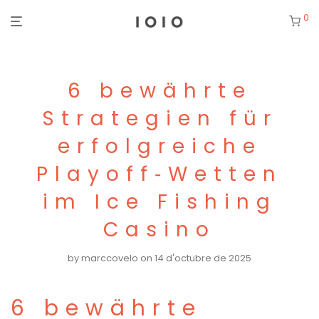
0
6 bewährte
Strategien für
erfolgreiche
Playoff‑Wetten
im Ice Fishing
Casino
by
marccovelo
on 14 d'octubre de 2025
6 bewährte