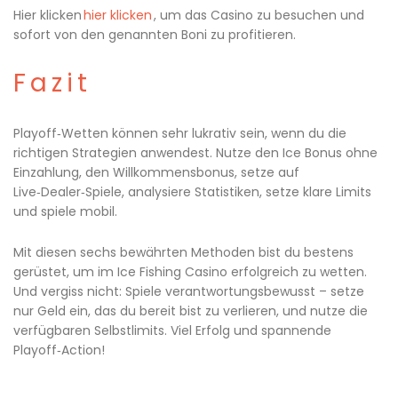
Hier klicken
hier klicken
, um das Casino zu besuchen und
sofort von den genannten Boni zu profitieren.
Fazit
Playoff‑Wetten können sehr lukrativ sein, wenn du die
richtigen Strategien anwendest. Nutze den Ice Bonus ohne
Einzahlung, den Willkommensbonus, setze auf
Live‑Dealer‑Spiele, analysiere Statistiken, setze klare Limits
und spiele mobil.
Mit diesen sechs bewährten Methoden bist du bestens
gerüstet, um im Ice Fishing Casino erfolgreich zu wetten.
Und vergiss nicht: Spiele verantwortungsbewusst – setze
nur Geld ein, das du bereit bist zu verlieren, und nutze die
verfügbaren Selbstlimits. Viel Erfolg und spannende
Playoff‑Action!