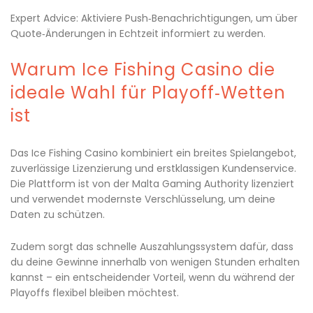
Expert Advice: Aktiviere Push‑Benachrichtigungen, um über
Quote‑Änderungen in Echtzeit informiert zu werden.
Warum Ice Fishing Casino die
ideale Wahl für Playoff‑Wetten
ist
Das Ice Fishing Casino kombiniert ein breites Spielangebot,
zuverlässige Lizenzierung und erstklassigen Kundenservice.
Die Plattform ist von der Malta Gaming Authority lizenziert
und verwendet modernste Verschlüsselung, um deine
Daten zu schützen.
Zudem sorgt das schnelle Auszahlungssystem dafür, dass
du deine Gewinne innerhalb von wenigen Stunden erhalten
kannst – ein entscheidender Vorteil, wenn du während der
Playoffs flexibel bleiben möchtest.