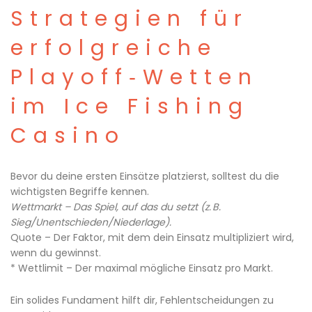
Strategien für
erfolgreiche
Playoff‑Wetten
im Ice Fishing
Casino
Bevor du deine ersten Einsätze platzierst, solltest du die
wichtigsten Begriffe kennen.
Wettmarkt – Das Spiel, auf das du setzt (z. B.
Sieg/Unentschieden/Niederlage).
Quote – Der Faktor, mit dem dein Einsatz multipliziert wird,
wenn du gewinnst.
* Wettlimit – Der maximal mögliche Einsatz pro Markt.
Ein solides Fundament hilft dir, Fehlentscheidungen zu