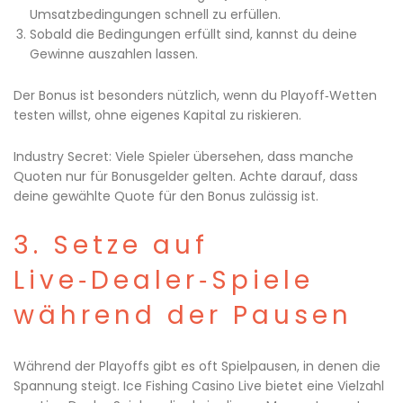
Umsatzbedingungen schnell zu erfüllen.
Sobald die Bedingungen erfüllt sind, kannst du deine
Gewinne auszahlen lassen.
Der Bonus ist besonders nützlich, wenn du Playoff‑Wetten
testen willst, ohne eigenes Kapital zu riskieren.
Industry Secret: Viele Spieler übersehen, dass manche
Quoten nur für Bonusgelder gelten. Achte darauf, dass
deine gewählte Quote für den Bonus zulässig ist.
3. Setze auf
Live‑Dealer‑Spiele
während der Pausen
Während der Playoffs gibt es oft Spielpausen, in denen die
Spannung steigt. Ice Fishing Casino Live bietet eine Vielzahl