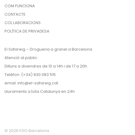
COM FUNCIONA
CONTACTE
COL·LABORACIONS
POLÍTICA DE PRIVADESA
El Safareig – Drogueria a granel a Barcelona
Atenció al públic:
Dilluns a divendres de 10 a 14h i de 17 a 20h
Telèfon: (+34) 930 083 515
email:
info@el-safareig.cat
Lliuraments a tota Catalunya en 24h
©
2026
IOIO Barcelona