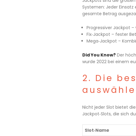
Jackpots sind die großen
Systemen: Jeder Einsatz e
gesamte Betrag ausgezah
Progressiver Jackpot –
Fix‑Jackpot – fester Bet
Mega‑Jackpot – Kombina
Did You Know?
Der höchs
wurde 2022 bei einem eu
2. Die be
auswähle
Nicht jeder Slot bietet 
Jackpot‑Slots, die sich d
Slot‑Name