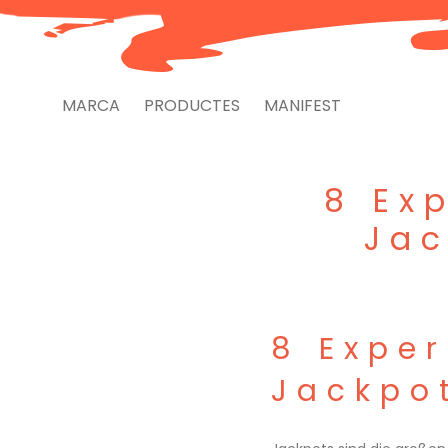
MARCA
PRODUCTES
MANIFEST
8 Ex
Jac
8 Exper
Jackpo