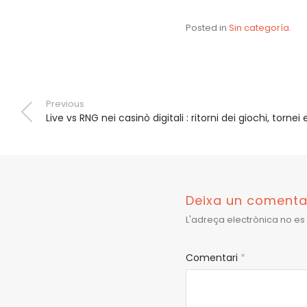
Posted in
Sin categoría
.
Previous
Live vs RNG nei casinò digitali : ritorni dei giochi, torn
Deixa un comenta
L'adreça electrònica no es 
Comentari
*