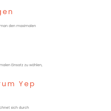
gen
ss man den maximalen
imalen Einsatz zu wählen,
arum Yep
ichnet sich durch