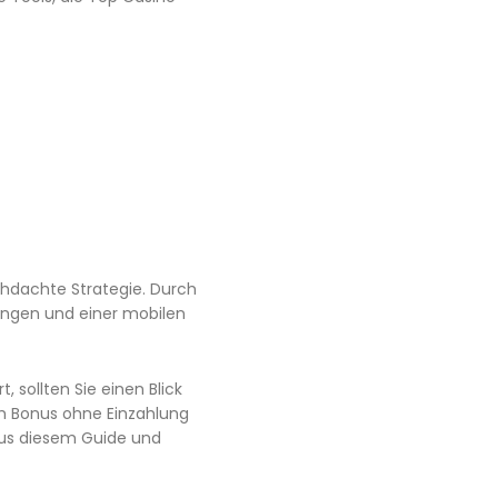
hdachte Strategie. Durch
lungen und einer mobilen
 sollten Sie einen Blick
 Bonus ohne Einzahlung
 aus diesem Guide und