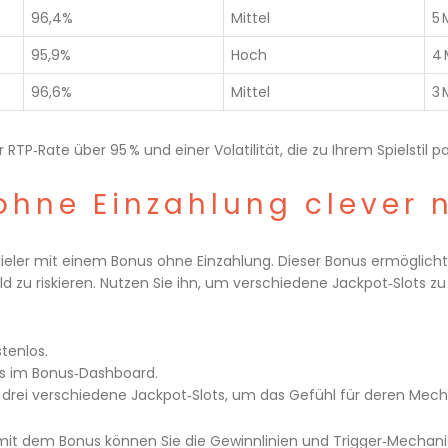
96,4%
Mittel
5 
95,9%
Hoch
4 
96,6%
Mittel
3 
 RTP‑Rate über 95 % und einer Volatilität, die zu Ihrem Spielstil pa
ohne Einzahlung clever 
ieler mit einem Bonus ohne Einzahlung. Dieser Bonus ermöglicht 
d zu riskieren. Nutzen Sie ihn, um verschiedene Jackpot‑Slots zu
stenlos.
us im Bonus‑Dashboard.
 drei verschiedene Jackpot‑Slots, um das Gefühl für deren Me
mit dem Bonus können Sie die Gewinnlinien und Trigger‑Mechan