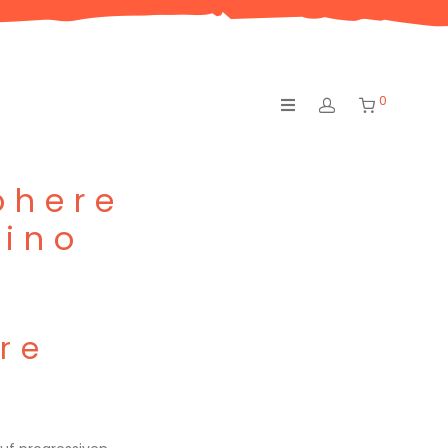
0
öhere
sino
re