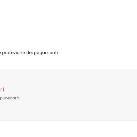
ei e protezione dei pagamenti
ri
publicarà.