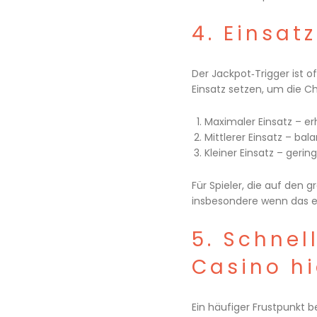
4. Einsat
Der Jackpot‑Trigger ist 
Einsatz setzen, um die C
Maximaler Einsatz – e
Mittlerer Einsatz – ba
Kleiner Einsatz – gering
Für Spieler, die auf den 
insbesondere wenn das ei
5. Schnel
Casino hi
Ein häufiger Frustpunkt b