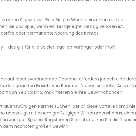
stimmen Sie, wie viel Geld Sie pro Woche einzahlen dürfen.
en Sie das Spiel, wenn ein festgelegter Betrag verloren ist.
mporäre oder permanente Sperrung des Kontos.
– das gilt für alle Spieler, egal ob Anfänger oder Profi.
nce auf lebensverändernde Gewinne, erfordern jedoch eine durc
ots, den gezielten Einsatz von Boni, das Nutzen schneller Auszah
port von Yep Casino, maximieren Sie Ihre Gewinnchancen.
auenswürdigen Partner suchen, der all diese Vorteile kombiniert,
ino überzeugt mit einem großzügigen Willkommensbonus, einem
 an Jackpot‑Spielen. Registrieren Sie sich, nutzen Sie die Tipps
ach dem nächsten großen Gewinn!