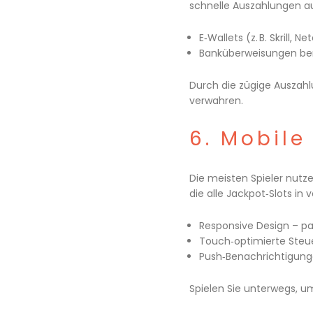
schnelle Auszahlungen au
E‑Wallets (z. B. Skrill, 
Banküberweisungen be
Durch die zügige Auszahlu
verwahren.
6. Mobile
Die meisten Spieler nutz
die alle Jackpot‑Slots in v
Responsive Design – pa
Touch‑optimierte Steue
Push‑Benachrichtigung
Spielen Sie unterwegs, um