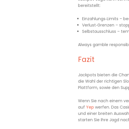
bereitstellt:
Einzahlungs‑Limits – be
Verlust‑Grenzen – stopp
Selbstausschluss – te
Always gamble responsibly 
Fazit
Jackpots bieten die Cha
die Wahl der richtigen Sl
Plattform, sowie den Sup
Wenn Sie nach einem vertr
auf
Yep
werfen. Das Cas
und einer breiten Auswahl
starten Sie Ihre Jagd n