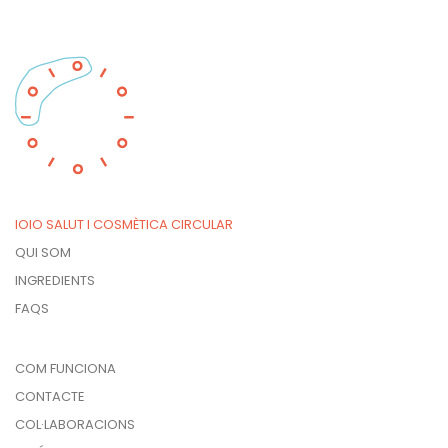
IOIO SALUT I COSMÈTICA CIRCULAR
QUI SOM
INGREDIENTS
FAQS
COM FUNCIONA
CONTACTE
COL·LABORACIONS