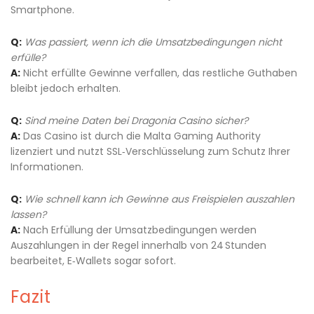
Smartphone.
Q:
Was passiert, wenn ich die Umsatzbedingungen nicht
erfülle?
A:
Nicht erfüllte Gewinne verfallen, das restliche Guthaben
bleibt jedoch erhalten.
Q:
Sind meine Daten bei Dragonia Casino sicher?
A:
Das Casino ist durch die Malta Gaming Authority
lizenziert und nutzt SSL‑Verschlüsselung zum Schutz Ihrer
Informationen.
Q:
Wie schnell kann ich Gewinne aus Freispielen auszahlen
lassen?
A:
Nach Erfüllung der Umsatzbedingungen werden
Auszahlungen in der Regel innerhalb von 24 Stunden
bearbeitet, E‑Wallets sogar sofort.
Fazit