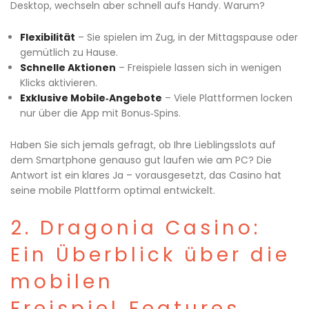
Desktop, wechseln aber schnell aufs Handy. Warum?
Flexibilität
– Sie spielen im Zug, in der Mittagspause oder
gemütlich zu Hause.
Schnelle Aktionen
– Freispiele lassen sich in wenigen
Klicks aktivieren.
Exklusive Mobile‑Angebote
– Viele Plattformen locken
nur über die App mit Bonus‑Spins.
Haben Sie sich jemals gefragt, ob Ihre Lieblingsslots auf
dem Smartphone genauso gut laufen wie am PC? Die
Antwort ist ein klares Ja – vorausgesetzt, das Casino hat
seine mobile Plattform optimal entwickelt.
2. Dragonia Casino:
Ein Überblick über die
mobilen
Freispiel‑Features