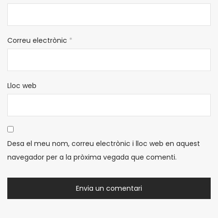
Correu electrònic
*
Lloc web
Desa el meu nom, correu electrònic i lloc web en aquest
navegador per a la pròxima vegada que comenti.