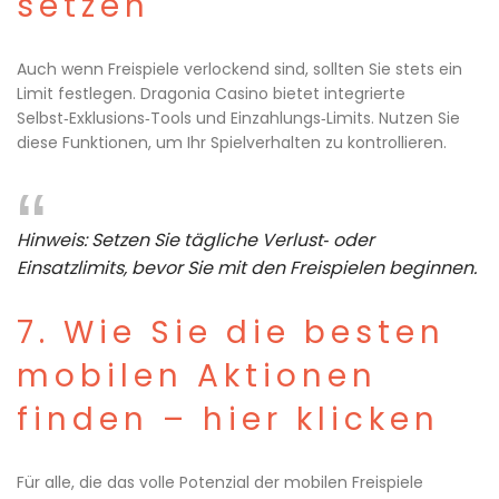
setzen
Auch wenn Freispiele verlockend sind, sollten Sie stets ein
Limit festlegen. Dragonia Casino bietet integrierte
Selbst‑Exklusions‑Tools und Einzahlungs‑Limits. Nutzen Sie
diese Funktionen, um Ihr Spielverhalten zu kontrollieren.
Hinweis: Setzen Sie tägliche Verlust‑ oder
Einsatzlimits, bevor Sie mit den Freispielen beginnen.
7. Wie Sie die besten
mobilen Aktionen
finden – hier klicken
Für alle, die das volle Potenzial der mobilen Freispiele