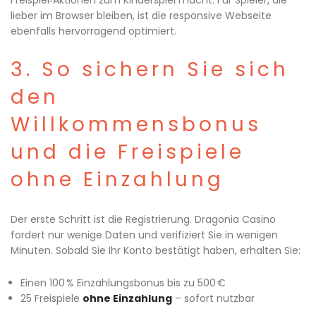
Freispiel‑Aktionen zum Kinderspiel macht. Für Spieler, die
lieber im Browser bleiben, ist die responsive Webseite
ebenfalls hervorragend optimiert.
3. So sichern Sie sich
den
Willkommensbonus
und die Freispiele
ohne Einzahlung
Der erste Schritt ist die Registrierung. Dragonia Casino
fordert nur wenige Daten und verifiziert Sie in wenigen
Minuten. Sobald Sie Ihr Konto bestätigt haben, erhalten Sie:
Einen 100 % Einzahlungsbonus bis zu 500 €
25 Freispiele
ohne Einzahlung
– sofort nutzbar