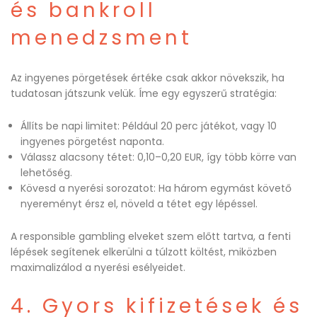
és bankroll
menedzsment
Az ingyenes pörgetések értéke csak akkor növekszik, ha
tudatosan játszunk velük. Íme egy egyszerű stratégia:
Állíts be napi limitet: Például 20 perc játékot, vagy 10
ingyenes pörgetést naponta.
Válassz alacsony tétet: 0,10–0,20 EUR, így több körre van
lehetőség.
Kövesd a nyerési sorozatot: Ha három egymást követő
nyereményt érsz el, növeld a tétet egy lépéssel.
A responsible gambling elveket szem előtt tartva, a fenti
lépések segítenek elkerülni a túlzott költést, miközben
maximalizálod a nyerési esélyeidet.
4. Gyors kifizetések és