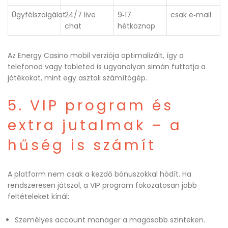
Ügyfélszolgálat
24/7 live
9‑17
csak e‑mail
chat
hétköznap
Az Energy Casino mobil verziója optimalizált, így a
telefonod vagy tableted is ugyanolyan simán futtatja a
játékokat, mint egy asztali számítógép.
5. VIP program és
extra jutalmak – a
hűség is számít
A platform nem csak a kezdő bónuszokkal hódít. Ha
rendszeresen játszol, a VIP program fokozatosan jobb
feltételeket kínál:
Személyes account manager a magasabb szinteken.