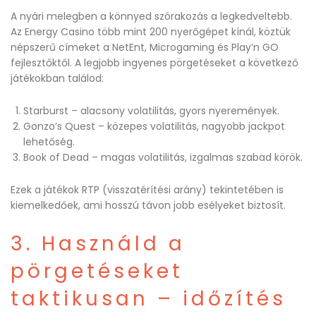
A nyári melegben a könnyed szórakozás a legkedveltebb.
Az Energy Casino több mint 200 nyerőgépet kínál, köztük
népszerű címeket a NetEnt, Microgaming és Play’n GO
fejlesztőktől. A legjobb ingyenes pörgetéseket a következő
játékokban találod:
Starburst – alacsony volatilitás, gyors nyeremények.
Gonzo’s Quest – közepes volatilitás, nagyobb jackpot
lehetőség.
Book of Dead – magas volatilitás, izgalmas szabad körök.
Ezek a játékok RTP (visszatérítési arány) tekintetében is
kiemelkedőek, ami hosszú távon jobb esélyeket biztosít.
3. Használd a
pörgetéseket
taktikusan – időzítés