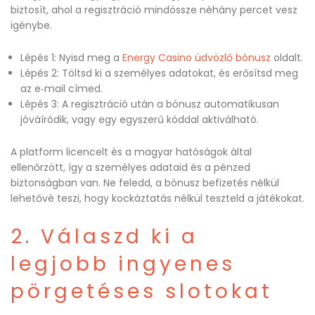
biztosít, ahol a regisztráció mindössze néhány percet vesz
igénybe.
Lépés 1: Nyisd meg a
Energy Casino üdvözlő bónusz
oldalt.
Lépés 2: Töltsd ki a személyes adatokat, és erősítsd meg
az e‑mail címed.
Lépés 3: A regisztráció után a bónusz automatikusan
jóváíródik, vagy egy egyszerű kóddal aktiválható.
A platform licencelt és a magyar hatóságok által
ellenőrzött, így a személyes adataid és a pénzed
biztonságban van. Ne feledd, a bónusz befizetés nélkül
lehetővé teszi, hogy kockáztatás nélkül teszteld a játékokat.
2. Válaszd ki a
legjobb ingyenes
pörgetéses slotokat