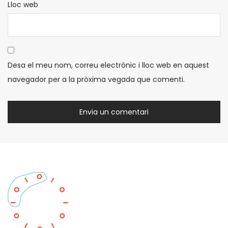
Lloc web
Desa el meu nom, correu electrònic i lloc web en aquest
navegador per a la pròxima vegada que comenti.