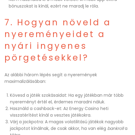
bónuszokat is kínál, ezért ne maradj le róla.
7. Hogyan növeld a
nyereményeidet a
nyári ingyenes
pörgetésekkel?
Az alábbi három lépés segít a nyeremények
maximalizálásában:
Kövesd a játék szokásaidat: Ha egy játékban már több
nyereményt értél el, érdemes maradni náluk.
Használd a cashback-et: Az Energy Casino heti
visszatérítést kínál a vesztes játékokra.
Várj a jackpotra: A magas volatilitású játékok nagyobb
jackpotot kínálnak, de csak akkor, ha van elég
bankroll
a