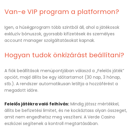
Van-e VIP program a platformon?
Igen, a hűségprogram több szintből áll, ahol a játékosok
exkluzív bónuszok, gyorsabb kifizetések és személyes
account manager szolgáltatásokat kapnak.
Hogyan tudok önkizárást beállítani?
A fiók beállítások menüpontjában válaszd a „Felelős játék”
opciót, majd állíts be egy időtartamot (30 nap, 3 hónap,
stb.). A rendszer automatikusan letiltja a hozzáférést a
megadott időre.
Felelős játékra való felhívás:
Mindig játssz mértékkel,
állíts be befizetési limitet, és ne kockáztass olyan összeget,
amit nem engedhetsz meg veszíteni. A Verde Casino
eszközei segítenek a kontroll megtartásában.