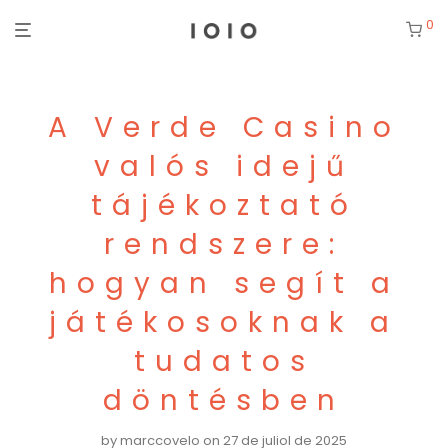
0
A Verde Casino
valós idejű
tájékoztató
rendszere:
hogyan segít a
játékosoknak a
tudatos
döntésben
by
marccovelo
on 27 de juliol de 2025