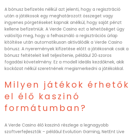
A bónusz befizetés nélkül azt jelenti, hogy a regisztráció
után a játékosok egy meghatározott összeget vagy
ingyenes pörgetéseket kapnak anélkül, hogy saját pénzt
kellene befizetniük. A Verde Casino ezt a lehetőséget úgy
valósítja meg, hogy a felhasználó a regisztrációs űrlap
kitöltése után automatikusan aktiválódik a Verde Casino
bónusz. A nyeremények kifizetése előtt a játékosnak csak a
bónusz feltételeit kell teljesítenie, például 20‑szoros
fogadási követelmény. Ez a modell ideális kezdőknek, akik
kockázat nélkül szeretnének megismerkedni a játékokkal.
Milyen játékok érhetők
el élő kaszinó
formátumban?
A Verde Casino élő kaszinó részlege a legnagyobb
szoftverfejlesztők – például Evolution Gaming, NetEnt Live