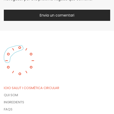
IOIO SALUT I COSMÈTICA CIRCULAR
QUI SOM
INGREDIENTS
FAQS