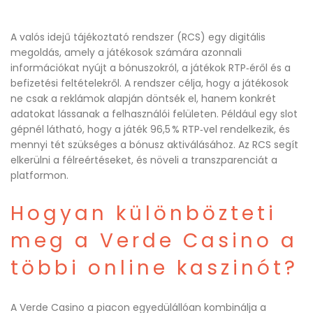
A valós idejű tájékoztató rendszer (RCS) egy digitális
megoldás, amely a játékosok számára azonnali
információkat nyújt a bónuszokról, a játékok RTP‑éről és a
befizetési feltételekről. A rendszer célja, hogy a játékosok
ne csak a reklámok alapján döntsék el, hanem konkrét
adatokat lássanak a felhasználói felületen. Például egy slot
gépnél látható, hogy a játék 96,5 % RTP‑vel rendelkezik, és
mennyi tét szükséges a bónusz aktiválásához. Az RCS segít
elkerülni a félreértéseket, és növeli a transzparenciát a
platformon.
Hogyan különbözteti
meg a Verde Casino a
többi online kaszinót?
A Verde Casino a piacon egyedülállóan kombinálja a