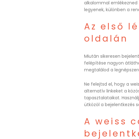
alkalommal emlékezned a 
legyenek, különben a ren
Az első l
oldalán
Miután sikeresen bejelentk
felépítése nagyon átláth
megtalálod a legnépszerű
Ne felejtsd el, hogy a wei
alternatív linkeket a kö
tapasztalataikat. Haszná
ütközöl a bejelentkezés s
A weiss 
bejelentk