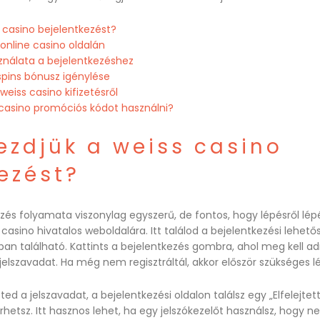
 casino bejelentkezést?
 online casino oldalán
ználata a bejelentkezéshez
spins bónusz igénylése
weiss casino kifizetésről
casino promóciós kódot használni?
ezdjük a weiss casino
ezést?
zés folyamata viszonylag egyszerű, de fontos, hogy lépésről lépés
e casino hivatalos weboldalára. Itt találod a bejelentkezési lehe
ában található. Kattints a bejelentkezés gombra, ahol meg kell a
elszavadat. Ha még nem regisztráltál, akkor először szükséges l
ed a jelszavadat, a bejelentkezési oldalon találsz egy „Elfelejtett 
érhetsz. Itt hasznos lehet, ha egy jelszókezelőt használsz, hogy n