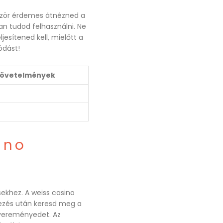
őször érdemes átnézned a
an tudod felhasználni. Ne
esítened kell, mielőtt a
ódást!
követelmények
ino
sekhez. A weiss casino
kezés után keresd meg a
nyereményedet. Az