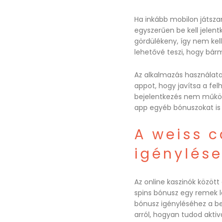
Ha inkább mobilon játszan
egyszerűen be kell jelen
gördülékeny, így nem kell
lehetővé teszi, hogy bárm
Az alkalmazás használatak
appot, hogy javítsa a fel
bejelentkezés nem működi
app egyéb bónuszokat is k
A weiss c
igénylés
Az online kaszinók között
spins bónusz egy remek l
bónusz igényléséhez a be
arról, hogyan tudod aktiv