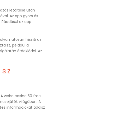
mazás letöltése után
ával. Az app gyors és
e. Ráadásul az app
olyamatosan frissíti az
talsz, például a
lgálatán érdeklődni. Az
usz
 A weiss casino 50 free
ncsejáték világában. A
es információkat találsz