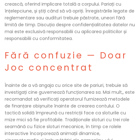
crească, oferind implicare totală a corpului. Pariați cu
înțelepciune, și știți când să vă opriți. Înregistrările legate de
reglementare sau audituri trebuie păstrate, uneori fără
limită de timp. Discuția despre confidențialitatea datelor nu
mai este exclusivă responsabilii cu aplicarea politicilor și
responsabilii cu conformitatea.
Fără confuzie — Doar
Joc concentrat
Înainte de a vă angaja cu orice site de pariuri, trebuie să
investigați cine guvernează funcționarea sa. Mai mult,, este
recomandat să verificați operatorul furnizează metodele
de finanțare obișnuite înainte de crearea contului. O
tactică solidă împreună cu restricții face ca sloturile cu
mize mici să fie profitabile. Tradiționale sloturi cu trei role
seamănă cu fizice sloturi mecanice, în timp ce rolele
interactive încorporează animații dinamice,