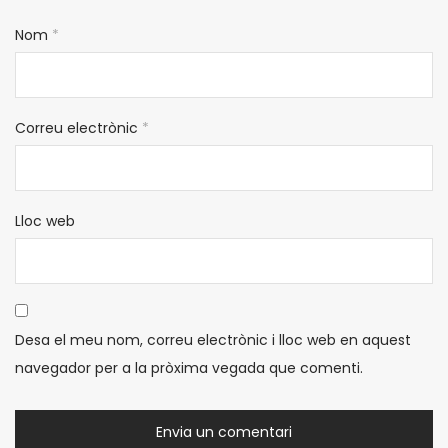
Nom
*
Correu electrònic
*
Lloc web
Desa el meu nom, correu electrònic i lloc web en aquest
navegador per a la pròxima vegada que comenti.