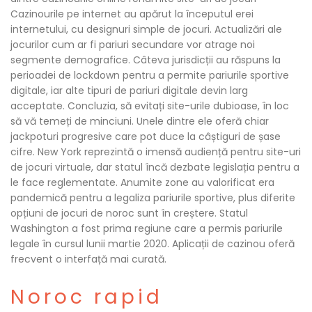
Cazinourile pe internet au apărut la începutul erei
internetului, cu designuri simple de jocuri. Actualizări ale
jocurilor cum ar fi pariuri secundare vor atrage noi
segmente demografice. Câteva jurisdicții au răspuns la
perioadei de lockdown pentru a permite pariurile sportive
digitale, iar alte tipuri de pariuri digitale devin larg
acceptate. Concluzia, să evitați site-urile dubioase, în loc
să vă temeți de minciuni. Unele dintre ele oferă chiar
jackpoturi progresive care pot duce la câștiguri de șase
cifre. New York reprezintă o imensă audiență pentru site-uri
de jocuri virtuale, dar statul încă dezbate legislația pentru a
le face reglementate. Anumite zone au valorificat era
pandemică pentru a legaliza pariurile sportive, plus diferite
opțiuni de jocuri de noroc sunt în creștere. Statul
Washington a fost prima regiune care a permis pariurile
legale în cursul lunii martie 2020. Aplicații de cazinou oferă
frecvent o interfață mai curată.
Noroc rapid