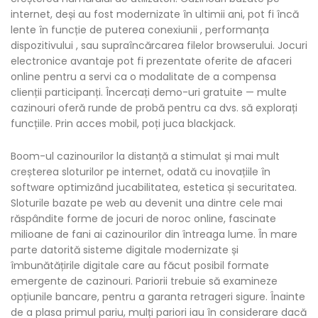
internet, deși au fost modernizate în ultimii ani, pot fi încă
lente în funcție de puterea conexiunii , performanța
dispozitivului , sau supraîncărcarea filelor browserului. Jocuri
electronice avantaje pot fi prezentate oferite de afaceri
online pentru a servi ca o modalitate de a compensa
clienții participanți. Încercați demo-uri gratuite — multe
cazinouri oferă runde de probă pentru ca dvs. să explorați
funcțiile. Prin acces mobil, poți juca blackjack.
Boom-ul cazinourilor la distanță a stimulat și mai mult
creșterea sloturilor pe internet, odată cu inovațiile în
software optimizând jucabilitatea, estetica și securitatea.
Sloturile bazate pe web au devenit una dintre cele mai
răspândite forme de jocuri de noroc online, fascinate
milioane de fani ai cazinourilor din întreaga lume. În mare
parte datorită sisteme digitale modernizate și
îmbunătățirile digitale care au făcut posibil formate
emergente de cazinouri. Pariorii trebuie să examineze
opțiunile bancare, pentru a garanta retrageri sigure. Înainte
de a plasa primul pariu, mulți pariori iau în considerare dacă