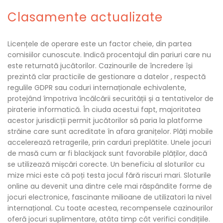
Clasamente actualizate
Licențele de operare este un factor cheie, din partea
comisiilor cunoscute. Indică procentajul din pariuri care nu
este returnată jucătorilor. Cazinourile de încredere își
prezintă clar practicile de gestionare a datelor , respectă
regulile GDPR sau coduri internaționale echivalente,
protejând împotriva încălcării securității și a tentativelor de
piraterie informatică. În ciuda acestui fapt, majoritatea
acestor jurisdicții permit jucătorilor să paria la platforme
străine care sunt acreditate în afara granițelor. Plăți mobile
accelerează retragerile, prin carduri preplătite. Unele jocuri
de masă cum ar fi blackjack sunt favorabile plăților, dacă
se utilizează mișcări corecte. Un beneficiu al sloturilor cu
mize mici este că poți testa jocul fără riscuri mari. Sloturile
online au devenit una dintre cele mai răspândite forme de
jocuri electronice, fascinante milioane de utilizatori la nivel
internațional. Cu toate acestea, recompensele cazinourilor
oferă jocuri suplimentare, atâta timp cât verifici condițiile.