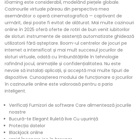
iGaming este considerabil, modelând piețele globale.
Cazinourile virtuale păreau din perspectiva mea
asemănător o operă cinematografică — captivant de
urmărit, deși poate fi evitat de alăturat. Mai multe cazinouri
online în 2025 oferă oferte de rotiri de bun venit iubitorilor
de sloturi. instrumente de asistență automatizate ghidează
utilizatorii fără așteptare. Boom-ul centrelor de jocuri pe
internet a intensificat și mai mult succesul jocurilor de
sloturi virtuale, odată cu îmbunătățirile în tehnologie
rafinând jocul, animațiile și confidențialitatea. Nu este
nevoie să instalați aplicații, și acceptă mai multe tipuri de
dispozitive. Cunoașterea modului de funcționare a jocurilor
în cazinourile online este valoroasă pentru a paria
inteligent.
Verificați Furnizori de software Care alimentează jocurile
noastre
Bucură-te Elegant Ruletă live Cu ușurință
Protecția datelor
Blackjack online