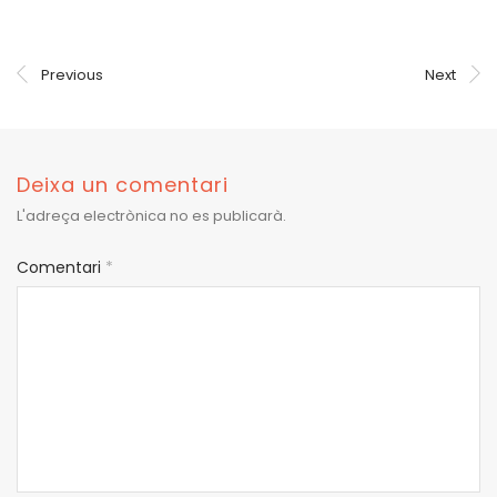
Previous
Next
Deixa un comentari
L'adreça electrònica no es publicarà.
Comentari
*