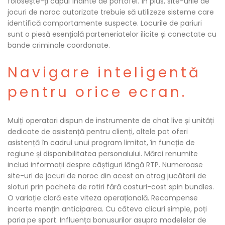
folosește-ți capul înainte de portofel. În plus, site-urile de
jocuri de noroc autorizate trebuie să utilizeze sisteme care
identifică comportamente suspecte. Locurile de pariuri
sunt o piesă esențială parteneriatelor ilicite și conectate cu
bande criminale coordonate.
Navigare inteligentă
pentru orice ecran.
Mulți operatori dispun de instrumente de chat live și unități
dedicate de asistență pentru clienți, altele pot oferi
asistență în cadrul unui program limitat, în funcție de
regiune și disponibilitatea personalului. Mărci renumite
includ informații despre câștiguri lângă RTP. Numeroase
site-uri de jocuri de noroc din acest an atrag jucătorii de
sloturi prin pachete de rotiri fără costuri-cost spin bundles.
O variație clară este viteza operațională. Recompense
incerte mențin anticiparea. Cu câteva clicuri simple, poți
paria pe sport. Influența bonusurilor asupra modelelor de