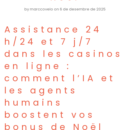
by
marccovelo
on 6 de desembre de 2025
Assistance 24
h/24 et 7 j/7
dans les casinos
en ligne :
comment l’IA et
les agents
humains
boostent vos
bonus de Noël