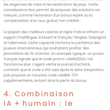
les exigences de mise et les restrictions de pays. Cette
connaissance leur permet de proposer des solutions sur
mesure, comme l’extension d’un bonus expiré ou la
compensation d’un tour gratuit non crédité.
La plupart des meilleurs casinos en ligne France offrent un
support multilingue, incluant le français, l’anglais, l’espagnol
et l’allemand. Cette capacité renforce la confiance des
joueurs internationaux qui souhaitent profiter des
promotions de fin d’année. Un exemple typique : un joueur
français signale que le code promo « XMAS2024 » ne
fonctionne plus. L’agent vérifie le journal d’activité,
constate que le code a été saisi après la date d’expiration,
puis propose un nouveau code valable 72 h
supplémentaires, évitant ainsi la perte du bonus.
4. Combinaison
IA + humain : le