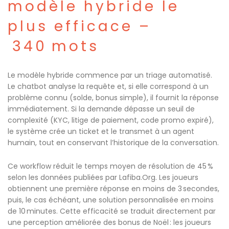
modèle hybride le
plus efficace –
340 mots
Le modèle hybride commence par un triage automatisé.
Le chatbot analyse la requête et, si elle correspond à un
problème connu (solde, bonus simple), il fournit la réponse
immédiatement. Si la demande dépasse un seuil de
complexité (KYC, litige de paiement, code promo expiré),
le système crée un ticket et le transmet à un agent
humain, tout en conservant l’historique de la conversation.
Ce workflow réduit le temps moyen de résolution de 45 %
selon les données publiées par Lafiba.Org. Les joueurs
obtiennent une première réponse en moins de 3 secondes,
puis, le cas échéant, une solution personnalisée en moins
de 10 minutes. Cette efficacité se traduit directement par
une perception améliorée des bonus de Noël : les joueurs