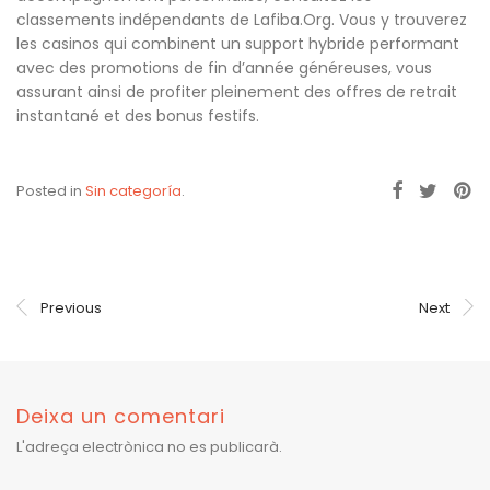
classements indépendants de Lafiba.Org. Vous y trouverez
les casinos qui combinent un support hybride performant
avec des promotions de fin d’année généreuses, vous
assurant ainsi de profiter pleinement des offres de retrait
instantané et des bonus festifs.
Posted in
Sin categoría
.
Previous
Next
Deixa un comentari
L'adreça electrònica no es publicarà.