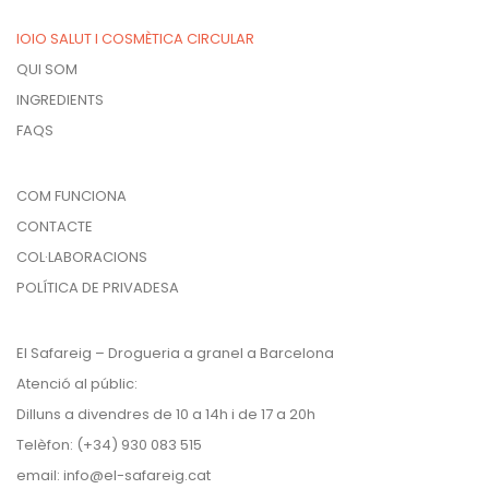
IOIO SALUT I COSMÈTICA CIRCULAR
QUI SOM
INGREDIENTS
FAQS
COM FUNCIONA
CONTACTE
COL·LABORACIONS
POLÍTICA DE PRIVADESA
El Safareig – Drogueria a granel a Barcelona
Atenció al públic:
Dilluns a divendres de 10 a 14h i de 17 a 20h
Telèfon: (+34) 930 083 515
email:
info@el-safareig.cat