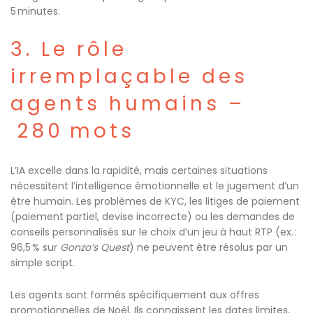
5 minutes.
3. Le rôle
irremplaçable des
agents humains –
280 mots
L’IA excelle dans la rapidité, mais certaines situations
nécessitent l’intelligence émotionnelle et le jugement d’un
être humain. Les problèmes de KYC, les litiges de paiement
(paiement partiel, devise incorrecte) ou les demandes de
conseils personnalisés sur le choix d’un jeu à haut RTP (ex. :
96,5 % sur
Gonzo’s Quest
) ne peuvent être résolus par un
simple script.
Les agents sont formés spécifiquement aux offres
promotionnelles de Noël. Ils connaissent les dates limites,