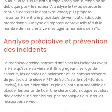
joueur. Lorsqu’un utilisateur tape « mon bonus renne ne se
débloque pas », le moteur IA analyse le texte, détecte le
mot‑clé
bonus
et le contexte
Renne
, puis propose
instantanément une procédure de vérification du code
promotionnel. Ce type de réponse contextuelle réduit le
nombre de transferts vers les agents humains de 38 %.
Analyse prédictive et prévention
des incidents
Le machine‑learning permet d’anticiper les incidents avant
même qu’ils ne surviennent. En agrégeant les logs de
serveurs, les données de paiement et les comportements
de jeu (volatilité élevée, RTP de 96,5 % sur le slot « Santa’s
Reels »), l’IA peut identifier un pic de lenteur susceptible de
bloquer les bonus de Noël. Une alerte automatique est alors
déclenchée, incitant les équipes techniques à ajuster les
ressources serveur.