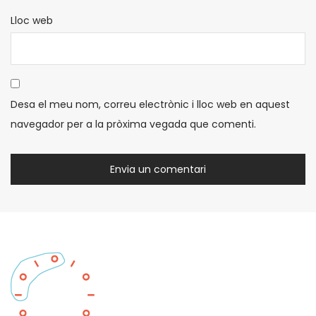
Lloc web
Desa el meu nom, correu electrònic i lloc web en aquest
navegador per a la pròxima vegada que comenti.