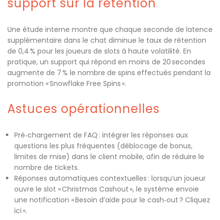
support sur la rétention
Une étude interne montre que chaque seconde de latence
supplémentaire dans le chat diminue le taux de rétention
de 0,4 % pour les joueurs de slots à haute volatilité. En
pratique, un support qui répond en moins de 20 secondes
augmente de 7 % le nombre de spins effectués pendant la
promotion « Snowflake Free Spins ».
Astuces opérationnelles
Pré‑chargement de FAQ : intégrer les réponses aux
questions les plus fréquentes (déblocage de bonus,
limites de mise) dans le client mobile, afin de réduire le
nombre de tickets.
Réponses automatiques contextuelles : lorsqu’un joueur
ouvre le slot « Christmas Cashout », le système envoie
une notification « Besoin d’aide pour le cash‑out ? Cliquez
ici ».