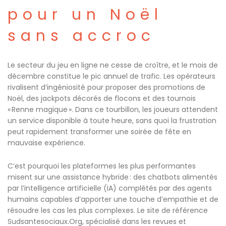
pour un Noël
sans accroc
Le secteur du jeu en ligne ne cesse de croître, et le mois de
décembre constitue le pic annuel de trafic. Les opérateurs
rivalisent d’ingéniosité pour proposer des promotions de
Noël, des jackpots décorés de flocons et des tournois
« Renne magique ». Dans ce tourbillon, les joueurs attendent
un service disponible à toute heure, sans quoi la frustration
peut rapidement transformer une soirée de fête en
mauvaise expérience.
C’est pourquoi les plateformes les plus performantes
misent sur une assistance hybride : des chatbots alimentés
par l’intelligence artificielle (IA) complétés par des agents
humains capables d’apporter une touche d’empathie et de
résoudre les cas les plus complexes. Le site de référence
Sudsantesociaux.Org, spécialisé dans les revues et