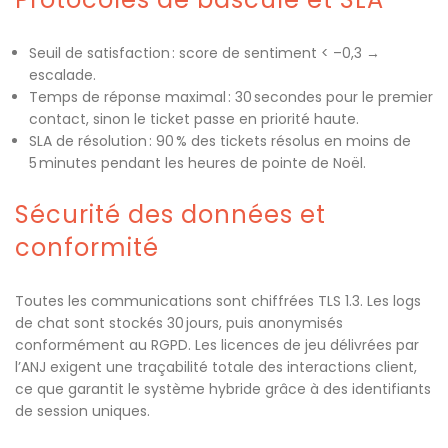
Seuil de satisfaction : score de sentiment < –0,3 →
escalade.
Temps de réponse maximal : 30 secondes pour le premier
contact, sinon le ticket passe en priorité haute.
SLA de résolution : 90 % des tickets résolus en moins de
5 minutes pendant les heures de pointe de Noël.
Sécurité des données et
conformité
Toutes les communications sont chiffrées TLS 1.3. Les logs
de chat sont stockés 30 jours, puis anonymisés
conformément au RGPD. Les licences de jeu délivrées par
l’ANJ exigent une traçabilité totale des interactions client,
ce que garantit le système hybride grâce à des identifiants
de session uniques.