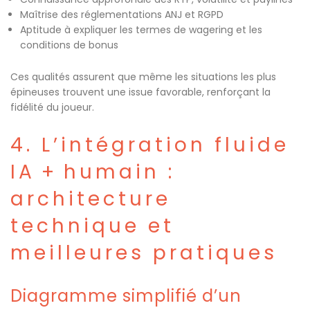
Maîtrise des réglementations ANJ et RGPD
Aptitude à expliquer les termes de wagering et les
conditions de bonus
Ces qualités assurent que même les situations les plus
épineuses trouvent une issue favorable, renforçant la
fidélité du joueur.
4. L’intégration fluide
IA + humain :
architecture
technique et
meilleures pratiques
Diagramme simplifié d’un