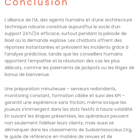
Conclusion
L’alliance de l’IA, des agents humains et d’une architecture
technique robuste constitue aujourd’hui le socle d’un
support 24 h/24 efficace, surtout pendant la période de
Noël où la demande explose. Les chatbots offrent des
réponses instantanées et prévoient les incidents grâce à
l’analyse prédictive, tandis que les conseillers humains
apportent l’empathie et la résolution des cas les plus
délicats, comme les paiements de jackpots ou les litiges de
bonus de bienvenue.
Une préparation minutieuse – serveurs redondants,
monitoring constant, formation ciblée et suivi des KPI –
garantit une expérience sans friction, même lorsque les
joueurs s’immergent dans les slots festifs à haute volatilité.
En suivant les étapes présentées, les opérateurs peuvent
non seulement fidéliser leurs clients, mais aussi se
démarquer dans les classements de Sudsantesociaux.Org,
le guide de référence en matière de revues et de