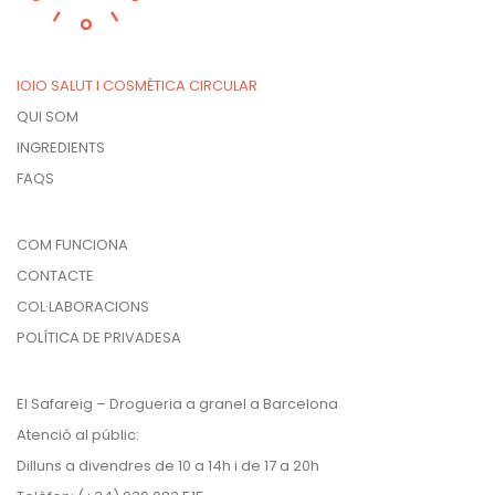
IOIO SALUT I COSMÈTICA CIRCULAR
QUI SOM
INGREDIENTS
FAQS
COM FUNCIONA
CONTACTE
COL·LABORACIONS
POLÍTICA DE PRIVADESA
El Safareig – Drogueria a granel a Barcelona
Atenció al públic:
Dilluns a divendres de 10 a 14h i de 17 a 20h