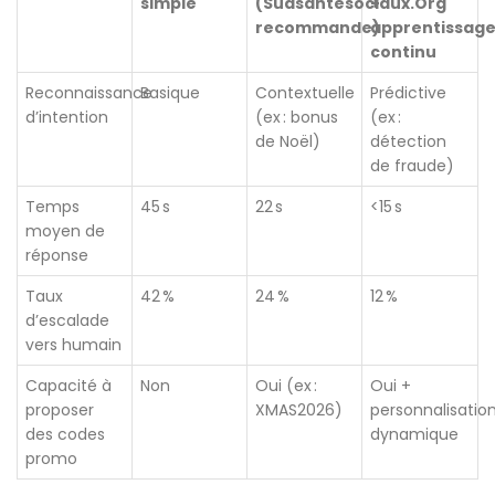
simple
(Sudsantesociaux.Org
+
recommande)
apprentissag
continu
Reconnaissance
Basique
Contextuelle
Prédictive
d’intention
(ex : bonus
(ex :
de Noël)
détection
de fraude)
Temps
45 s
22 s
<15 s
moyen de
réponse
Taux
42 %
24 %
12 %
d’escalade
vers humain
Capacité à
Non
Oui (ex :
Oui +
proposer
XMAS2026)
personnalisatio
des codes
dynamique
promo