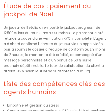
Étude de cas : paiement du
jackpot de Noël
Un joueur de Betclic a remporté le jackpot progressif de
12 500 € lors du tour « Santa’s Surprise ». Le paiement a été
retardé à cause d’une vérification KYC incomplète. L’agent
a d’abord confirmé l’identité du joueur via un appel vidéo,
puis a soumis le dossier à l’équipe de conformité. En moins
de 2 heures, le montant a été crédité, accompagné d’un
message personnalisé et d’un bonus de 50 % sur le
prochain dépôt mobile. Le taux de satisfaction du client a
atteint 96 % selon le suivi de Sudsantesociaux.Org.
Liste des compétences clés des
agents humains
Empathie et gestion du stress
Connaissance approfondie des RTP, volatilité et paylines