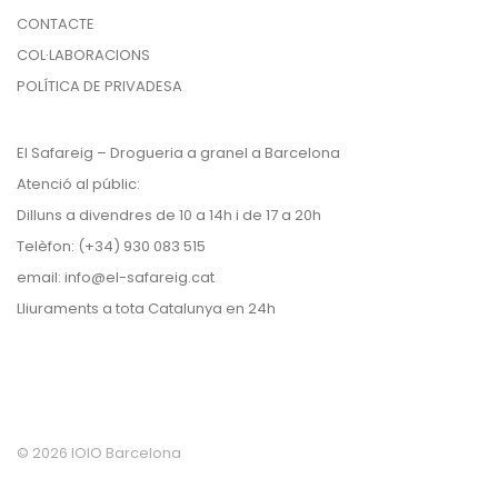
CONTACTE
COL·LABORACIONS
POLÍTICA DE PRIVADESA
El Safareig – Drogueria a granel a Barcelona
Atenció al públic:
Dilluns a divendres de 10 a 14h i de 17 a 20h
Telèfon: (+34) 930 083 515
email:
info@el-safareig.cat
Lliuraments a tota Catalunya en 24h
©
2026
IOIO Barcelona