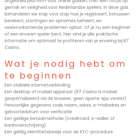
uitgebreid platform voor online gokken, met een focus op
gemak en veiligheid voor Nederlandse spelers. In deze gids
behandelen we stap voor stap hoe je registreert, bonussen
berekent, stortingen en opnames beheert, en
veelvoorkomende problemen oplost. Of je nu een beginner
of een ervaren speler bent, hier vind je alle praktische
informatie om optimaal te profiteren van je ervaring bij B7
Casino.
Wat je nodig hebt om
te beginnen
Een stabiele internetverbinding
Een desktop of mobiel apparaat (B7 Casino is mobiel
geoptimaliseerd via de browser, geen aparte app vereist)
Persoonlijke gegevens zoals naam, adres, e-mailadres en
geboortedatum voor verificatie
Een geldige betaalmethode (creditcard, e-wallet of
bankoverschrijving)
Een geldig identiteitsbewijs voor de KYC-procedure