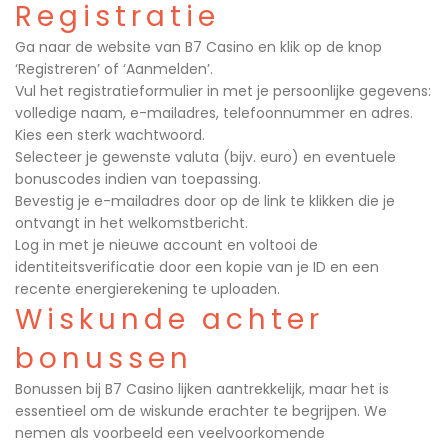
Registratie
Ga naar de website van B7 Casino en klik op de knop
‘Registreren’ of ‘Aanmelden’.
Vul het registratieformulier in met je persoonlijke gegevens:
volledige naam, e-mailadres, telefoonnummer en adres.
Kies een sterk wachtwoord.
Selecteer je gewenste valuta (bijv. euro) en eventuele
bonuscodes indien van toepassing.
Bevestig je e-mailadres door op de link te klikken die je
ontvangt in het welkomstbericht.
Log in met je nieuwe account en voltooi de
identiteitsverificatie door een kopie van je ID en een
recente energierekening te uploaden.
Wiskunde achter
bonussen
Bonussen bij B7 Casino lijken aantrekkelijk, maar het is
essentieel om de wiskunde erachter te begrijpen. We
nemen als voorbeeld een veelvoorkomende