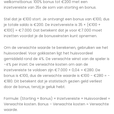
welkomstbonus: 100% bonus tot €200 met een
inzetvereiste van 35x de som van storting en bonus.
Stel dat je €100 stort. Je ontvangt een bonus van €100, dus
je totale saldo is €200. De inzetvereiste is 35 × (€100 +
€100) = €7.000. Dat betekent dat je voor €7.000 moet
inzetten voordat je de bonuswinsten kunt opnemen.
Om de verwachte waarde te berekenen, gebruiken we het
huisvoordeel. Voor gokkasten ligt het huisvoordeel
gemiddeld rond de 4%. De verwachte winst van de speler is
-4% per inzet. De verwachte kosten om aan de
inzetvereiste te voldoen zijn €7.000 × 0,04 = €280. De
bonus is €100, dus de verwachte waarde is €100 – €280 = -
€180. Dit betekent dat je statistisch gezien geld verliest
door de bonus, tenzij je geluk hebt.
Formule: (Storting + Bonus) × Inzetvereiste × Huisvoordeel =
Verwachte kosten. Bonus – Verwachte kosten = Verwachte
waarde.