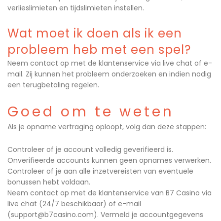
verlieslimieten en tijdslimieten instellen.
Wat moet ik doen als ik een
probleem heb met een spel?
Neem contact op met de klantenservice via live chat of e-
mail. Zij kunnen het probleem onderzoeken en indien nodig
een terugbetaling regelen.
Goed om te weten
Als je opname vertraging oploopt, volg dan deze stappen:
Controleer of je account volledig geverifieerd is.
Onverifieerde accounts kunnen geen opnames verwerken.
Controleer of je aan alle inzetvereisten van eventuele
bonussen hebt voldaan.
Neem contact op met de klantenservice van B7 Casino via
live chat (24/7 beschikbaar) of e-mail
(support@b7casino.com). Vermeld je accountgegevens