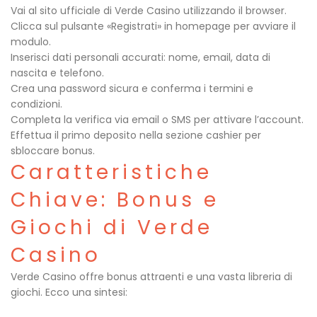
Vai al sito ufficiale di Verde Casino utilizzando il browser.
Clicca sul pulsante «Registrati» in homepage per avviare il
modulo.
Inserisci dati personali accurati: nome, email, data di
nascita e telefono.
Crea una password sicura e conferma i termini e
condizioni.
Completa la verifica via email o SMS per attivare l’account.
Effettua il primo deposito nella sezione cashier per
sbloccare bonus.
Caratteristiche
Chiave: Bonus e
Giochi di Verde
Casino
Verde Casino offre bonus attraenti e una vasta libreria di
giochi. Ecco una sintesi: