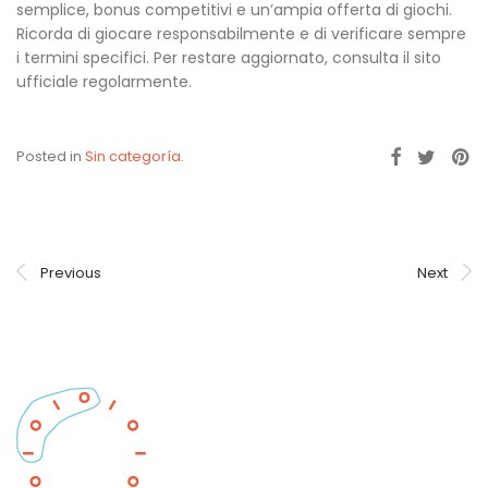
semplice, bonus competitivi e un’ampia offerta di giochi.
Ricorda di giocare responsabilmente e di verificare sempre
i termini specifici. Per restare aggiornato, consulta il sito
ufficiale regolarmente.
Posted in
Sin categoría
.
Previous
Next