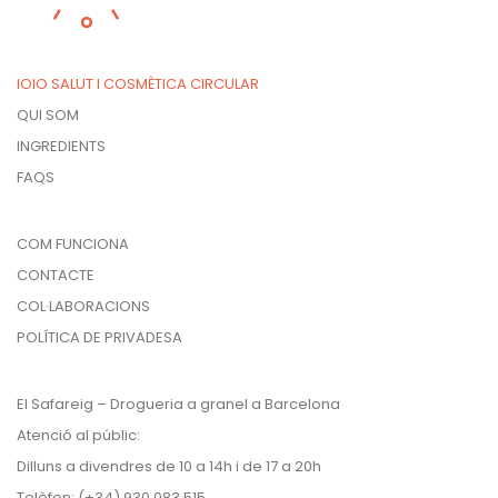
IOIO SALUT I COSMÈTICA CIRCULAR
QUI SOM
INGREDIENTS
FAQS
COM FUNCIONA
CONTACTE
COL·LABORACIONS
POLÍTICA DE PRIVADESA
El Safareig – Drogueria a granel a Barcelona
Atenció al públic:
Dilluns a divendres de 10 a 14h i de 17 a 20h
Telèfon: (+34) 930 083 515