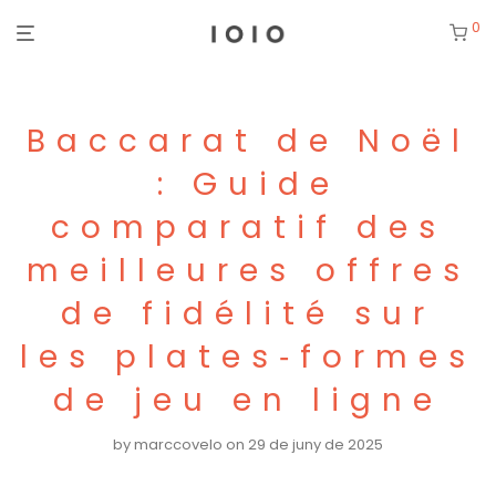
0
Baccarat de Noël
: Guide
comparatif des
meilleures offres
de fidélité sur
les plates‑formes
de jeu en ligne
by
marccovelo
on 29 de juny de 2025