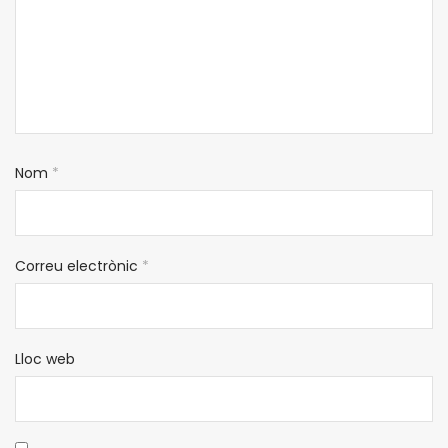
Nom
*
Correu electrònic
*
Lloc web