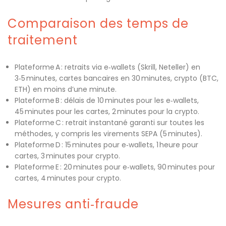
Comparaison des temps de
traitement
Plateforme A : retraits via e‑wallets (Skrill, Neteller) en
3‑5 minutes, cartes bancaires en 30 minutes, crypto (BTC,
ETH) en moins d’une minute.
Plateforme B : délais de 10 minutes pour les e‑wallets,
45 minutes pour les cartes, 2 minutes pour la crypto.
Plateforme C : retrait instantané garanti sur toutes les
méthodes, y compris les virements SEPA (5 minutes).
Plateforme D : 15 minutes pour e‑wallets, 1 heure pour
cartes, 3 minutes pour crypto.
Plateforme E : 20 minutes pour e‑wallets, 90 minutes pour
cartes, 4 minutes pour crypto.
Mesures anti‑fraude