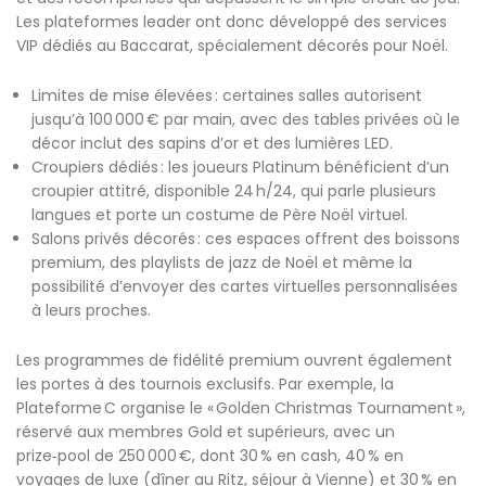
Les plateformes leader ont donc développé des services
VIP dédiés au Baccarat, spécialement décorés pour Noël.
Limites de mise élevées : certaines salles autorisent
jusqu’à 100 000 € par main, avec des tables privées où le
décor inclut des sapins d’or et des lumières LED.
Croupiers dédiés : les joueurs Platinum bénéficient d’un
croupier attitré, disponible 24 h/24, qui parle plusieurs
langues et porte un costume de Père Noël virtuel.
Salons privés décorés : ces espaces offrent des boissons
premium, des playlists de jazz de Noël et même la
possibilité d’envoyer des cartes virtuelles personnalisées
à leurs proches.
Les programmes de fidélité premium ouvrent également
les portes à des tournois exclusifs. Par exemple, la
Plateforme C organise le « Golden Christmas Tournament »,
réservé aux membres Gold et supérieurs, avec un
prize‑pool de 250 000 €, dont 30 % en cash, 40 % en
voyages de luxe (dîner au Ritz, séjour à Vienne) et 30 % en