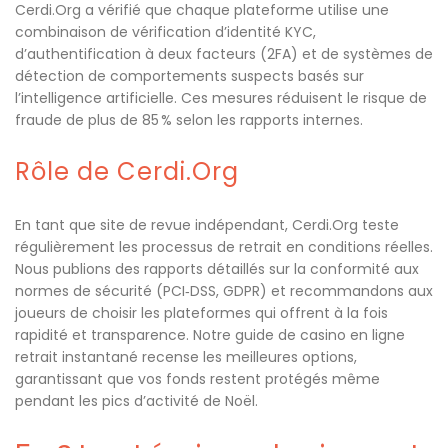
Cerdi.Org a vérifié que chaque plateforme utilise une
combinaison de vérification d’identité KYC,
d’authentification à deux facteurs (2FA) et de systèmes de
détection de comportements suspects basés sur
l’intelligence artificielle. Ces mesures réduisent le risque de
fraude de plus de 85 % selon les rapports internes.
Rôle de Cerdi.Org
En tant que site de revue indépendant, Cerdi.Org teste
régulièrement les processus de retrait en conditions réelles.
Nous publions des rapports détaillés sur la conformité aux
normes de sécurité (PCI‑DSS, GDPR) et recommandons aux
joueurs de choisir les plateformes qui offrent à la fois
rapidité et transparence. Notre guide de casino en ligne
retrait instantané recense les meilleures options,
garantissant que vos fonds restent protégés même
pendant les pics d’activité de Noël.