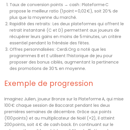
Taux de conversion points → cash : Plateforme C
propose le meilleur ratio (1 point = 0,02 €), soit 20 % de
plus que la moyenne du marché.
Rapidité des retraits : Les deux plateformes qui offrent le
retrait instantané (C et D) permettent aux joueurs de
récupérer leurs gains en moins de 5 minutes, un critère
essentiel pendant la frénésie des fêtes.
Offres personnalisées : Cerdi.Org a noté que les
programmes B et E utilisent l’historique de jeu pour
proposer des bonus ciblés, augmentant la pertinence
des promotions de 30 % en moyenne.
Exemple de progression
Imaginez Julien, joueur Bronze sur la Plateforme A, qui mise
100 € chaque session de Baccarat pendant les deux
premières semaines de décembre. Grâce aux points
(100 points) et au multiplicateur de Noël (×2), il atteint
200 points, soit 4 € de cash‑back. En continuant sur le