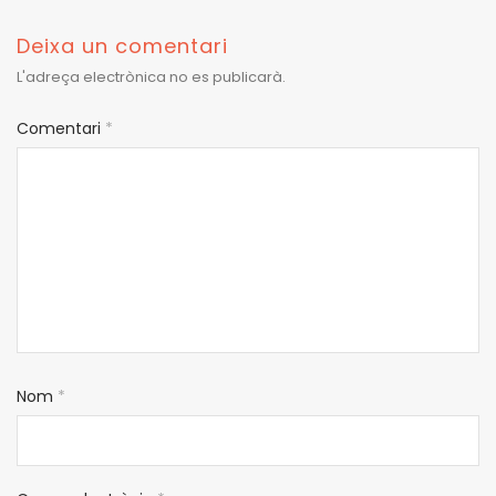
Deixa un comentari
L'adreça electrònica no es publicarà.
Comentari
*
Nom
*