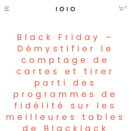
0
Black Friday –
Démystifier le
comptage de
cartes et tirer
parti des
programmes de
fidélité sur les
meilleures tables
de Blackjack