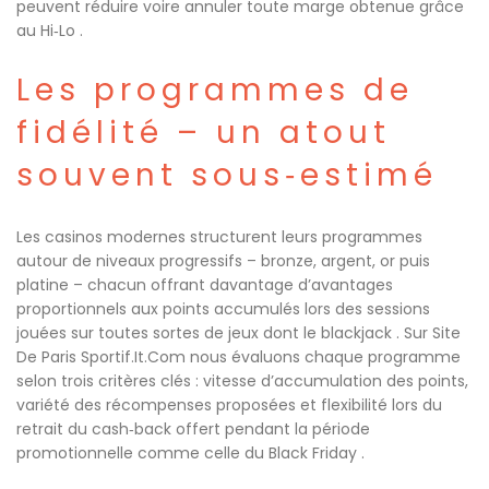
peuvent réduire voire annuler toute marge obtenue grâce
au Hi‑Lo .
Les programmes de
fidélité – un atout
souvent sous‑estimé
Les casinos modernes structurent leurs programmes
autour de niveaux progressifs – bronze, argent, or puis
platine – chacun offrant davantage d’avantages
proportionnels aux points accumulés lors des sessions
jouées sur toutes sortes de jeux dont le blackjack . Sur Site
De Paris Sportif.It.Com nous évaluons chaque programme
selon trois critères clés : vitesse d’accumulation des points,
variété des récompenses proposées et flexibilité lors du
retrait du cash‑back offert pendant la période
promotionnelle comme celle du Black Friday .