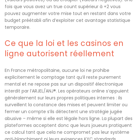
fois que vous avez un true count supérieur à +2 vous
pouvez augmenter votre mise tout en restant dans votre
budget préétabli afin d’exploiter cet avantage statistique
temporaire.
Ce que la loi et les casinos en
ligne autorisent réellement
En France métropolitaine, aucune loi ne prohibe
explicitement le comptage tant qu’il reste purement
mental et ne repose pas sur un dispositif électronique
interdit par l’ARJEL/ANJ®. Les opérateurs online s’appuient
généralement sur leurs propres politiques internes : ils
surveillent la constance des mises et peuvent limiter ou
fermer un compte s’ils détectent une stratégie jugée
abusive – même si elle est légale hors ligne. La plupart des
plateformes acceptent donc que leurs joueurs pratiquent
ce calcul tant que cela ne compromet pas leur système
anti‑blanchiment ni leurs exigences KYC standards .