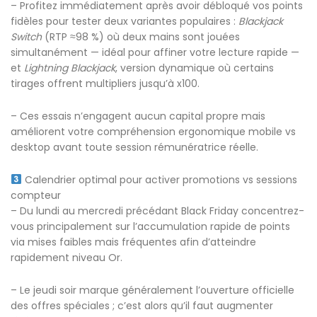
– Profitez immédiatement après avoir débloqué vos points
fidèles pour tester deux variantes populaires :
Blackjack
Switch
(RTP ≈98 %) où deux mains sont jouées
simultanément — idéal pour affiner votre lecture rapide —
et
Lightning Blackjack
, version dynamique où certains
tirages offrent multipliers jusqu’à x100.
– Ces essais n’engagent aucun capital propre mais
améliorent votre compréhension ergonomique mobile vs
desktop avant toute session rémunératrice réelle.
Calendrier optimal pour activer promotions vs sessions
compteur
– Du lundi au mercredi précédant Black Friday concentrez-
vous principalement sur l’accumulation rapide de points
via mises faibles mais fréquentes afin d’atteindre
rapidement niveau Or.
– Le jeudi soir marque généralement l’ouverture officielle
des offres spéciales ; c’est alors qu’il faut augmenter