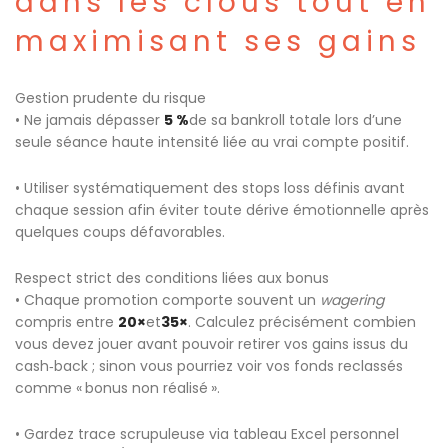
dans les clous tout en
maximisant ses gains
Gestion prudente du risque
• Ne jamais dépasser
5 %
de sa bankroll totale lors d’une
seule séance haute intensité liée au vrai compte positif.
• Utiliser systématiquement des stops loss définis avant
chaque session afin éviter toute dérive émotionnelle après
quelques coups défavorables.
Respect strict des conditions liées aux bonus
• Chaque promotion comporte souvent un
wagering
compris entre
20×
et
35×
. Calculez précisément combien
vous devez jouer avant pouvoir retirer vos gains issus du
cash‐back ; sinon vous pourriez voir vos fonds reclassés
comme « bonus non réalisé ».
• Gardez trace scrupuleuse via tableau Excel personnel