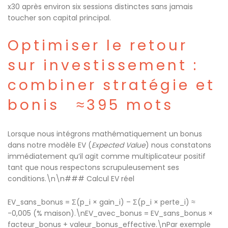
x30 après environ six sessions distinctes sans jamais
toucher son capital principal.
Optimiser le retour
sur investissement :
combiner stratégie et
boni­s ≈395 mots
Lorsque nous intégrons mathématiquement un bonus
dans notre modèle EV (
Expected Value
) nous constatons
immédiatement qu’il agit comme multiplicateur positif
tant que nous respectons scrupuleusement ses
conditions.\n\n### Calcul EV réel
EV_sans_bonus = Σ(p_i × gain_i) – Σ(p_i × perte_i) ≈
-0,005 (% maison).\nEV_avec_bonus = EV_sans_bonus ×
facteur_bonus + valeur_bonus_effective.\nPar exemple