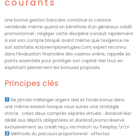
courants
Une bonne gestion bancaire constitue la colonne
vertébrale même quand on bénéficie d’un généreux crédit
promotionnel ; négliger cette discipline conduit rapidement
à voir son compte bloqué avant même que l’exigence ne
soit satisfaite.
Actionemploirefugies.Com
, expert reconnu
dans l’évaluation financière des casinos online, rappelle six
points essentiels pour protéger son capital réel tout en
exploitant pleinement les bonuses proposés.
Principes clés
Ne jamais mélanger argent réel et fonds bonus dans
une même session lorsque vous suivez une stratégie
stricte ; créez deux comptes séparés virtuels :
Bankroll réel
dédié aux dépôts obligatoires et
Bankroll promo
réservé
exclusivement au credit reçu via match ou freeplay.\n\n
Méthode du parcours proportionnel : affectez