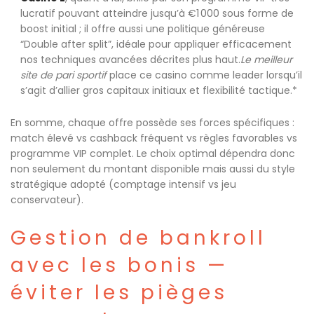
lucratif pouvant atteindre jusqu’à €1 000 sous forme de
boost initial ; il offre aussi une politique généreuse
“Double after split”, idéale pour appliquer efficacement
nos techniques avancées décrites plus haut.
Le meilleur
site de pari sportif
place ce casino comme leader lorsqu’il
s’agit d’allier gros capitaux initiaux et flexibilité tactique.*
En somme, chaque offre possède ses forces spécifiques :
match élevé vs cashback fréquent vs règles favorables vs
programme VIP complet. Le choix optimal dépendra donc
non seulement du montant disponible mais aussi du style
stratégique adopté (comptage intensif vs jeu
conservateur).
Gestion de bankroll
avec les boni­s —
éviter les pièges