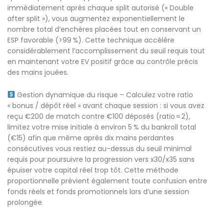
immédiatement après chaque split autorisé (« Double
after split »), vous augmentez exponentiellement le
nombre total d’enchères placées tout en conservant un
ESP favorable (>99 %). Cette technique accélère
considérablement l’accomplissement du seuil requis tout
en maintenant votre EV positif grâce au contrôle précis
des mains jouées.
Gestion dynamique du risque – Calculez votre ratio
« bonus / dépôt réel » avant chaque session : si vous avez
reçu €200 de match contre €100 déposés (ratio = 2),
limitez votre mise initiale à environ 5 % du bankroll total
(€15) afin que même après dix mains perdantes
consécutives vous restiez au-dessus du seuil minimal
requis pour poursuivre la progression vers x30/x35 sans
épuiser votre capital réel trop tôt. Cette méthode
proportionnelle prévient également toute confusion entre
fonds réels et fonds promotionnels lors d’une session
prolongée.