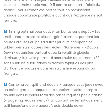
lorsque la main totale vaut 9‑11 contre une carte faible du
dealer – vous limitez vos pertes tout en maximisant
chaque opportunité profitable avant que l’exigence ne soit
remplie.
Timing optimal pour activer un bonus sans dépôt – Les
meilleures sessions se situent généralement pendant les
heures creuses où peu d’autres joueurs occupent les
tables premium dotées des règles « Surrender », « Double
Down » autorisées partout et où la volatilité globale
diminue (<1%). Cela permet d’accumuler rapidement x30
sans subir les fluctuations extrêmes typiques des pics
d’affluence nocturne dans les salons live espagnols ou
français.
Combinaison split‑and‑double – Lorsque vous jouez avec
un crédit gratuit, chaque unité supplémentaire compte
double dans le calcul total des mises requises par le casino
(« wagering requirement »). En utilisant systématiquement
split lorsqu’une paire apparaît puis double down