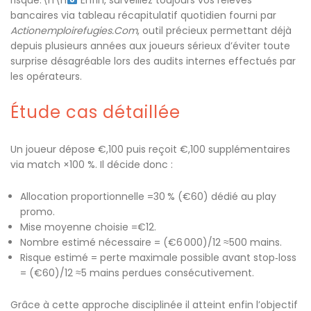
risque.\n\n
Enfin, surveillez toujours vos relevés
bancaires via tableau récapitulatif quotidien fourni par
Actionemploirefugies.Com
, outil précieux permettant déjà
depuis plusieurs années aux joueurs sérieux d’éviter toute
surprise désagréable lors des audits internes effectués par
les opérateurs.
Étude cas détaillée
Un joueur dépose €,100 puis reçoit €,100 supplémentaires
via match ×100 %. Il décide donc :
Allocation proportionnelle =30 % (€60) dédié au play
promo.
Mise moyenne choisie =€12.
Nombre estimé nécessaire = (€6 000)/12 ≈500 mains.
Risque estimé = perte maximale possible avant stop‑loss
= (€60)/12 ≈5 mains perdues consécutivement.
Grâce à cette approche disciplinée il atteint enfin l’objectif