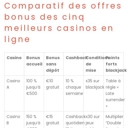
Comparatif des offres
bonus des cinq
meilleurs casinos en
ligne
Casino
Bonus
Bonus
Cashback
Conditions
Points
accueil
sans
de
forts
dépôt
mise
blackjack
Casino
100 %
€10
10 %
x35 sur
Table à
A
jusqu’à
gratuit
chaque
blackjack
règle «
€500
semaine
Late
surrender
»
Casino
150 %
€15
Cashback
x30 sur
Multiplier
B
jusqu’à
gratuit
quotidien
jeux
“Double