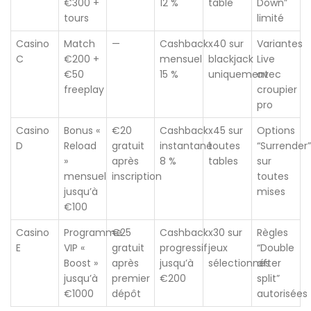
€300 +
12 %
table
Down”
tours
limité
Casino
Match
—
Cashback
x40 sur
Variantes
C
€200 +
mensuel
blackjack
Live
€50
15 %
uniquement
avec
freeplay
croupier
pro
Casino
Bonus «
€20
Cashback
x45 sur
Options
D
Reload
gratuit
instantané
toutes
“Surrender”
»
après
8 %
tables
sur
mensuel
inscription
toutes
jusqu’à
mises
€100
Casino
Programme
€25
Cashback
x30 sur
Règles
E
VIP «
gratuit
progressif
jeux
“Double
Boost »
après
jusqu’à
sélectionnés
after
jusqu’à
premier
€200
split”
€1000
dépôt
autorisées