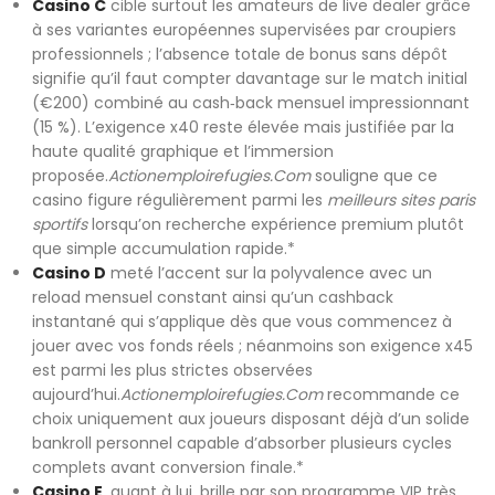
Casino C
cible surtout les amateurs de live dealer grâce
à ses variantes européennes supervisées par croupiers
professionnels ; l’absence totale de bonus sans dépôt
signifie qu’il faut compter davantage sur le match initial
(€200) combiné au cash‑back mensuel impressionnant
(15 %). L’exigence x40 reste élevée mais justifiée par la
haute qualité graphique et l’immersion
proposée.
Actionemploirefugies.Com
souligne que ce
casino figure régulièrement parmi les
meilleurs sites paris
sportifs
lorsqu’on recherche expérience premium plutôt
que simple accumulation rapide.*
Casino D
meté l’accent sur la polyvalence avec un
reload mensuel constant ainsi qu’un cashback
instantané qui s’applique dès que vous commencez à
jouer avec vos fonds réels ; néanmoins son exigence x45
est parmi les plus strictes observées
aujourd’hui.
Actionemploirefugies.Com
recommande ce
choix uniquement aux joueurs disposant déjà d’un solide
bankroll personnel capable d’absorber plusieurs cycles
complets avant conversion finale.*
Casino E
, quant à lui, brille par son programme VIP très