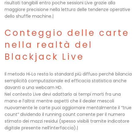
risultati tangibili entro poche sessioni Live grazie alla
maggiore precisione nella lettura delle tendenze operative
dello shuffle machine.|
Conteggio delle carte
nella realtà del
Blackjack Live
Il metodo Hi‑Lo resta lo standard più diffuso perché bilancia
semplicità computazionale ed efficacia statistica anche
davanti a una webcam HD.
Nel contesto Live devi adattarlo ai tempi morti fra una
mano e l’altra: mentre aspetti che il dealer mescoli
nuovamente le carte puoi aggiornare mentalmente il “true
count” dividendo il running count corrente per il numero
stimato dei mazzi residui (spesso visibili tramite indicatore
digitale presente nell’interfaccia).|