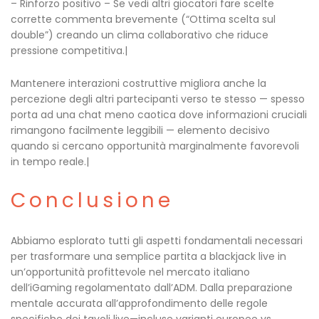
– Rinforzo positivo – Se vedi altri giocatori fare scelte
corrette commenta brevemente (“Ottima scelta sul
double”) creando un clima collaborativo che riduce
pressione competitiva.|
Mantenere interazioni costruttive migliora anche la
percezione degli altri partecipanti verso te stesso — spesso
porta ad una chat meno caotica dove informazioni cruciali
rimangono facilmente leggibili — elemento decisivo
quando si cercano opportunità marginalmente favorevoli
in tempo reale.|
Conclusione
Abbiamo esplorato tutti gli aspetti fondamentali necessari
per trasformare una semplice partita a blackjack live in
un’opportunità profittevole nel mercato italiano
dell’iGaming regolamentato dall’ADM. Dalla preparazione
mentale accurata all’approfondimento delle regole