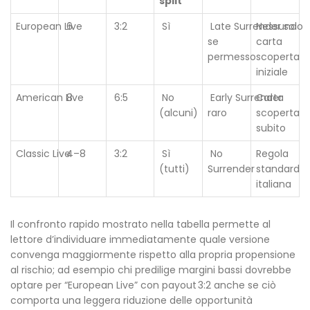
split
European Live
6
3:2
Sì
Late Surrender solo
Nessuna
se
carta
permesso
scoperta
iniziale
American Live
8
6:5
No
Early Surrender
Carta
(alcuni)
raro
scoperta
subito
Classic Live
4–8
3:2
Sì
No
Regola
(tutti)
Surrender
standard
italiana
Il confronto rapido mostrato nella tabella permette al
lettore d’individuare immediatamente quale versione
convenga maggiormente rispetto alla propria propensione
al rischio; ad esempio chi predilige margini bassi dovrebbe
optare per “European Live” con payout 3:2 anche se ciò
comporta una leggera riduzione delle opportunità