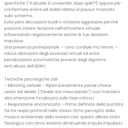
specifiche (
“Il double è consentito dopo split?”
) oppure per
confermare eventuali dubbi relativi al payout mostrato
sullo schermo.
Evita però discussioni inutili o richieste aggressive perché
possono creare tensione nell’atmosfera virtuale
influenzando negativamente anche le tue decisioni
impulsive.
Una presenza professionale — tono cordiale ma fermo —
riduce distrazioni degli avversari virtuali ed evita
penalizzazioni automatiche previste dagli algoritmi
anti‑abuso dell’ADM.|
Tecniche psicologiche utili
– Mirroring verbale – Ripeti brevemente parole chiave
usate dal dealer (“Dealer sta mescolando”) così mantieni
alta attenzione focalizzata sulla fase critica.|
– Respirazione sincronizzata – Prima dell’inizio della puntata
fai tre respiri profondi nello stesso ritmo percepito dalla
musica ambientale dello stream Live; questo allinea stato
fisiologico con ritmo esterno diminuendo impulsi impulsivi.|