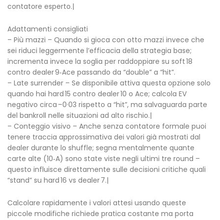
contatore esperto.|
Adattamenti consigliati
– Più mazzi – Quando si gioca con otto mazzi invece che
sei riduci leggermente l’efficacia della strategia base;
incrementa invece la soglia per raddoppiare su soft 18
contro dealer 9‑Ace passando da “double” a “hit”.
– Late surrender – Se disponibile attiva questa opzione solo
quando hai hard 15 contro dealer 10 o Ace; calcola EV
negativo circa –0·03 rispetto a “hit”, ma salvaguarda parte
del bankroll nelle situazioni ad alto rischio.|
– Conteggio visivo – Anche senza contatore formale puoi
tenere traccia approssimativa dei valori già mostrati dal
dealer durante lo shuffle; segna mentalmente quante
carte alte (10‑A) sono state viste negli ultimi tre round –
questo influisce direttamente sulle decisioni critiche quali
“stand” su hard 16 vs dealer 7.|
Calcolare rapidamente i valori attesi usando queste
piccole modifiche richiede pratica costante ma porta