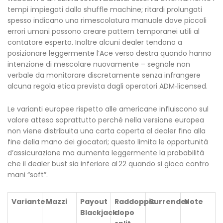
tempi impiegati dallo shuffle machine; ritardi prolungati
spesso indicano una rimescolatura manuale dove piccoli
errori umani possono creare pattern temporanei utili al
contatore esperto. Inoltre alcuni dealer tendono a
posizionare leggermente l’Ace verso destra quando hanno
intenzione di mescolare nuovamente – segnale non
verbale da monitorare discretamente senza infrangere
alcuna regola etica prevista dagli operatori ADM‑licensed.
Le varianti europee rispetto alle americane influiscono sul
valore atteso soprattutto perché nella versione europea
non viene distribuita una carta coperta al dealer fino alla
fine della mano dei giocatori; questo limita le opportunità
d’assicurazione ma aumenta leggermente la probabilità
che il dealer bust sia inferiore al 22 quando si gioca contro
mani “soft”.
Variante
Mazzi
Payout
Raddoppio
Surrender
Note
Blackjack
dopo