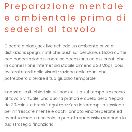
Preparazione mentale
e ambientale prima di
sedersi al tavolo
Giocare a blackjack live richiede un ambiente privo di
distrazioni: spegni notifiche push sul cellulare, utilizza cuffie
con cancellazione rumore se necessario ed assicurati che
la connessione internet sia stabile almeno a 30 Mbps; così
eviterai ritardi nella visualizzazione delle mani che
potrebbero alterare il tuo giudizio temporale.
Imposta limiti chiari sia sul bankroll sia sul tempo trascorso
al tavolo virtuale. Una buona pratica è quella della “regola
del 30‑minute break”: ogni mezz’ora interrompi la sessione
per rinfrescare mente e occhi, annota vincite/perdite ed
eventualmente ricalcola la puntata successiva secondo la
tua strategia finanziaria.