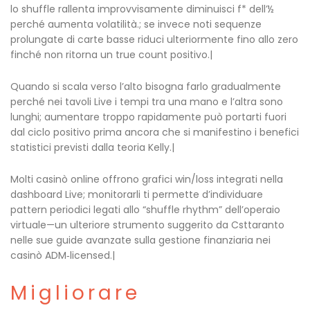
lo shuffle rallenta improvvisamente diminuisci f* dell’½
perché aumenta volatilità.; se invece noti sequenze
prolungate di carte basse riduci ulteriormente fino allo zero
finché non ritorna un true count positivo.|
Quando si scala verso l’alto bisogna farlo gradualmente
perché nei tavoli Live i tempi tra una mano e l’altra sono
lunghi; aumentare troppo rapidamente può portarti fuori
dal ciclo positivo prima ancora che si manifestino i benefici
statistici previsti dalla teoria Kelly.|
Molti casinò online offrono grafici win/loss integrati nella
dashboard Live; monitorarli ti permette d’individuare
pattern periodici legati allo “shuffle rhythm” dell’operaio
virtuale—un ulteriore strumento suggerito da Csttaranto
nelle sue guide avanzate sulla gestione finanziaria nei
casinò ADM‑licensed.|
Migliorare