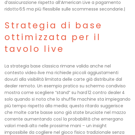
d’assicurazione rispetto all’American Live a pagamento
ridotto 6:5 ma più flessibile sulle scommesse secondarie.|
Strategia di base
ottimizzata per il
tavolo live
La strategia base classica rimane valida anche nel
contesto video‑live ma richiede piccoli aggiustamenti
dovuti alla visibilità limitata delle carte già distribuite dal
dealer remoto. Un esempio pratico su schermo condiviso
mostra come scegliere “stand” su hard 12 contro dealer 4
solo quando si nota che lo shuffle machine sta impiegando
più tempo rispetto alla media; questo ritardo suggerisce
che molte carte basse sono già state bruciate nel mazzo
corrente aumentando così la probabilità che emergano
valori medi‑alto nelle prossime mani – un insight
impossibile da cogliere nel gioco fisico tradizionale senza