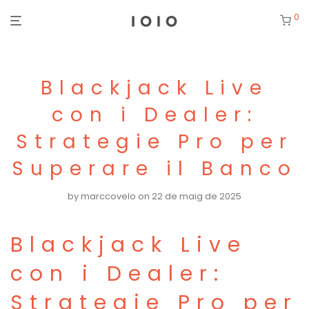
0
Blackjack Live
con i Dealer:
Strategie Pro per
Superare il Banco
by
marccovelo
on 22 de maig de 2025
Blackjack Live
con i Dealer:
Strategie Pro per