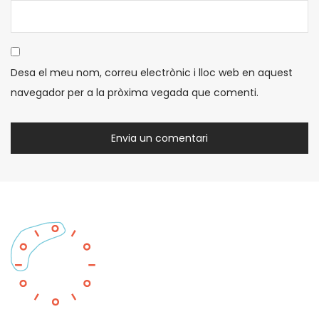
Desa el meu nom, correu electrònic i lloc web en aquest
navegador per a la pròxima vegada que comenti.