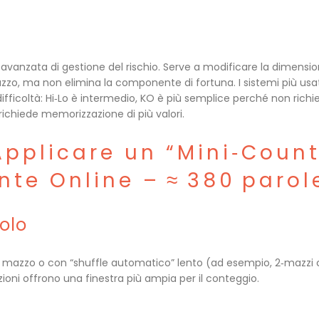
avanzata di gestione del rischio. Serve a modificare la dimensio
zo, ma non elimina la componente di fortuna. I sistemi più usat
difficoltà: Hi‑Lo è intermedio, KO è più semplice perché non rich
ichiede memorizzazione di più valori.
pplicare un “Mini‑Count
te Online – ≈ 380 parol
olo
lo mazzo o con “shuffle automatico” lento (ad esempio, 2‑mazzi 
oni offrono una finestra più ampia per il conteggio.