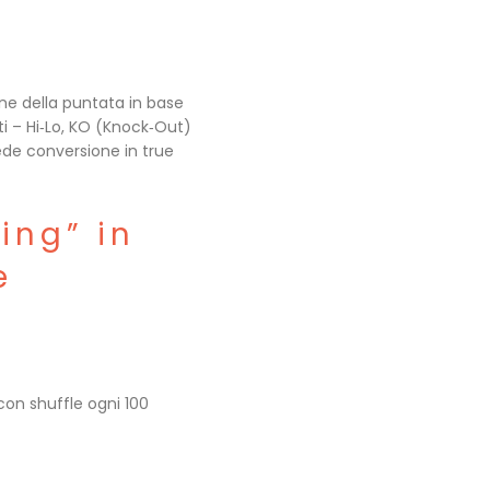
ne della puntata in base
i – Hi‑Lo, KO (Knock‑Out)
iede conversione in true
ing” in
e
con shuffle ogni 100