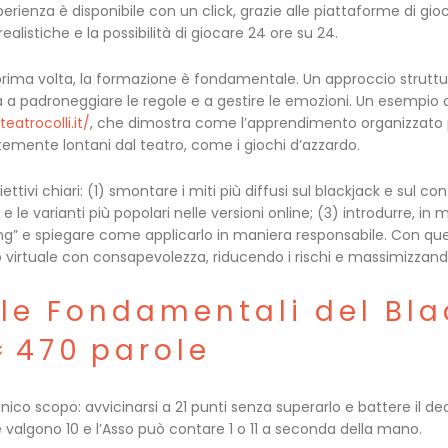
perienza è disponibile con un click, grazie alle piattaforme di gi
 realistiche e la possibilità di giocare 24 ore su 24.
 prima volta, la formazione è fondamentale. Un approccio struttur
a a padroneggiare le regole e a gestire le emozioni. Un esempio di
eatrocolli.it/
, che dimostra come l’apprendimento organizzato p
emente lontani dal teatro, come i giochi d’azzardo.
ttivi chiari: (1) smontare i miti più diffusi sul blackjack e sul co
 e le varianti più popolari nelle versioni online; (3) introdurre, in m
g” e spiegare come applicarlo in maniera responsabile. Con ques
lo virtuale con consapevolezza, riducendo i rischi e massimizzando
ole Fondamentali del Bla
≈ 470 parole
unico scopo: avvicinarsi a 21 punti senza superarlo e battere il de
e valgono 10 e l’Asso può contare 1 o 11 a seconda della mano.