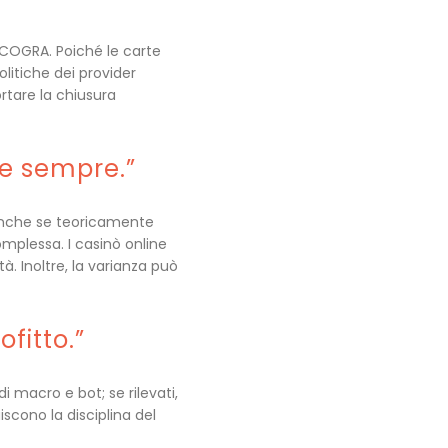
eCOGRA. Poiché le carte
litiche dei provider
rtare la chiusura
ce sempre.”
. Anche se teoricamente
omplessa. I casinò online
. Inoltre, la varianza può
fitto.”
 macro e bot; se rilevati,
iscono la disciplina del