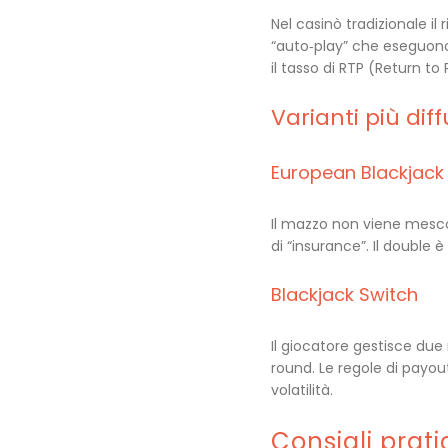
Nel casinò tradizionale il 
“auto‑play” che eseguono 
il tasso di RTP (Return to 
Varianti più dif
European Blackjack
Il mazzo non viene mesco
di “insurance”. Il double 
Blackjack Switch
Il giocatore gestisce du
round. Le regole di payou
volatilità.
Consigli pratic