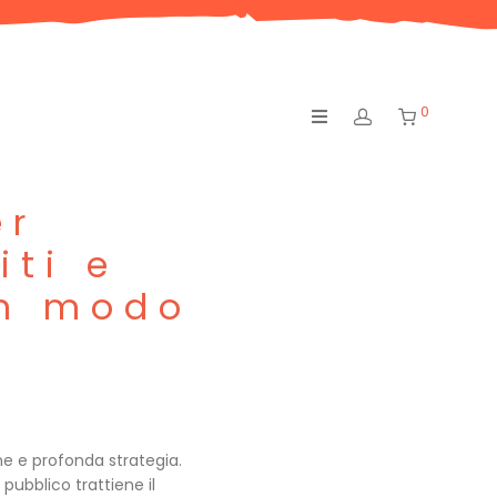
0
er
iti e
in modo
one e profonda strategia.
l pubblico trattiene il