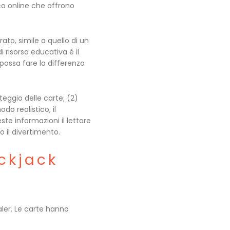
oco online che offrono
ato, simile a quello di un
 risorsa educativa è il
ossa fare la differenza
nteggio delle carte; (2)
odo realistico, il
te informazioni il lettore
 il divertimento.
ckjack
aler. Le carte hanno