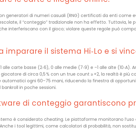
on generatori di numeri casuali (RNG) certificati da enti come 
olate, il “conteggio” tradizionale non ha effetto. Tuttavia, le po
 che interferiscano con il gioco; violare queste regole può compo
a imparare il sistema Hi‑Lo e si vin
1 alle carte basse (2‑6), 0 alle medie (7‑9) e –1 alle alte (10‑A)
giocatore di circa 0,5 % con un true count ≥ +2, la realtà è più c
automatici ogni 60–75 mani, riducendo la finestra di opportunità
l bankroll in poche sessioni.
ftware di conteggio garantiscono pro
terno è considerato cheating. Le piattaforme monitorano l’uso di
nche i tool legittimi, come calcolatori di probabilità, non sostitu