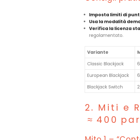
Imposta limiti di pun
Usa la modalità dem
Verifica la licenza st
regolamentato.
Variante
M
Classic Blackjack
6
European Blackjack
6
Blackjack Switch
2
2. Miti e
≈ 400 par
Mito 1 – “Cont