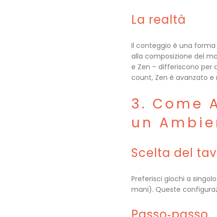
La realtà
Il conteggio è una forma 
alla composizione del maz
e Zen – differiscono per 
count, Zen è avanzato e r
3. Come A
un Ambien
Scelta del tav
Preferisci giochi a singo
mani). Queste configurazi
Passo‑passo