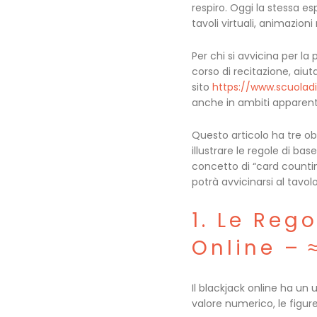
respiro. Oggi la stessa es
tavoli virtuali, animazioni
Per chi si avvicina per la
corso di recitazione, aiut
sito
https://www.scuoladit
anche in ambiti apparent
Questo articolo ha tre obie
illustrare le regole di base
concetto di “card countin
potrà avvicinarsi al tavo
1. Le Reg
Online – 
Il blackjack online ha un 
valore numerico, le figur