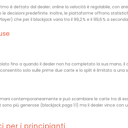
ritmo è dettato dal dealer; online la velocità è regolabile, con ani
le decisioni predefinite. Inoltre, le piattaforme offrono statist
Player) che per il blackjack varia tra il 99,2 % e il 99,6 % a seconda
fuse
lato fino a quando il dealer non ha completato la sua mano, il 
è consentito solo sulle prime due carte e lo split è limitato a una
e mani contemporaneamente e può scambiare le carte tra di ess
t sono più generose (blackjack paga 1:1) ma il dealer vince con 
i per i principianti