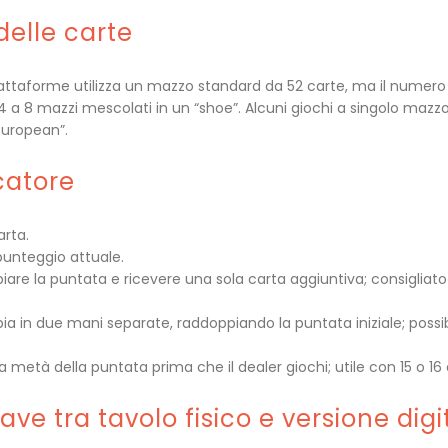
delle carte
attaforme utilizza un mazzo standard da 52 carte, ma il numero d
 a 8 mazzi mescolati in un “shoe”. Alcuni giochi a singolo mazzo 
“European”.
catore
arta.
 punteggio attuale.
iare la puntata e ricevere una sola carta aggiuntiva; consigliato 
pia in due mani separate, raddoppiando la puntata iniziale; possib
.
 a metà della puntata prima che il dealer giochi; utile con 15 o 16
ave tra tavolo fisico e versione digi