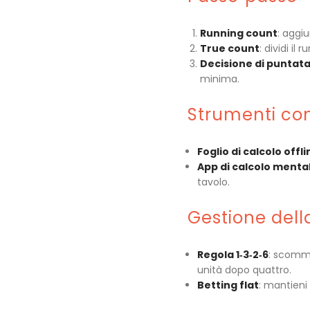
Running count
: aggiu
True count
: dividi il
Decisione di puntat
minima.
Strumenti con
Foglio di calcolo offli
App di calcolo menta
tavolo.
Gestione dell
Regola 1‑3‑2‑6
: scomme
unità dopo quattro.
Betting flat
: mantieni 