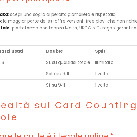
tata
: scegli una soglia di perdita giornaliera e rispettala.
o
: la maggior parte dei siti offre versioni “free play” che non ric
atale
: piattaforme con licenza Malta, UKGC o Curaçao garanti
azzi usati
Double
Split
‑8
Sì, su qualsiasi totale
Illimitato
Solo su 9‑11
1 volta
Sì, su 9‑11
1 volta
 Realtà sul Card Countin
ole
are le carte è illegale online.”