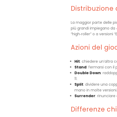
Distribuzione 
La maggior parte delle pi
più grandi impiegano da 4
“high‑roller” o a versioni 
Azioni del gio
Hit
: chiedere un’altra c
Stand
: fermarsi con il
Double Down
: raddopp
11.
Split
: dividere una cop
mano in molte versioni
Surrender
: rinunciare
Differenze chi