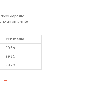
hiedono deposito.
scono un ambiente
RTP medio
99,5 %
99,3 %
99,2 %
g –