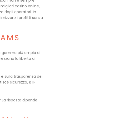
 sicuri non è sempre
igliori casino online,
ze degli operatori. In
mizzare i profitti senza
AAMS
na gamma più ampia di
rezzano la libertà di
 e sulla trasparenza dei
isce sicurezza, RTP
o? La risposta dipende