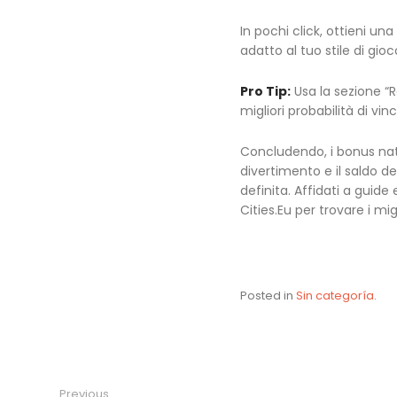
In pochi click, ottieni u
adatto al tuo stile di gioc
Pro Tip:
Usa la sezione “Re
migliori probabilità di vinc
Concludendo, i bonus nat
divertimento e il saldo d
definita. Affidati a guide
Cities.Eu per trovare i mi
Posted in
Sin categoría
.
Previous