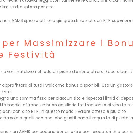
ro reale. Tuttavia, leggi attentamente le condizioni: alcuni rich
n limite di puntata per giro.
o non AAMS spesso offrono giri gratuiti su slot con RTP superiore 
 per Massimizzare i Bon
e Festività
mozioni natalizie richiede un piano d’azione chiaro. Ecco alcuni s
per approfittare di tutti i welcome bonus disponibili. Usa un gesto
nziali.
segna una somma fissa per ciascun sito e rispetta i limiti di depos
tilità media: offrono un buon equilibrio tra frequenza di vincite e
su giochi con alto RTP; in questo modo il valore atteso è più alto.
cipa solo a quelli con pool che giustificano il requisito di puntata
sino non AAMS concedono bonus extra per i giocatori che comp