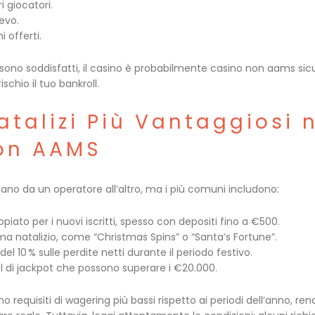
ri giocatori.
ievo.
i offerti.
 sono soddisfatti, il casino è probabilmente casino non aams sicu
schio il tuo bankroll.
atalizi Più Vantaggiosi 
on AAMS
iano da un operatore all’altro, ma i più comuni includono:
to per i nuovi iscritti, spesso con depositi fino a €500.
tema natalizio, come “Christmas Spins” o “Santa’s Fortune”.
 10 % sulle perdite netti durante il periodo festivo.
l di jackpot che possono superare i €20.000.
o requisiti di wagering più bassi rispetto ai periodi dell’anno, re