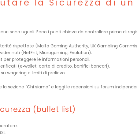
tare la Sicurezza di un
icuri sono uguali. Ecco i punti chiave da controllare prima di regis
autorità rispettate (Malta Gaming Authority, UK Gambling Commis
vider noti (NetEnt, Microgaming, Evolution).
it per proteggere le informazioni personali.
ficati (e‑wallet, carte di credito, bonifici bancari).
i su wagering e limiti di prelievo.
la sezione “Chi siamo” e leggi le recensioni su forum indipende
curezza (bullet list)
operatore.
SSL.