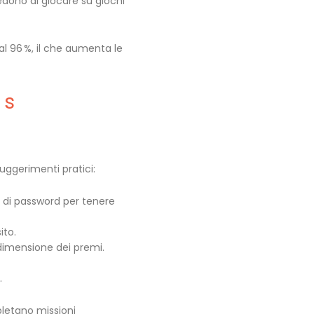
iedono di giocare su giochi
al 96 %, il che aumenta le
us
uggerimenti pratici:
re di password per tenere
ito.
 dimensione dei premi.
.
letano missioni