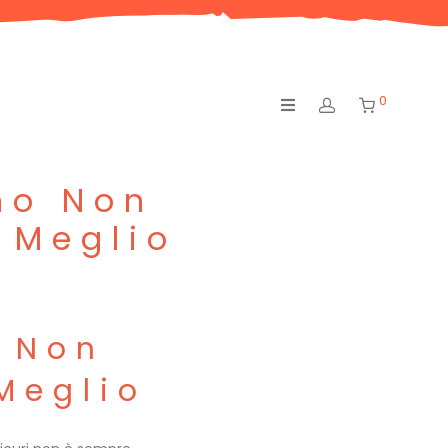
0
no Non
 Meglio
o Non
Meglio