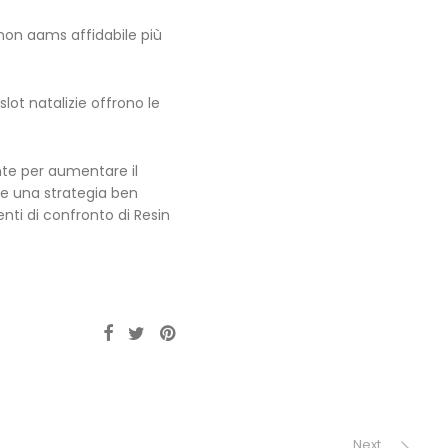
 non aams affidabile più
slot natalizie offrono le
nte per aumentare il
ire una strategia ben
enti di confronto di Resin
Next