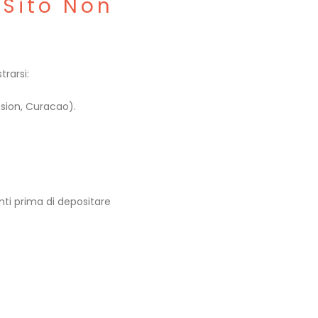
 Sito Non
trarsi:
sion, Curacao).
nti prima di depositare