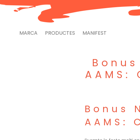
MARCA
PRODUCTES
MANIFEST
Bonus
AAMS: 
Bonus N
AAMS: C