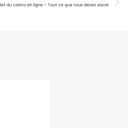
et du casino en ligne – Tout ce que vous devez savoir