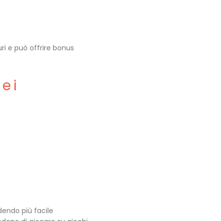
ri e può offrire bonus
nei
ndendo più facile