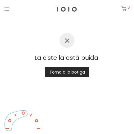
0
La cistella està buida.
Torna a la botiga