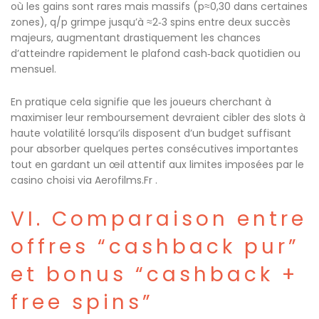
où les gains sont rares mais massifs (p≈0,30 dans certaines
zones), q/p grimpe jusqu’à ≈2‑3 spins entre deux succès
majeurs, augmentant drastiquement les chances
d’atteindre rapidement le plafond cash‑back quotidien ou
mensuel.
En pratique cela signifie que les joueurs cherchant à
maximiser leur remboursement devraient cibler des slots à
haute volatilité lorsqu’ils disposent d’un budget suffisant
pour absorber quelques pertes consécutives importantes
tout en gardant un œil attentif aux limites imposées par le
casino choisi via Aerofilms.Fr .
VI. Comparaison entre
offres “cashback pur”
et bonus “cashback +
free spins”