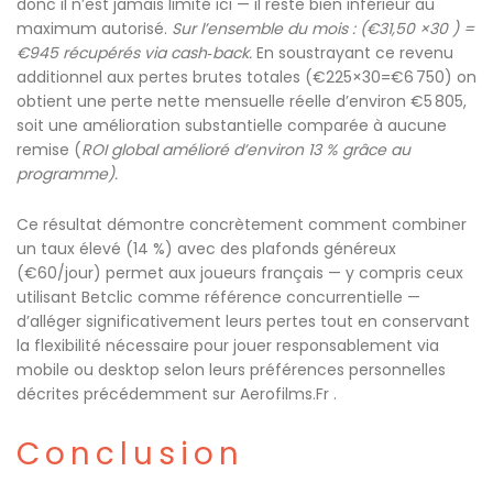
donc il n’est jamais limité ici — il reste bien inférieur au
maximum autorisé.
Sur l’ensemble du mois : (€31,50 ×30 ) =
€945 récupérés via cash‑back.
En soustrayant ce revenu
additionnel aux pertes brutes totales (€225×30=€6 750) on
obtient une perte nette mensuelle réelle d’environ €5 805,
soit une amélioration substantielle comparée à aucune
remise (
ROI global amélioré d’environ 13 % grâce au
programme).
Ce résultat démontre concrètement comment combiner
un taux élevé (14 %) avec des plafonds généreux
(€60/jour) permet aux joueurs français — y compris ceux
utilisant Betclic comme référence concurrentielle —
d’alléger significativement leurs pertes tout en conservant
la flexibilité nécessaire pour jouer responsablement via
mobile ou desktop selon leurs préférences personnelles
décrites précédemment sur Aerofilms.Fr .
Conclusion