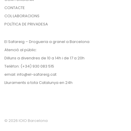
CONTACTE
COL·LABORACIONS
POLÍTICA DE PRIVADESA
El Safareig – Drogueria a granel a Barcelona
Atenció al públic:
Dilluns a divendres de 10 a 14h i de 17 a 20h
Telèfon: (+34) 930 083 515
email:
info@el-safareig.cat
Lliuraments a tota Catalunya en 24h
©
2026
IOIO Barcelona