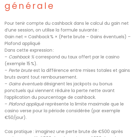
générale
Pour tenir compte du cashback dans le calcul du gain net
d’une session, on utilise la formule suivante :
Gain net = Cashback % × (Perte brute – Gains éventuels) –
Plafond appliqué
Dans cette expression :
–
Cashback %
correspond au taux offert par le casino
(exemple 15 %).
–
Perte brute
est la différence entre mises totales et gains
bruts avant tout remboursement.
–
Gains éventuels
désignent les jackpots ou bonus
ponctuels qui viennent réduire la perte nette avant
l’application du pourcentage de cashback.
–
Plafond appliqué
représente la limite maximale que le
casino verse pour la période considérée (par exemple
€50/jour).
Cas pratique : imaginez une perte brute de €500 après