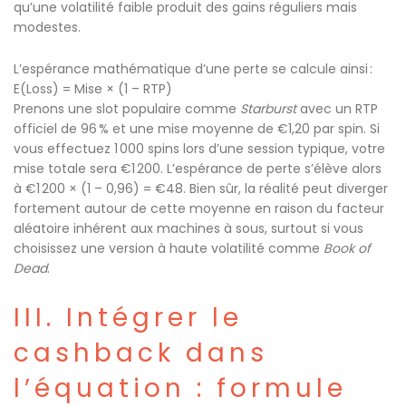
qu’une volatilité faible produit des gains réguliers mais
modestes.
L’espérance mathématique d’une perte se calcule ainsi :
E(Loss) = Mise × (1 – RTP)
Prenons une slot populaire comme
Starburst
avec un RTP
officiel de 96 % et une mise moyenne de €1,20 par spin. Si
vous effectuez 1 000 spins lors d’une session typique, votre
mise totale sera €1 200. L’espérance de perte s’élève alors
à €1 200 × (1 – 0,96) = €48. Bien sûr, la réalité peut diverger
fortement autour de cette moyenne en raison du facteur
aléatoire inhérent aux machines à sous, surtout si vous
choisissez une version à haute volatilité comme
Book of
Dead
.
III. Intégrer le
cashback dans
l’équation : formule