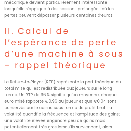
mécanique devient particulièrement intéressante
lorsqu’elle s’applique à des sessions prolongées où les
pertes peuvent dépasser plusieurs centaines d’euros.
II. Calcul de
l’espérance de perte
d’une machine à sous
– rappel théorique
Le Return‑to‑Player (RTP) représente la part théorique du
total misé qui est redistribuée aux joueurs sur le long
terme. Un RTP de 96 % signifie qu’en moyenne, chaque
euro misé rapporte €0,96 au joueur et que €0,04 sont
conservés par le casino sous forme de profit brut. La
volatilité quantifie la fréquence et l’amplitude des gains ;
une volatilité élevée engendre peu de gains mais
potentiellement très gros lorsqu’ils surviennent, alors