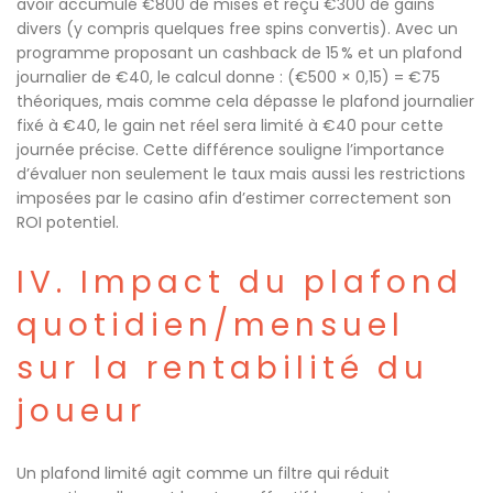
avoir accumulé €800 de mises et reçu €300 de gains
divers (y compris quelques free spins convertis). Avec un
programme proposant un cashback de 15 % et un plafond
journalier de €40, le calcul donne : (€500 × 0,15) = €75
théoriques, mais comme cela dépasse le plafond journalier
fixé à €40, le gain net réel sera limité à €40 pour cette
journée précise. Cette différence souligne l’importance
d’évaluer non seulement le taux mais aussi les restrictions
imposées par le casino afin d’estimer correctement son
ROI potentiel.
IV. Impact du plafond
quotidien/mensuel
sur la rentabilité du
joueur
Un plafond limité agit comme un filtre qui réduit