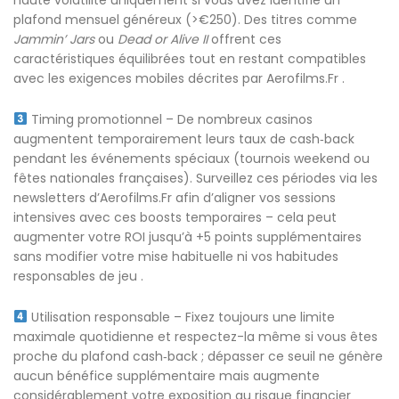
haute volatilité uniquement si vous avez identifié un
plafond mensuel généreux (>€250). Des titres comme
Jammin’ Jars
ou
Dead or Alive II
offrent ces
caractéristiques équilibrées tout en restant compatibles
avec les exigences mobiles décrites par Aerofilms.Fr .
Timing promotionnel – De nombreux casinos
augmentent temporairement leurs taux de cash‑back
pendant les événements spéciaux (tournois weekend ou
fêtes nationales françaises). Surveillez ces périodes via les
newsletters d’Aerofilms.Fr afin d’aligner vos sessions
intensives avec ces boosts temporaires – cela peut
augmenter votre ROI jusqu’à +5 points supplémentaires
sans modifier votre mise habituelle ni vos habitudes
responsables de jeu .
Utilisation responsable – Fixez toujours une limite
maximale quotidienne et respectez-la même si vous êtes
proche du plafond cash‑back ; dépasser ce seuil ne génère
aucun bénéfice supplémentaire mais augmente
considérablement votre exposition au risque financier