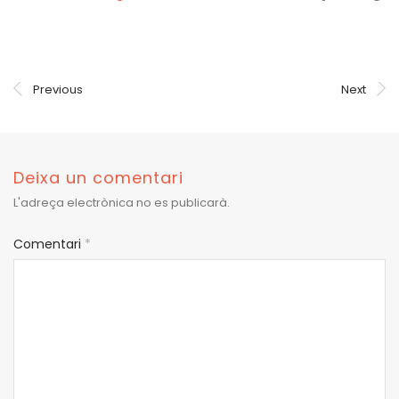
Previous
Next
Deixa un comentari
L'adreça electrònica no es publicarà.
Comentari
*