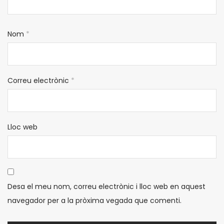
Nom
*
Correu electrònic
*
Lloc web
Desa el meu nom, correu electrònic i lloc web en aquest
navegador per a la pròxima vegada que comenti.