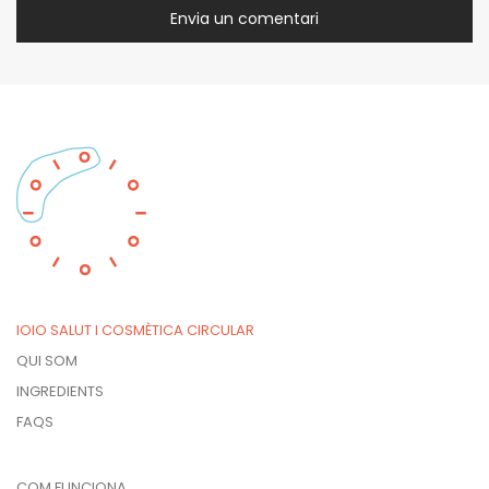
IOIO SALUT I COSMÈTICA CIRCULAR
QUI SOM
INGREDIENTS
FAQS
COM FUNCIONA