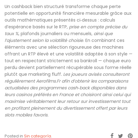
Un cashback bien structuré transforme chaque perte
potentielle en opportunité financière mesurable grâce aux
outils mathématiques présentés ci‑dessus : calculs
d’espérance basés sur le RTP
, prise en compte précise du
taux %
, plafonds journaliers ou mensuels
, ainsi que
l’ajustement selon la volatilité choisie
. En combinant ces
éléments avec une sélection rigoureuse des machines
offrant un RTP élevé et une volatilité adaptée à son style —
tout en respectant strictement sa bankroll — chaque euro
perdu devient partiellement récupérable sous forme réelle
plutôt que marketing fluff
. Les joueurs avisés consulteront
régulièrement Aerofilms.Fr afin d’obtenir les comparaisons
actualisées des programmes cash‑back disponibles dans
leurs casinos préférés en France et choisiront ainsi celui qui
maximise véritablement leur retour sur investissement tout
en profitant pleinement du divertissement offert par leurs
slots mobiles favoris.
Posted in
Sin categoría
.