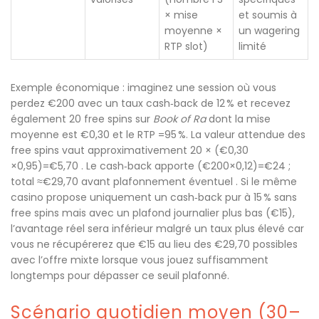
× mise
et soumis à
moyenne ×
un wagering
RTP slot)
limité
Exemple économique : imaginez une session où vous
perdez €200 avec un taux cash‑back de 12 % et recevez
également 20 free spins sur
Book of Ra
dont la mise
moyenne est €0,30 et le RTP =95 %. La valeur attendue des
free spins vaut approximativement 20 × (€0,30
×0,95)=€5,70 . Le cash‑back apporte (€200×0,12)=€24 ;
total ≈€29,70 avant plafonnement éventuel . Si le même
casino propose uniquement un cash‑back pur à 15 % sans
free spins mais avec un plafond journalier plus bas (€15),
l’avantage réel sera inférieur malgré un taux plus élevé car
vous ne récupérerez que €15 au lieu des €29,70 possibles
avec l’offre mixte lorsque vous jouez suffisamment
longtemps pour dépasser ce seuil plafonné.
Scénario quotidien moyen (30–