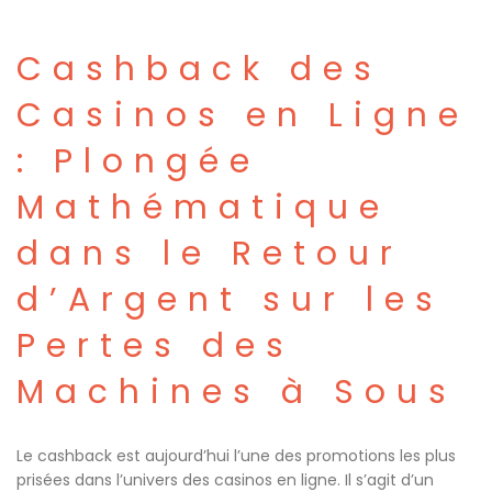
Cashback des
Casinos en Ligne
: Plongée
Mathématique
dans le Retour
d’Argent sur les
Pertes des
Machines à Sous
Le cashback est aujourd’hui l’une des promotions les plus
prisées dans l’univers des casinos en ligne. Il s’agit d’un