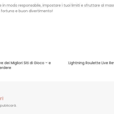
 in modo responsabile, impostare i tuoi limiti e sfruttare al ma
a fortuna e buon divertimento!
 dei Migliori Siti di Gioco – e
Lightning Roulette Live Re
Perdere
ri
publicarà.