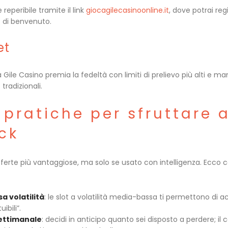
e reperibile tramite il link
giocagilecasinoonline.it
, dove potrai reg
 di benvenuto.
et
Gile Casino premia la fedeltà con limiti di prelievo più alti e m
tradizionali.
 pratiche per sfruttare 
ck
fferte più vantaggiose, ma solo se usato con intelligenza. Ecco
a volatilità
: le slot a volatilità media-bassa ti permettono di
ibili”.
ettimanale
: decidi in anticipo quanto sei disposto a perdere; il 