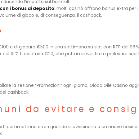
riducendo l’impatto sul bankroll.
con i bonus di deposito
: molti casinò offrono bonus extra per i
volume di gioco e, di conseguenza, il cashback.
o
00 e di giocare €500 in una settimana su slot con RTP del 96 %.
 del 10 % ti restituirà €20, che potrai reinvestire o prelevare subit
llare la sezione “Promozioni” ogni giorno; Gioca Gile Casino agg
del cashback.
muni da evitare e consigl
erti commettono errori quando si avvicinano a un nuovo casinò. 
: