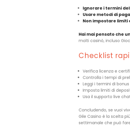
Ignorare i termini de
Usare metodi di pag
Non impostare limiti 
Hai mai pensato che una
molti casinò, incluso Gio
Checklist rap
Verifica licenza e certif
Controlla i tempi di prel
Leggi i termini di bonu
Imposta limiti di deposi
Usa il supporto live cha
Concludendo, se vuoi vive
Gile Casino è la scelta pi
settimanale che può fare 