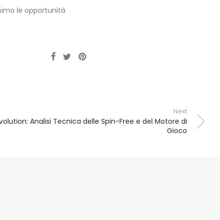
ssimo le opportunità
Next
volution: Analisi Tecnica delle Spin-Free e del Motore di
Gioco