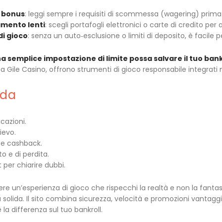
l bonus
: leggi sempre i requisiti di scommessa (wagering) prima 
amento lenti
: scegli portafogli elettronici o carte di credito per a
di gioco
: senza un auto‑esclusione o limiti di deposito, è facile pe
 semplice impostazione di limite possa salvare il tuo bank
ca Gile Casino, offrono strumenti di gioco responsabile integrati 
ida
icazioni.
ievo.
s e cashback.
to e di perdita.
t per chiarire dubbi.
re un’esperienza di gioco che rispecchi la realtà e non la fanta
ù solida. Il sito combina sicurezza, velocità e promozioni vantag
la differenza sul tuo bankroll.