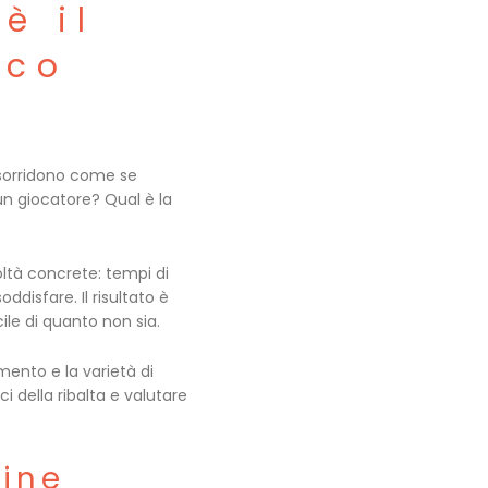
è il
oco
e sorridono come se
un giocatore? Qual è la
oltà concrete: tempi di
ddisfare. Il risultato è
ile di quanto non sia.
mento e la varietà di
i della ribalta e valutare
line