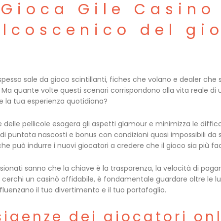
Gioca Gile Casino 
alcoscenico del gi
spesso sale da gioco scintillanti, fiches che volano e dealer ch
. Ma quante volte questi scenari corrispondono alla vita reale di 
 e la tua esperienza quotidiana?
e delle pellicole esagera gli aspetti glamour e minimizza le diffic
ti di puntata nascosti e bonus con condizioni quasi impossibili da so
e può indurre i nuovi giocatori a credere che il gioco sia più fac
ssionati sanno che la chiave è la trasparenza, la velocità di paga
 cerchi un casinò affidabile, è fondamentale guardare oltre le luc
fluenzano il tuo divertimento e il tuo portafoglio.
sigenze dei giocatori on