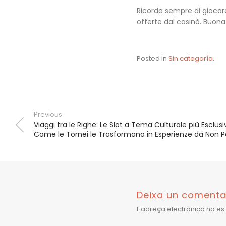
Ricorda sempre di giocare
offerte dal casinò. Buon
Posted in
Sin categoría
.
Previous
Viaggi tra le Righe: Le Slot a Tema Culturale più Esclusive
Come le Tornei le Trasformano in Esperienze da Non 
Deixa un comenta
L'adreça electrònica no es 