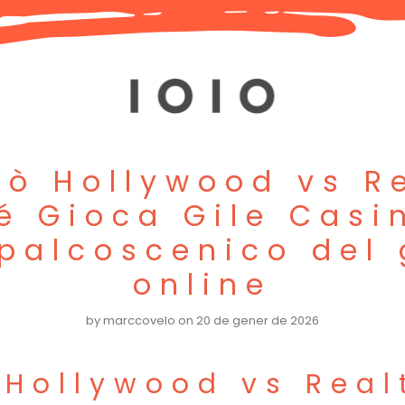
nò Hollywood vs Re
é Gioca Gile Casin
 palcoscenico del 
online
by
marccovelo
on 20 de gener de 2026
 Hollywood vs Real