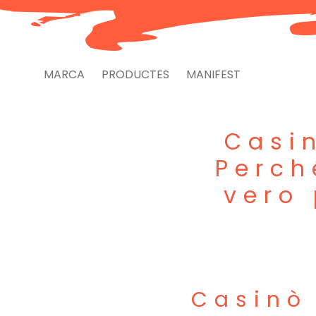
MARCA
PRODUCTES
MANIFEST
Casi
Perch
vero
Casinò