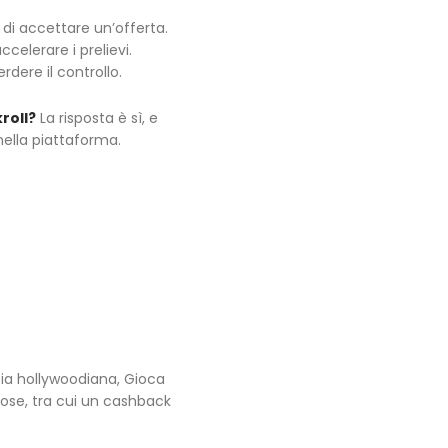
di accettare un’offerta.
ccelerare i prelievi.
rdere il controllo.
roll?
La risposta è sì, e
nella piattaforma.
sia hollywoodiana, Gioca
giose, tra cui un cashback