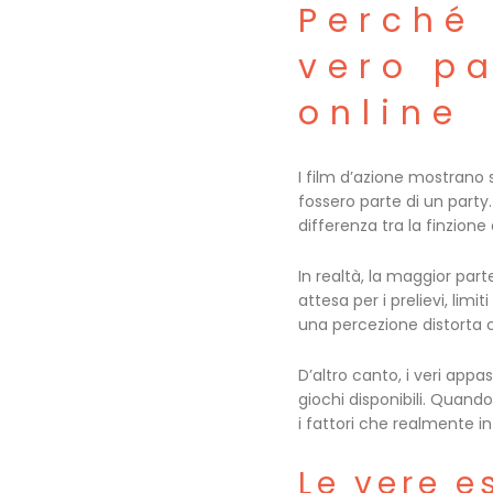
Perché 
vero p
online
I film d’azione mostrano 
fossero parte di un party
differenza tra la finzione
In realtà, la maggior part
attesa per i prelievi, limi
una percezione distorta ch
D’altro canto, i veri appa
giochi disponibili. Quando
i fattori che realmente in
Le vere e