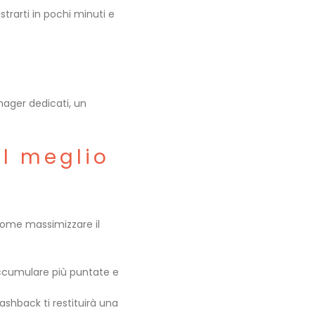
istrarti in pochi minuti e
anager dedicati, un
al meglio
 come massimizzare il
 accumulare più puntate e
cashback ti restituirà una