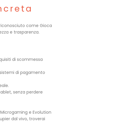
ncreta
 è riconosciuto come Gioca
ezza e trasparenza.
requisiti di scommessa
a sistemi di pagamento
eale.
tablet, senza perdere
, Microgaming e Evolution
pier dal vivo, troverai