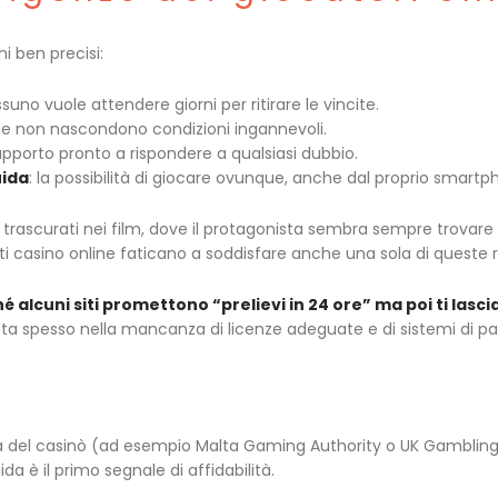
i ben precisi:
ssuno vuole attendere giorni per ritirare le vincite.
che non nascondono condizioni ingannevoli.
upporto pronto a rispondere a qualsiasi dubbio.
uida
: la possibilità di giocare ovunque, anche dal proprio smartp
trascurati nei film, dove il protagonista sembra sempre trovare
ti casino online faticano a soddisfare anche una sola di queste r
é alcuni siti promettono “prelievi in 24 ore” ma poi ti lasc
sta spesso nella mancanza di licenze adeguate e di sistemi di p
za del casinò (ad esempio Malta Gaming Authority o UK Gamblin
ida è il primo segnale di affidabilità.