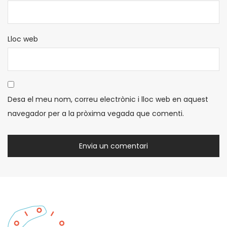
Lloc web
Desa el meu nom, correu electrònic i lloc web en aquest
navegador per a la pròxima vegada que comenti.