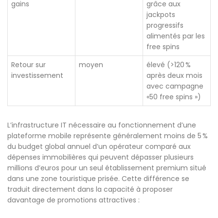
gains
grâce aux
jackpots
progressifs
alimentés par les
free spins
Retour sur
moyen
élevé (>120 %
investissement
après deux mois
avec campagne
«50 free spins »)
L’infrastructure IT nécessaire au fonctionnement d’une
plateforme mobile représente généralement moins de 5 %
du budget global annuel d’un opérateur comparé aux
dépenses immobilières qui peuvent dépasser plusieurs
millions d’euros pour un seul établissement premium situé
dans une zone touristique prisée. Cette différence se
traduit directement dans la capacité à proposer
davantage de promotions attractives :