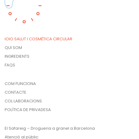
IOIO SALUT I COSMÈTICA CIRCULAR
QUI SOM
INGREDIENTS
FAQS
COM FUNCIONA
CONTACTE
COL·LABORACIONS
POLÍTICA DE PRIVADESA
El Safareig – Drogueria a granel a Barcelona
Atenció al públic: