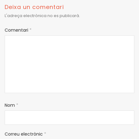
Deixa un comentari
L'adreça electrònica no es publicarà.
Comentari
*
Nom
*
Correu electrònic
*