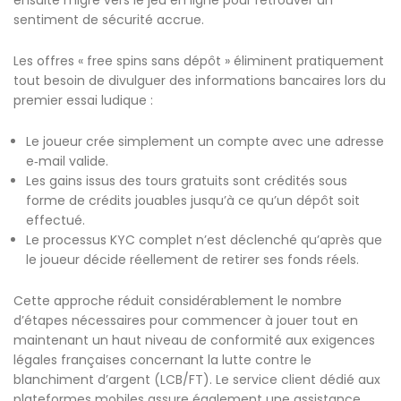
ensuite migré vers le jeu en ligne pour retrouver un
sentiment de sécurité accrue.
Les offres « free spins sans dépôt » éliminent pratiquement
tout besoin de divulguer des informations bancaires lors du
premier essai ludique :
Le joueur crée simplement un compte avec une adresse
e‑mail valide.
Les gains issus des tours gratuits sont crédités sous
forme de crédits jouables jusqu’à ce qu’un dépôt soit
effectué.
Le processus KYC complet n’est déclenché qu’après que
le joueur décide réellement de retirer ses fonds réels.
Cette approche réduit considérablement le nombre
d’étapes nécessaires pour commencer à jouer tout en
maintenant un haut niveau de conformité aux exigences
légales françaises concernant la lutte contre le
blanchiment d’argent (LCB/FT). Le service client dédié aux
plateformes mobiles assure également une assistance