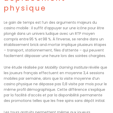
physique
Le gain de temps est l’un des arguments majeurs du
casino mobile : il suffit d’appuyer sur une icône pour être
plongé dans un univers ludique avec un RTP moyen
compris entre 95 % et 98 %. À l’inverse, se rendre dans un
établissement brick‑and‑mortar implique plusieurs étapes
– transport, stationnement, files d’attente – qui peuvent
facilement dépasser une heure lors des soirées chargées.
Une étude réalisée par
Mobility Gaming Institute
révèle que
les joueurs français effectuent en moyenne 3,4 sessions
mobiles par semaine, alors que la visite moyenne d’un
casino physique ne dépasse pas 0,8 visite par mois pour le
même profil démographique. Cette différence s’explique
par la facilité d’accès et par la disponibilité permanente
des promotions telles que les free spins sans dépôt initial.
Les tours gratuits permettent même aux joueurs