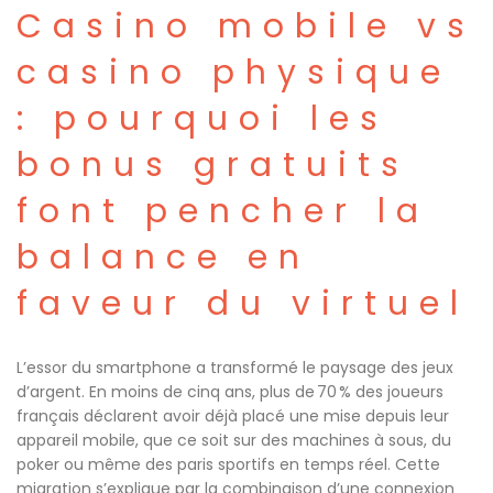
Casino mobile vs
casino physique
: pourquoi les
bonus gratuits
font pencher la
balance en
faveur du virtuel
L’essor du smartphone a transformé le paysage des jeux
d’argent. En moins de cinq ans, plus de 70 % des joueurs
français déclarent avoir déjà placé une mise depuis leur
appareil mobile, que ce soit sur des machines à sous, du
poker ou même des paris sportifs en temps réel. Cette
migration s’explique par la combinaison d’une connexion