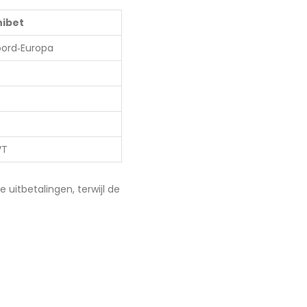
nibet
ord‑Europa
VT
uitbetalingen, terwijl de