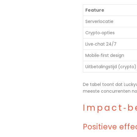
Feature
Serverlocatie
Crypto‑opties
Live‑chat 24/7
Mobile‑first design
Uitbetalingstijd (crypto)
De tabel toont dat Luckyw
meeste concurrenten nog 
Impact‑b
Positieve effe