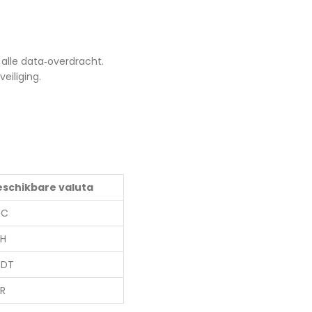
alle data‑overdracht.
eiliging.
eschikbare valuta
TC
TH
SDT
R