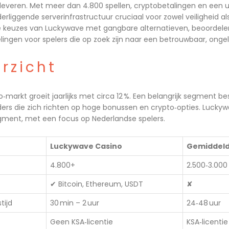
everen. Met meer dan 4.800 spellen, cryptobetalingen en een u
rliggende serverinfrastructuur cruciaal voor zowel veiligheid al
e keuzes van Luckywave met gangbare alternatieven, beoordelen 
ngen voor spelers die op zoek zijn naar een betrouwbaar, ongeli
rzicht
‑markt groeit jaarlijks met circa 12 %. Een belangrijk segment be
ers die zich richten op hoge bonussen en crypto‑opties. Luckyw
segment, met een focus op Nederlandse spelers.
Luckywave Casino
Gemiddeld
4.800+
2.500‑3.000
✔︎ Bitcoin, Ethereum, USDT
✘
tijd
30 min – 2 uur
24‑48 uur
Geen KSA‑licentie
KSA‑licentie