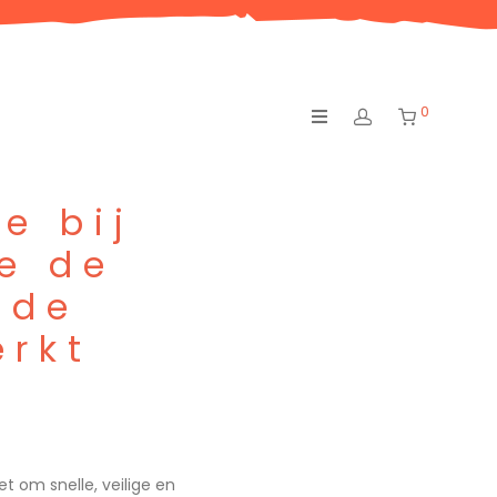
0
e bij
e de
 de
erkt
 om snelle, veilige en