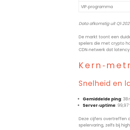
VIP‑programma
Data afkomstig uit Q1‑20
De markt toont een duidel
spelers die met crypto h
CDN‑netwerk dat latency 
Kern‑metr
Snelheid en l
Gemiddelde ping
: 38
Server‑uptime
: 99,9
Deze cijfers overtreffen
spelervaring, zelfs bij hi