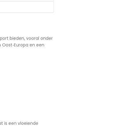
pport bieden, vooral onder
in Oost‑Europa en een
t is een vloeiende