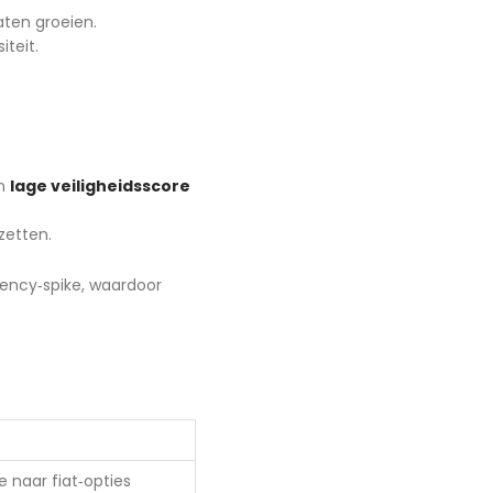
aten groeien.
iteit.
en
lage veiligheidsscore
zetten.
tency‑spike, waardoor
ie naar fiat‑opties