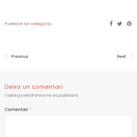
Posted in
Sin categoría
.
Previous
Next
Deixa un comentari
L'adreça electrònica no es publicarà.
Comentari
*