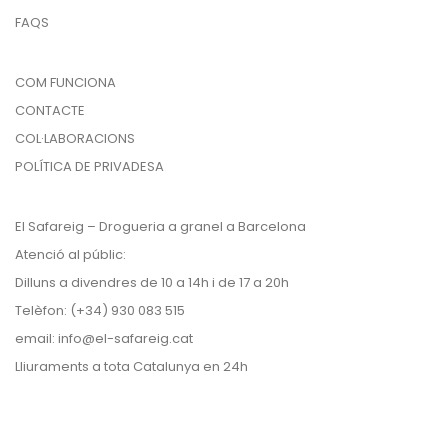
FAQS
COM FUNCIONA
CONTACTE
COL·LABORACIONS
POLÍTICA DE PRIVADESA
El Safareig – Drogueria a granel a Barcelona
Atenció al públic:
Dilluns a divendres de 10 a 14h i de 17 a 20h
Telèfon: (+34) 930 083 515
email:
info@el-safareig.cat
Lliuraments a tota Catalunya en 24h