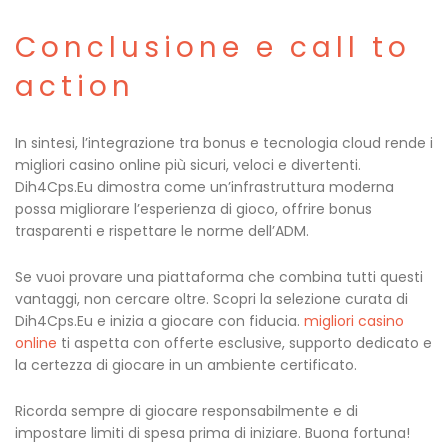
Conclusione e call to
action
In sintesi, l’integrazione tra bonus e tecnologia cloud rende i
migliori casino online più sicuri, veloci e divertenti.
Dih4Cps.Eu dimostra come un’infrastruttura moderna
possa migliorare l’esperienza di gioco, offrire bonus
trasparenti e rispettare le norme dell’ADM.
Se vuoi provare una piattaforma che combina tutti questi
vantaggi, non cercare oltre. Scopri la selezione curata di
Dih4Cps.Eu e inizia a giocare con fiducia.
migliori casino
online
ti aspetta con offerte esclusive, supporto dedicato e
la certezza di giocare in un ambiente certificato.
Ricorda sempre di giocare responsabilmente e di
impostare limiti di spesa prima di iniziare. Buona fortuna!