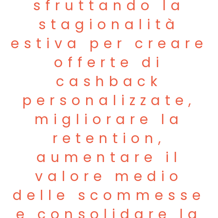
sfruttando la
stagionalità
estiva per creare
offerte di
cashback
personalizzate,
migliorare la
retention,
aumentare il
valore medio
delle scommesse
e consolidare la