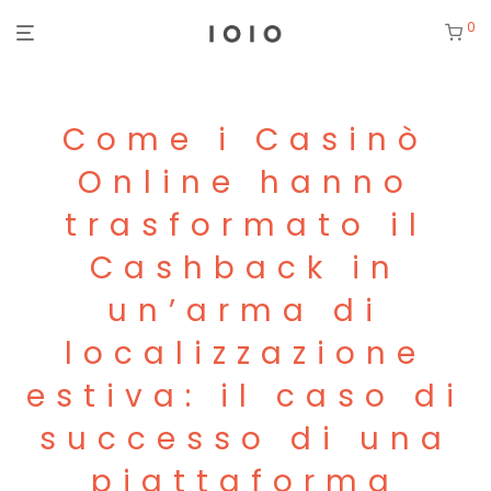
0
Come i Casinò
Online hanno
trasformato il
Cashback in
un’arma di
localizzazione
estiva: il caso di
successo di una
piattaforma