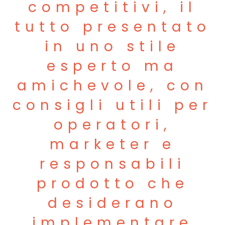
competitivi, il
tutto presentato
in uno stile
esperto ma
amichevole, con
consigli utili per
operatori,
marketer e
responsabili
prodotto che
desiderano
implementare