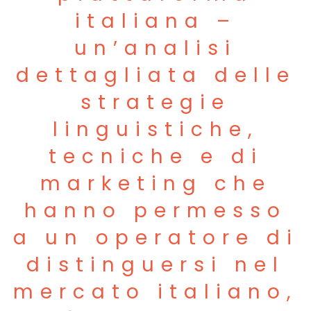
italiana –
un’analisi
dettagliata delle
strategie
linguistiche,
tecniche e di
marketing che
hanno permesso
a un operatore di
distinguersi nel
mercato italiano,