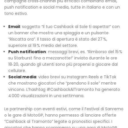
campagne cross‑channel più efficaci combinano email,
push notification e social media, tutte in italiano e con un
tono estivo.
Email
: soggetto “Il tuo Cashback al Sole ti aspetta!” con
un banner che mostra una spiaggia e un pulsante
“Riscatta ora”. Il tasso di apertura è stato del 27 %,
superiore al 19 % medio del settore.
Push notification
: messaggi brevi, es. “Rimborso del 15 %
su Starburst fino a mezzanotte!” inviata durante le ore
18‑20, quando gli utenti sono più propensi a giocare dal
cellulare.
Social media
: video brevi su Instagram Reels e TikTok
che mostrano giocatori che “prendono il sole” mentre
vincono. L’hashtag #CashbackAlTramonto ha generato
4 000 visualizzazioni in una settimana.
Le partnership con eventi estivi, come il Festival di Sanremo
o le gare di MotoGP, hanno permesso di lanciare offerte
“Cashback al Tramonto” legate a pronostici specifici. I
giocatori che hanno scommesso su una gara di MotoGP