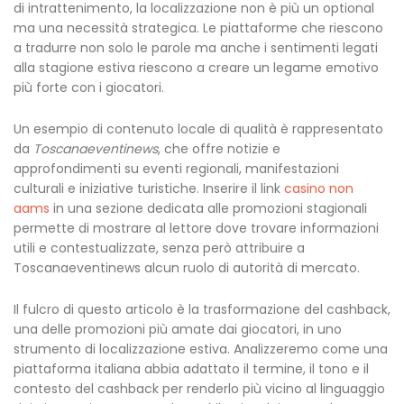
di intrattenimento, la localizzazione non è più un optional
ma una necessità strategica. Le piattaforme che riescono
a tradurre non solo le parole ma anche i sentimenti legati
alla stagione estiva riescono a creare un legame emotivo
più forte con i giocatori.
Un esempio di contenuto locale di qualità è rappresentato
da
Toscanaeventinews
, che offre notizie e
approfondimenti su eventi regionali, manifestazioni
culturali e iniziative turistiche. Inserire il link
casino non
aams
in una sezione dedicata alle promozioni stagionali
permette di mostrare al lettore dove trovare informazioni
utili e contestualizzate, senza però attribuire a
Toscanaeventinews alcun ruolo di autorità di mercato.
Il fulcro di questo articolo è la trasformazione del cashback,
una delle promozioni più amate dai giocatori, in uno
strumento di localizzazione estiva. Analizzeremo come una
piattaforma italiana abbia adattato il termine, il tono e il
contesto del cashback per renderlo più vicino al linguaggio