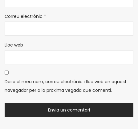
Correu electrònic
*
Lloc web
Desa el meu nom, correu electrònic i lloc web en aquest
navegador per a la pròxima vegada que comenti.