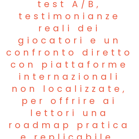
test A/B,
testimonianze
reali dei
giocatori e un
confronto diretto
con piattaforme
internazionali
non localizzate,
per offrire ai
lettori una
roadmap pratica
e replicabile,