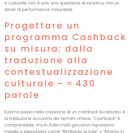
e culturale non è solo una questione di estetica, ma un
driver di performance misurabile.
Progettare un
programma Cashback
su misura: dalla
traduzione alla
contestualizzazione
culturale – ≈ 430
parole
Il primo passo nella creazione di un cashback localizzato è
la traduzione accurata dei termini chiave. “Cashback” è
comprensibile, ma in Italia molti giocatori rispondono
meglio a espressioni come “Rimborso al Sole” o “Ritorno in