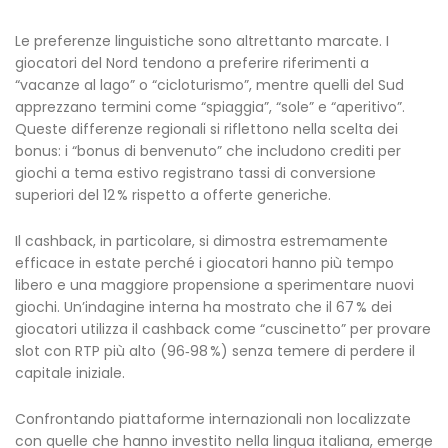
Le preferenze linguistiche sono altrettanto marcate. I
giocatori del Nord tendono a preferire riferimenti a
“vacanze al lago” o “cicloturismo”, mentre quelli del Sud
apprezzano termini come “spiaggia”, “sole” e “aperitivo”.
Queste differenze regionali si riflettono nella scelta dei
bonus: i “bonus di benvenuto” che includono crediti per
giochi a tema estivo registrano tassi di conversione
superiori del 12 % rispetto a offerte generiche.
Il cashback, in particolare, si dimostra estremamente
efficace in estate perché i giocatori hanno più tempo
libero e una maggiore propensione a sperimentare nuovi
giochi. Un’indagine interna ha mostrato che il 67 % dei
giocatori utilizza il cashback come “cuscinetto” per provare
slot con RTP più alto (96‑98 %) senza temere di perdere il
capitale iniziale.
Confrontando piattaforme internazionali non localizzate
con quelle che hanno investito nella lingua italiana, emerge