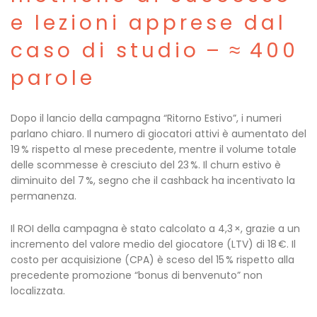
e lezioni apprese dal
caso di studio – ≈ 400
parole
Dopo il lancio della campagna “Ritorno Estivo”, i numeri
parlano chiaro. Il numero di giocatori attivi è aumentato del
19 % rispetto al mese precedente, mentre il volume totale
delle scommesse è cresciuto del 23 %. Il churn estivo è
diminuito del 7 %, segno che il cashback ha incentivato la
permanenza.
Il ROI della campagna è stato calcolato a 4,3 ×, grazie a un
incremento del valore medio del giocatore (LTV) di 18 €. Il
costo per acquisizione (CPA) è sceso del 15 % rispetto alla
precedente promozione “bonus di benvenuto” non
localizzata.