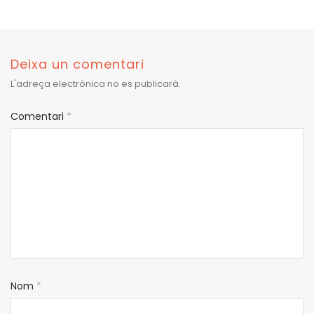
Deixa un comentari
L'adreça electrònica no es publicarà.
Comentari
*
Nom
*