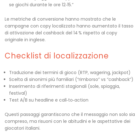
se giochi durante le ore 12‑15.”
Le metriche di conversione hanno mostrato che le
campagne con copy localizzato hanno aumentato il tasso
di attivazione del cashback del 14 % rispetto al copy
originale in inglese.
Checklist di localizzazione
Traduzione dei termini di gioco (RTP, wagering, jackpot)
Scelta di sinonimi più familiari (“rimborso” vs “cashback”)
Inserimento di riferimenti stagionali (sole, spiaggia,
festival)
Test A/B su headline e call‑to‑action
Questi passaggi garantiscono che il messaggio non solo sia
compreso, ma risuoni con le abitudini e le aspettative dei
giocatori italiani.