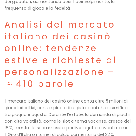
dei giocatori, aumentando così il coinvolgimento, la
frequenza di gioco e la fedeltà.
Analisi del mercato
italiano dei casinò
online: tendenze
estive e richieste di
personalizzazione –
≈ 410 parole
Il mercato italiano dei casinò online conta oltre 5 milioni di
giocatori attivi, con un picco di registrazioni che si verifica
tra giugno e agosto. Durante l’estate, la domanda di giochi
con alta volatilità, come le slot a tema vacanze, cresce del
18 %, mentre le scommesse sportive legate a eventi come
il Giro d’Italia o i tornei di calcio aumentano del 22 %.