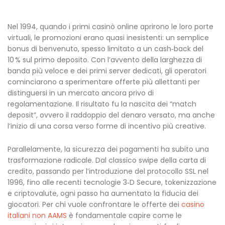
Nel 1994, quando i primi casinò online aprirono le loro porte
virtuali, le promozioni erano quasi inesistenti: un semplice
bonus di benvenuto, spesso limitato a un cash‑back del
10 % sul primo deposito. Con l’avvento della larghezza di
banda più veloce e dei primi server dedicati, gli operatori
cominciarono a sperimentare offerte più allettanti per
distinguersi in un mercato ancora privo di
regolamentazione. Il risultato fu la nascita dei “match
deposit”, ovvero il raddoppio del denaro versato, ma anche
l’inizio di una corsa verso forme di incentivo più creative.
Parallelamente, la sicurezza dei pagamenti ha subito una
trasformazione radicale. Dal classico swipe della carta di
credito, passando per l’introduzione del protocollo SSL nel
1996, fino alle recenti tecnologie 3‑D Secure, tokenizzazione
e criptovalute, ogni passo ha aumentato la fiducia dei
giocatori. Per chi vuole confrontare le offerte dei
casino
italiani non AAMS
è fondamentale capire come le