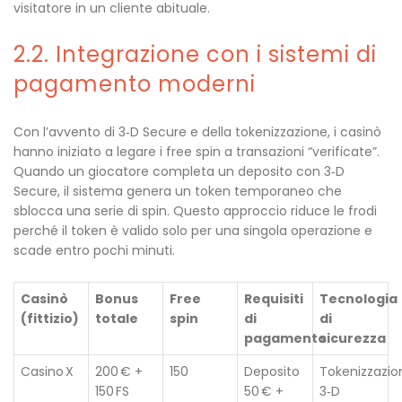
visitatore in un cliente abituale.
2.2. Integrazione con i sistemi di
pagamento moderni
Con l’avvento di 3‑D Secure e della tokenizzazione, i casinò
hanno iniziato a legare i free spin a transazioni “verificate”.
Quando un giocatore completa un deposito con 3‑D
Secure, il sistema genera un token temporaneo che
sblocca una serie di spin. Questo approccio riduce le frodi
perché il token è valido solo per una singola operazione e
scade entro pochi minuti.
Casinò
Bonus
Free
Requisiti
Tecnologia
(fittizio)
totale
spin
di
di
pagamento
sicurezza
Casino X
200 € +
150
Deposito
Tokenizzazio
150 FS
50 € +
3‑D