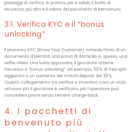
passaggi di verifica. In pratica, più è solido il livello di
sicurezza, più alto è il valore del pacchetto di benvenuto.
3.1. Verifica KYC e il “bonus
unlocking”
Il processo KYC (Know Your Customer) richiede l’invio di un
documento d’identità, una prova di domicilio e, spesso, una
selfie‑video. Una volta approvata, il giocatore ottiene
l’accesso a “bonus unlocking”: ad esempio, 50 % di free spin
aggiuntivi o un aumento del match deposit del 20 %.
Questo collegamento tra verifica e incentivo crea un ciclo
virtuoso: più il giocatore è verificato, più l’operatore può
concedere premi senza temere charge‑back.
4. I pacchetti di
benvenuto più