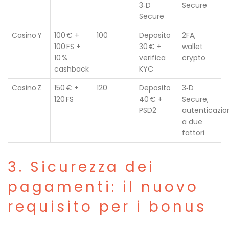
3‑D
Secure
Secure
Casino Y
100 € +
100
Deposito
2FA,
100 FS +
30 € +
wallet
10 %
verifica
crypto
cashback
KYC
Casino Z
150 € +
120
Deposito
3‑D
120 FS
40 € +
Secure,
PSD2
autenticazio
a due
fattori
3. Sicurezza dei
pagamenti: il nuovo
requisito per i bonus