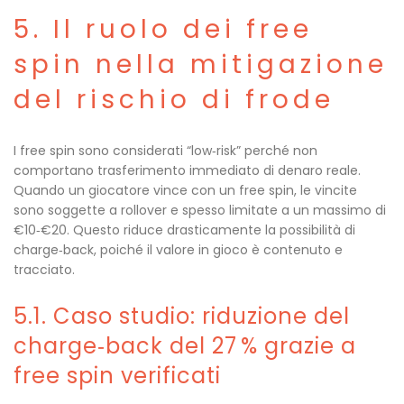
5. Il ruolo dei free
spin nella mitigazione
del rischio di frode
I free spin sono considerati “low‑risk” perché non
comportano trasferimento immediato di denaro reale.
Quando un giocatore vince con un free spin, le vincite
sono soggette a rollover e spesso limitate a un massimo di
€10‑€20. Questo riduce drasticamente la possibilità di
charge‑back, poiché il valore in gioco è contenuto e
tracciato.
5.1. Caso studio: riduzione del
charge‑back del 27 % grazie a
free spin verificati