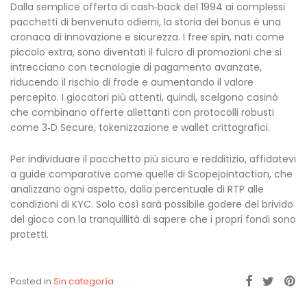
Dalla semplice offerta di cash‑back del 1994 ai complessi
pacchetti di benvenuto odierni, la storia dei bonus è una
cronaca di innovazione e sicurezza. I free spin, nati come
piccolo extra, sono diventati il fulcro di promozioni che si
intrecciano con tecnologie di pagamento avanzate,
riducendo il rischio di frode e aumentando il valore
percepito. I giocatori più attenti, quindi, scelgono casinò
che combinano offerte allettanti con protocolli robusti
come 3‑D Secure, tokenizzazione e wallet crittografici.
Per individuare il pacchetto più sicuro e redditizio, affidatevi
a guide comparative come quelle di Scopejointaction, che
analizzano ogni aspetto, dalla percentuale di RTP alle
condizioni di KYC. Solo così sarà possibile godere del brivido
del gioco con la tranquillità di sapere che i propri fondi sono
protetti.
Posted in
Sin categoría
.