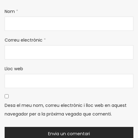
Nom
*
Correu electrònic
*
Lloc web
Desa el meu nom, correu electrònic i lloc web en aquest
navegador per a la pròxima vegada que comenti.