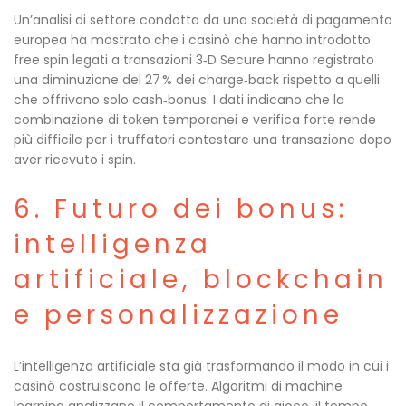
Un’analisi di settore condotta da una società di pagamento
europea ha mostrato che i casinò che hanno introdotto
free spin legati a transazioni 3‑D Secure hanno registrato
una diminuzione del 27 % dei charge‑back rispetto a quelli
che offrivano solo cash‑bonus. I dati indicano che la
combinazione di token temporanei e verifica forte rende
più difficile per i truffatori contestare una transazione dopo
aver ricevuto i spin.
6. Futuro dei bonus:
intelligenza
artificiale, blockchain
e personalizzazione
L’intelligenza artificiale sta già trasformando il modo in cui i
casinò costruiscono le offerte. Algoritmi di machine