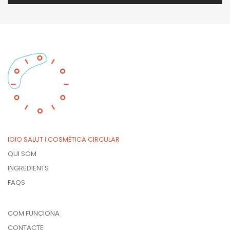
IOIO SALUT I COSMÈTICA CIRCULAR
QUI SOM
INGREDIENTS
FAQS
COM FUNCIONA
CONTACTE