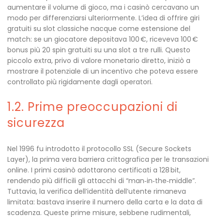
aumentare il volume di gioco, ma i casinò cercavano un
modo per differenziarsi ulteriormente. L’idea di offrire giri
gratuiti su slot classiche nacque come estensione del
match: se un giocatore depositava 100 €, riceveva 100 €
bonus più 20 spin gratuiti su una slot a tre rulli. Questo
piccolo extra, privo di valore monetario diretto, iniziò a
mostrare il potenziale di un incentivo che poteva essere
controllato più rigidamente dagli operatori.
1.2. Prime preoccupazioni di
sicurezza
Nel 1996 fu introdotto il protocollo SSL (Secure Sockets
Layer), la prima vera barriera crittografica per le transazioni
online. I primi casinò adottarono certificati a 128 bit,
rendendo più difficili gli attacchi di “man‑in‑the‑middle”.
Tuttavia, la verifica dell’identità dell’utente rimaneva
limitata: bastava inserire il numero della carta e la data di
scadenza. Queste prime misure, sebbene rudimentali,