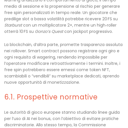
learning analizzano il comportamento di gioco, il tempo
medio di sessione e la propensione al rischio per generare
free spin personalizzati in tempo reale. Un giocatore che
predilige slot a bassa volatilità potrebbe ricevere 20 FS su
Starburst
con un moltiplicatore 2×, mentre un high‑roller
otterrà 10 FS su
Gonzo’s Quest
con jackpot progressivo.
La blockchain, d’altra parte, promette trasparenza assoluta
nei rollover. Smart contract possono registrare ogni giro e
ogni requisito di wagering, rendendo impossibile per
l’operatore modificare retroattivamente i termini. Inoltre, i
free spin potrebbero essere emessi come token NFT,
scambiabili o “vendibili” su marketplace dedicati, aprendo
nuove opportunità di monetizzazione.
6.1. Prospettive normative
Le autorità di gioco europee stanno studiando linee guida
per l’uso di AI nei bonus, con l’obiettivo di evitare pratiche
discriminatorie. Allo stesso tempo, la Commissione