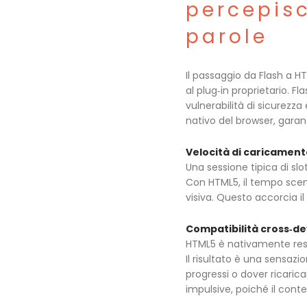
percepisc
parole
Il passaggio da Flash a HT
al plug‑in proprietario. F
vulnerabilità di sicurezza
nativo del browser, garan
Velocità di caricament
Una sessione tipica di slot
Con HTML5, il tempo scend
visiva. Questo accorcia il
Compatibilità cross‑de
HTML5 è nativamente respo
Il risultato è una sensazi
progressi o dover ricaric
impulsive, poiché il cont