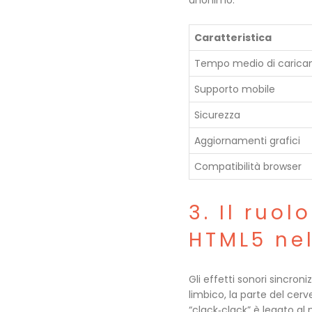
anonimo.
Caratteristica
Tempo medio di caric
Supporto mobile
Sicurezza
Aggiornamenti grafici
Compatibilità browser
3. Il ruo
HTML5 nel
Gli effetti sonori sincron
limbico, la parte del cerv
“clack‑clack” è legato al