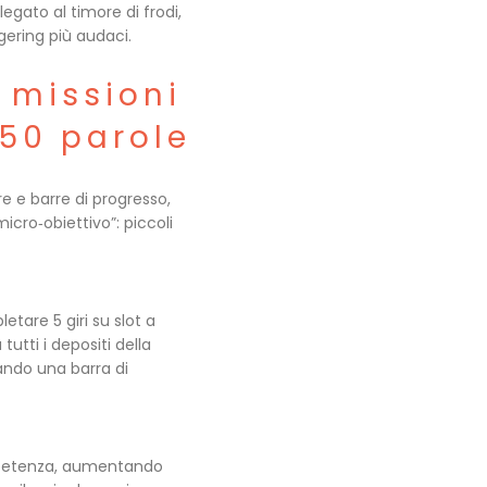
legato al timore di frodi,
gering più audaci.
 missioni
350 parole
e e barre di progresso,
icro‑obiettivo”: piccoli
tare 5 giri su slot a
tti i depositi della
ando una barra di
ompetenza, aumentando