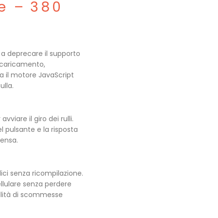
e – 380
o a deprecare il supporto
i caricamento,
tta il motore JavaScript
lla.
viare il giro dei rulli.
 pulsante e la risposta
pensa.
ici senza ricompilazione.
ellulare senza perdere
bilità di scommesse