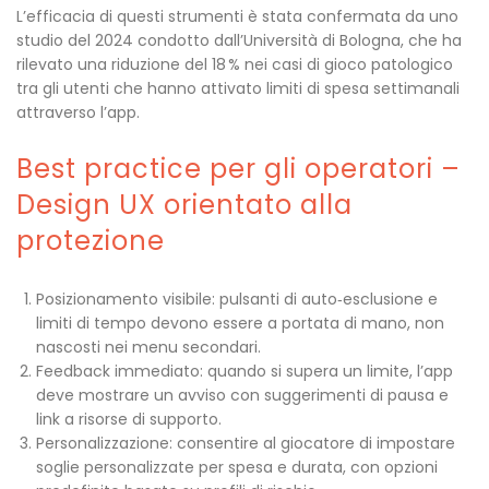
L’efficacia di questi strumenti è stata confermata da uno
studio del 2024 condotto dall’Università di Bologna, che ha
rilevato una riduzione del 18 % nei casi di gioco patologico
tra gli utenti che hanno attivato limiti di spesa settimanali
attraverso l’app.
Best practice per gli operatori –
Design UX orientato alla
protezione
Posizionamento visibile: pulsanti di auto‑esclusione e
limiti di tempo devono essere a portata di mano, non
nascosti nei menu secondari.
Feedback immediato: quando si supera un limite, l’app
deve mostrare un avviso con suggerimenti di pausa e
link a risorse di supporto.
Personalizzazione: consentire al giocatore di impostare
soglie personalizzate per spesa e durata, con opzioni