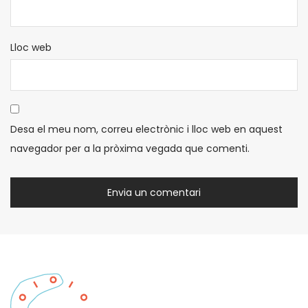
Lloc web
Desa el meu nom, correu electrònic i lloc web en aquest
navegador per a la pròxima vegada que comenti.