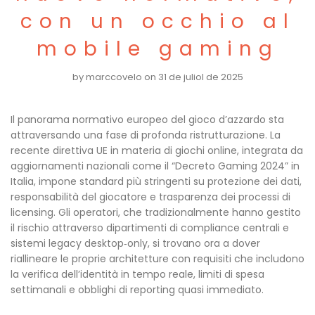
con un occhio al
mobile gaming
by
marccovelo
on 31 de juliol de 2025
Il panorama normativo europeo del gioco d’azzardo sta
attraversando una fase di profonda ristrutturazione. La
recente direttiva UE in materia di giochi online, integrata da
aggiornamenti nazionali come il “Decreto Gaming 2024” in
Italia, impone standard più stringenti su protezione dei dati,
responsabilità del giocatore e trasparenza dei processi di
licensing. Gli operatori, che tradizionalmente hanno gestito
il rischio attraverso dipartimenti di compliance centrali e
sistemi legacy desktop‑only, si trovano ora a dover
riallineare le proprie architetture con requisiti che includono
la verifica dell’identità in tempo reale, limiti di spesa
settimanali e obblighi di reporting quasi immediato.