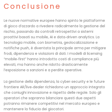
Conclusione
Le nuove normative europee hanno spinto le piattaforme
di gioco d’azzardo a rivedere radicalmente la gestione del
rischio, passando da controlli retrospettivi a sistemi
proattivi basati su mobile, AI e data‑driven analytics. La
tecnologia mobile, con biometria, geolocalizzazione e
notifiche push, è diventata la principale arma per mitigare
frodi, dipendenza e violazioni di dati. I modelli di licensing
“mobile‑first” hanno introdotto costi di compliance più
elevati, ma hanno anche ridotto drasticamente
l’esposizione a sanzioni e a perdite operative.
La gestione della dipendenza, la cyber‑security e le future
frontiere AR/live‑dealer richiedono un approccio integrato
che coniughi innovazione e rispetto delle regole. Solo gli
operatori che sapranno bilanciare questi due aspetti
potranno rimanere competitivi nel mercato europeo e
mantenere la fiducia dei giocatori.