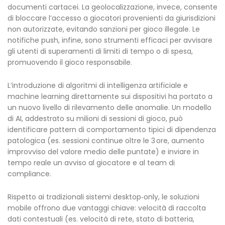
documenti cartacei. La geolocalizzazione, invece, consente
di bloccare l’accesso a giocatori provenienti da giurisdizioni
non autorizzate, evitando sanzioni per gioco illegale. Le
notifiche push, infine, sono strumenti efficaci per avvisare
gli utenti di superamenti di limiti di tempo o di spesa,
promuovendo il gioco responsabile.
L’introduzione di algoritmi di intelligenza artificiale e
machine learning direttamente sui dispositivi ha portato a
un nuovo livello di rilevamento delle anomalie. Un modello
di AI, addestrato su milioni di sessioni di gioco, può
identificare pattern di comportamento tipici di dipendenza
patologica (es. sessioni continue oltre le 3 ore, aumento
improvviso del valore medio delle puntate) e inviare in
tempo reale un avviso al giocatore e al team di
compliance.
Rispetto ai tradizionali sistemi desktop‑only, le soluzioni
mobile offrono due vantaggi chiave: velocità di raccolta
dati contestuali (es. velocità di rete, stato di batteria,