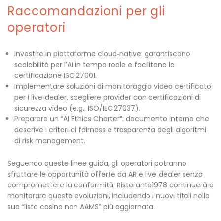
Raccomandazioni per gli
operatori
Investire in piattaforme cloud‑native: garantiscono
scalabilità per l’AI in tempo reale e facilitano la
certificazione ISO 27001.
Implementare soluzioni di monitoraggio video certificato:
per i live‑dealer, scegliere provider con certificazioni di
sicurezza video (e.g., ISO/IEC 27037).
Preparare un “AI Ethics Charter”: documento interno che
descrive i criteri di fairness e trasparenza degli algoritmi
di risk management.
Seguendo queste linee guida, gli operatori potranno
sfruttare le opportunità offerte da AR e live‑dealer senza
compromettere la conformità. Ristorante1978 continuerà a
monitorare queste evoluzioni, includendo i nuovi titoli nella
sua “lista casino non AAMS” più aggiornata.