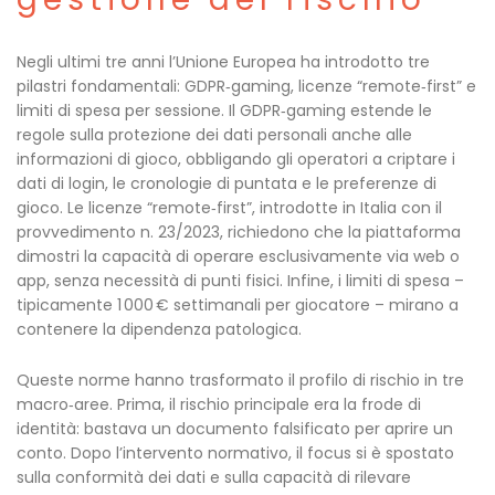
Negli ultimi tre anni l’Unione Europea ha introdotto tre
pilastri fondamentali: GDPR‑gaming, licenze “remote‑first” e
limiti di spesa per sessione. Il GDPR‑gaming estende le
regole sulla protezione dei dati personali anche alle
informazioni di gioco, obbligando gli operatori a criptare i
dati di login, le cronologie di puntata e le preferenze di
gioco. Le licenze “remote‑first”, introdotte in Italia con il
provvedimento n. 23/2023, richiedono che la piattaforma
dimostri la capacità di operare esclusivamente via web o
app, senza necessità di punti fisici. Infine, i limiti di spesa –
tipicamente 1 000 € settimanali per giocatore – mirano a
contenere la dipendenza patologica.
Queste norme hanno trasformato il profilo di rischio in tre
macro‑aree. Prima, il rischio principale era la frode di
identità: bastava un documento falsificato per aprire un
conto. Dopo l’intervento normativo, il focus si è spostato
sulla conformità dei dati e sulla capacità di rilevare