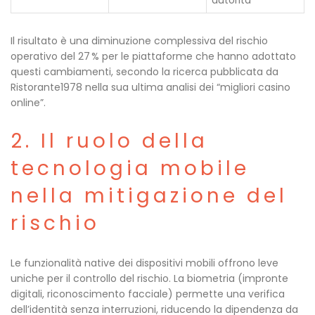
autorità
Il risultato è una diminuzione complessiva del rischio
operativo del 27 % per le piattaforme che hanno adottato
questi cambiamenti, secondo la ricerca pubblicata da
Ristorante1978 nella sua ultima analisi dei “migliori casino
online”.
2. Il ruolo della
tecnologia mobile
nella mitigazione del
rischio
Le funzionalità native dei dispositivi mobili offrono leve
uniche per il controllo del rischio. La biometria (impronte
digitali, riconoscimento facciale) permette una verifica
dell’identità senza interruzioni, riducendo la dipendenza da