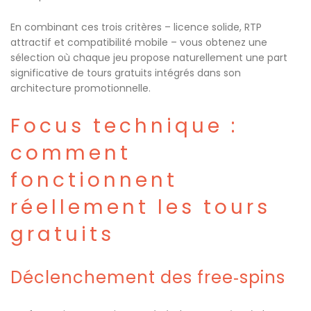
En combinant ces trois critères – licence solide, RTP
attractif et compatibilité mobile – vous obtenez une
sélection où chaque jeu propose naturellement une part
significative de tours gratuits intégrés dans son
architecture promotionnelle.
Focus technique :
comment
fonctionnent
réellement les tours
gratuits
Déclenchement des free‑spins