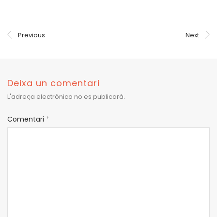
Previous
Next
Deixa un comentari
L'adreça electrònica no es publicarà.
Comentari
*