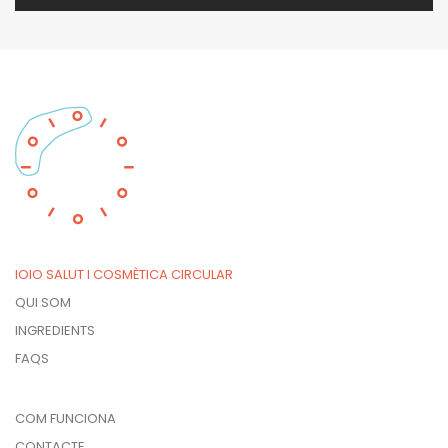
IOIO SALUT I COSMÈTICA CIRCULAR
QUI SOM
INGREDIENTS
FAQS
COM FUNCIONA
CONTACTE