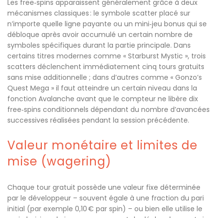
Les free‑spins apparaissent généralement grâce à deux
mécanismes classiques : le symbole scatter placé sur
n’importe quelle ligne payante ou un mini‑jeu bonus qui se
débloque après avoir accumulé un certain nombre de
symboles spécifiques durant la partie principale. Dans
certains titres modernes comme « Starburst Mystic », trois
scatters déclenchent immédiatement cinq tours gratuits
sans mise additionnelle ; dans d’autres comme « Gonzo’s
Quest Mega » il faut atteindre un certain niveau dans la
fonction Avalanche avant que le compteur ne libère dix
free‑spins conditionnels dépendant du nombre d’avancées
successives réalisées pendant la session précédente.
Valeur monétaire et limites de
mise (wagering)
Chaque tour gratuit possède une valeur fixe déterminée
par le développeur – souvent égale à une fraction du pari
initial (par exemple 0,10 € par spin) – ou bien elle utilise le