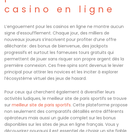
casino en ligne
L’engouement pour les casinos en ligne ne montre aucun
signe d’essoufflement. Chaque jour, des milliers de
nouveaux joueurs s’inscrivent pour profiter d’une offre
alléchante : des bonus de bienvenue, des jackpots
progressifs et surtout les fameuses tours gratuits qui
permettent de jouer sans risquer son propre argent dès la
première connexion. Ces free‑spins sont devenus le levier
principal pour attirer les novices et les inciter à explorer
l’écosystème virtuel des jeux de hasard.
Pour ceux qui cherchent également à diversifier leurs
activités ludiques, le meilleur site de paris sportifs se trouve
sur
meilleur site de paris sportifs
. Cette plateforme propose
non seulement des comparatifs détaillés entre différents
opérateurs mais aussi un guide complet sur les bonus
disponibles sur les sites de jeux en ligne français. Vous y
découvrirez pourquoi il est essentiel de choisir un site fiable