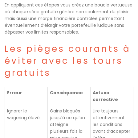
En appliquant ces étapes vous créez une boucle vertueuse
où chaque série gratuite génère non seulement du plaisir
mais aussi une marge financière contrôlée permettant
éventuellement d’élargir votre portefeuille ludique sans
dépasser vos limites responsables.
Les pièges courants à
éviter avec les tours
gratuits
Erreur
Conséquence
Astuce
corrective
Ignorer le
Gains bloqués
Lire toujours
wagering élevé
jusqu’à ce qu’on
attentivement
atteigne
les conditions
plusieurs fois la
avant d’accepter