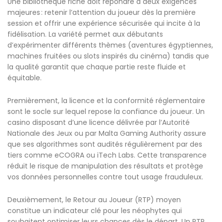
Une bibliothèque riche doit répondre à deux exigences
majeures : retenir l’attention du joueur dès la première
session et offrir une expérience sécurisée qui incite à la
fidélisation. La variété permet aux débutants
d’expérimenter différents thèmes (aventures égyptiennes,
machines fruitées ou slots inspirés du cinéma) tandis que
la qualité garantit que chaque partie reste fluide et
équitable.
Premièrement, la licence et la conformité réglementaire
sont le socle sur lequel repose la confiance du joueur. Un
casino disposant d’une licence délivrée par l’Autorité
Nationale des Jeux ou par Malta Gaming Authority assure
que ses algorithmes sont audités régulièrement par des
tiers comme eCOGRA ou iTech Labs. Cette transparence
réduit le risque de manipulation des résultats et protège
vos données personnelles contre tout usage frauduleux.
Deuxièmement, le Retour au Joueur (RTP) moyen
constitue un indicateur clé pour les néophytes qui
souhaitent optimiser leurs chances dès le départ. Un RTP