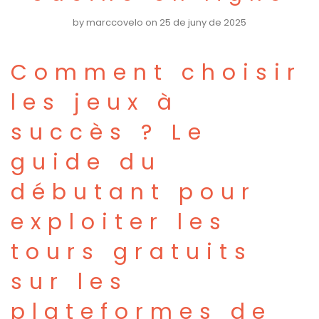
by
marccovelo
on 25 de juny de 2025
Comment choisir
les jeux à
succès ? Le
guide du
débutant pour
exploiter les
tours gratuits
sur les
plateformes de