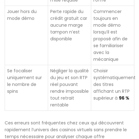
mise requise
l’offre
Jouer hors du
Perte rapide du
Commencer
mode démo
crédit gratuit car
toujours en
aucune marge
mode démo
tampon n’est
lorsqu’il est
disponible
proposé afin de
se familiariser
avec la
mécanique
Se focaliser
Négliger la qualité
Choisir
uniquement sur
du jeu et son RTP
systématiquement
le nombre de
réel pouvant
des titres
spins
rendre impossible
affichant un RTP
tout retrait
supérieur à
96 %
rentable
Ces erreurs sont fréquentes chez ceux qui découvrent
rapidement l’univers des casinos virtuels sans prendre le
temps nécessaire pour analyser chaque offre