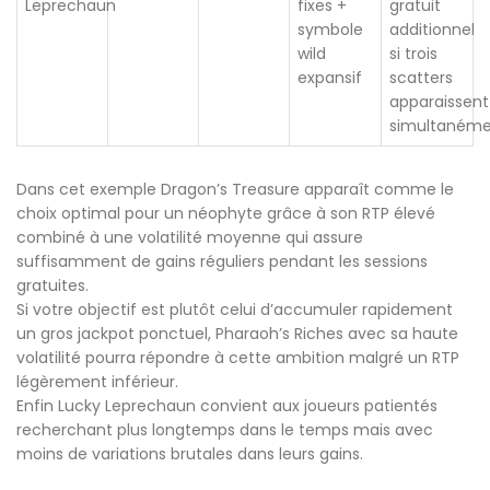
Leprechaun
fixes +
gratuit
symbole
additionnel
wild
si trois
expansif
scatters
apparaissent
simultaném
Dans cet exemple Dragon’s Treasure apparaît comme le
choix optimal pour un néophyte grâce à son RTP élevé
combiné à une volatilité moyenne qui assure
suffisamment de gains réguliers pendant les sessions
gratuites.
Si votre objectif est plutôt celui d’accumuler rapidement
un gros jackpot ponctuel, Pharaoh’s Riches avec sa haute
volatilité pourra répondre à cette ambition malgré un RTP
légèrement inférieur.
Enfin Lucky Leprechaun convient aux joueurs patientés
recherchant plus longtemps dans le temps mais avec
moins de variations brutales dans leurs gains.