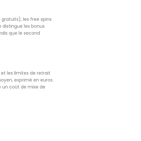
gratuits), les free spins
 distingue les bonus
andis que le second
t les limites de retrait
moyen, exprimé en euros.
e un coût de mise de