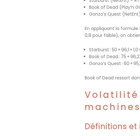
Starburst (NetEnt) – RTP
Book of Dead (Play’n GO)
Gonzo’s Quest (NetEnt) –
En appliquant la formule 
0,8 pour faible), on obtien
Starburst : 50 + 96,1 × 1,0 
Book of Dead : 75 + 96,21 
Gonzo’s Quest : 60 + 95,9
Book of Dead ressort don
Volatilit
machines
Définitions et