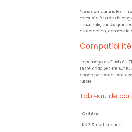
Nous comparons les infra
mesurée à l’aide de ping
maximale, tandis que tou
d’interaction, comme le cr
Compatibilité
Le passage du Flash à HTM
teste chaque titre sur i
bande passante sont éval
rurale.
Tableau de pon
Critère
RNG & certifications