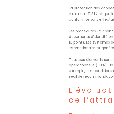
La protection des données
minimum TLS 1.2 et que le
conformité sont effectu
Les procédures KYC sont é
documents d’identité en 
10 points. Les systèmes d
internationales et génér
Tous ces éléments sont in
opérationnelle (30 %). Un
exemple, des conditions d
seuil de recommandation
L’évaluat
de l’attr