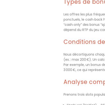
Types de bon
Les offres les plus fréque
ponctuels, le cash‑back 
“cash‑only” des bonus “sp
dépend du RTP du jeu co
Conditions d
Nous décortiquons chaque c
(ex. : max 200 €). Un ca
Par exemple, un bonus de
3 000 €, ce qui représente
Analyse comp
Prenons trois slots populai