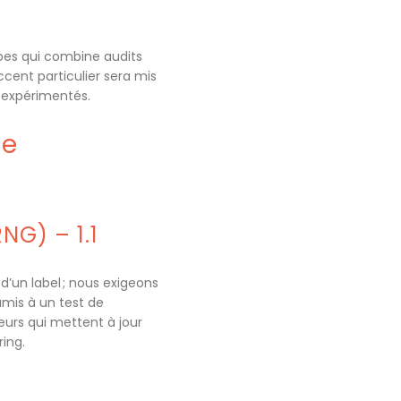
apes qui combine audits
cent particulier sera mis
s expérimentés.
de
NG) – 1.1
d’un label ; nous exigeons
umis à un test de
seurs qui mettent à jour
ing.