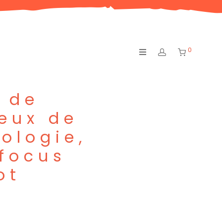
0
 de
jeux de
ologie,
 focus
ot