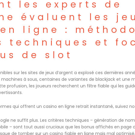
t les experts de
ne évaluent les je
en ligne : méthodo
s techniques et fo
us de slot
nibles sur les sites de jeux d’argent a explosé ces dernières an
0 machines à sous, centaines de variantes de blackjack et une m
tte profusion, les joueurs recherchent un filtre fiable qui les guide
vertissants.
ormes qui offrent un casino en ligne retrait instantané, suivez n
gle ne suffit plus. Les critères techniques – génération de nom
bile – sont tout aussi cruciaux que les bonus affichés en page d
isque de tomber sur un casino fiable en ligne mais mal optimisé,