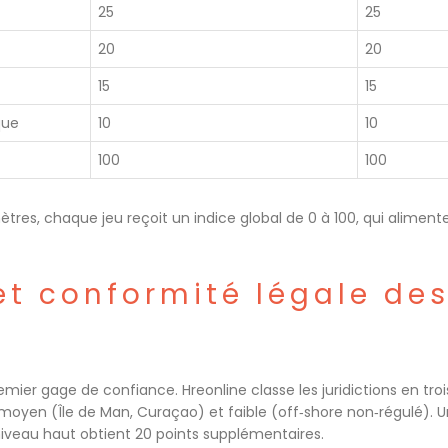
25
25
20
20
15
15
que
10
10
100
100
res, chaque jeu reçoit un indice global de 0 à 100, qui alimente
et conformité légale des
emier gage de confiance. Hreonline classe les juridictions en troi
 moyen (Île de Man, Curaçao) et faible (off‑shore non‑régulé). 
iveau haut obtient 20 points supplémentaires.