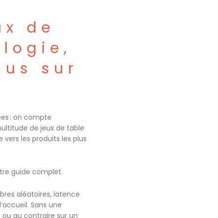
ux de
logie,
cus sur
nées : on compte
ultitude de jeux de table
 vers les produits les plus
otre guide complet.
bres aléatoires, latence
’accueil. Sans une
 ou au contraire sur un