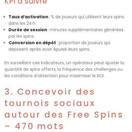
KPI à suivre
Taux d’activation
: % de joueurs qui utilisent leurs spins
dans les 24 h.
Durée de session
: minutes supplémentaires générées
par les spins.
Conversion en dépôt
: proportion de joueurs qui
déposent après avoir épuisé leurs spins.
En surveillant ces indicateurs, un opérateur peut ajuster la
quantité de spins offerts, la fréquence des challenges ou
les conditions d’obtention pour maximiser le ROI.
3. Concevoir des
tournois sociaux
autour des Free Spins
– 470 mots