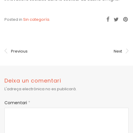
Posted in
Sin categoría
.
Previous
Next
Deixa un comentari
L'adreça electrònica no es publicarà.
Comentari
*