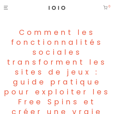
0
Comment les
fonctionnalités
sociales
transforment les
sites de jeux :
guide pratique
pour exploiter les
Free Spins et
créer une vraie