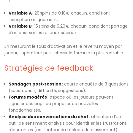
Variable A
: 20 spins de 0,10 € chacun, condition :
inscription uniquement.
Variable B
: 15 spins de 0,20 € chacun, condition : partage
d’un post sur les réseaux sociaux.
En mesurant le taux d’activation et le revenu moyen par
joueur, l’opérateur peut choisir la formule la plus rentable.
Stratégies de feedback
Sondages post‑session
: courte enquête de 3 questions
(satisfaction, difficulté, suggestions).
Forums modérés
: espace où les joueurs peuvent
signaler des bugs ou proposer de nouvelles
fonctionnalités.
Analyse des conversations du chat
: utilisation d’un
outil de sentiment analysis pour identifier les frustrations
récurrentes (ex. : lenteur du tableau de classement).