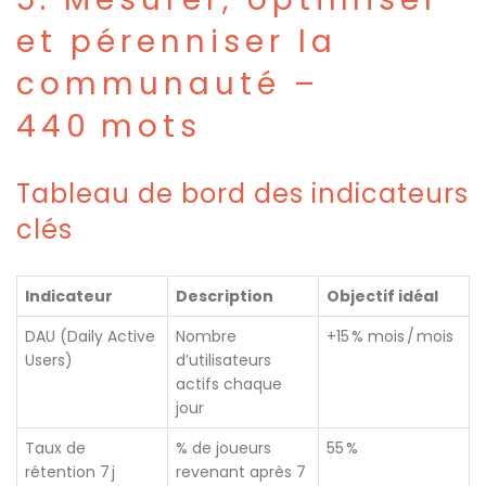
et pérenniser la
communauté –
440 mots
Tableau de bord des indicateurs
clés
Indicateur
Description
Objectif idéal
DAU (Daily Active
Nombre
+15 % mois / mois
Users)
d’utilisateurs
actifs chaque
jour
Taux de
% de joueurs
55 %
rétention 7 j
revenant après 7